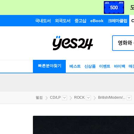
국내도서
외국도서
중고샵
eBook
크레마클럽
C
빠른분야찾기
베스트
신상품
이벤트
바이백
매
웰컴
CD/LP
ROCK
British/Modern/...