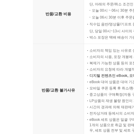
단, 아래의 주문/취소 조건인
오늘 00시 ~ 06시 30분 
반품/교환 비용
오늘 06시 30분 이후 주문
직수입 음반/영상물/기프트 
단, 당일 00시~13시 사이
박스 포장은 택배 배송이 가
소비자의 책임 있는 사유로 
소비자의 사용, 포장 개봉에 
복제가 가능한 상품 등의 포장을 
소비자의 요청에 따라 개별
디지털 컨텐츠인 eBook, 
eBook 대여 상품은 대여 기
모바일 쿠폰 등록 후 취소/환
반품/교환 불가사유
중고상품이 구매확정(자동 
LP상품의 재생 불량 원인이 기
시간의 경과에 의해 재판매가
전자상거래 등에서의 소비자
eBook 세트 상품은 일괄 
1개의 상품으로 취급 및 판매
우, 세트 상품 전부 및 세트