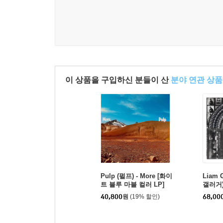
이 상품을 구입하신 분들이 산
분야 연관 상품
Pulp (펄프) - More [화이
Liam 
트 블루 마블 컬러 LP]
갤러거) 
ere 
40,800
원
(19% 할인)
68,00
P]