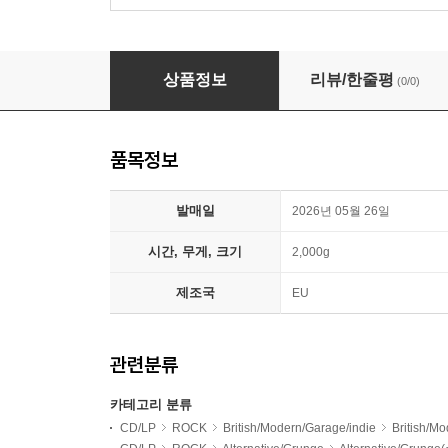
Muse (뮤즈) - Muse [네온 레드 컬러 LP]
상품정보
리뷰/한줄평
(0/0)
품목정보
발매일
2026년 05월 26일
시간, 무게, 크기
2,000g
제조국
EU
관련분류
카테고리 분류
CD/LP
ROCK
British/Modern/Garage/indie
British/M