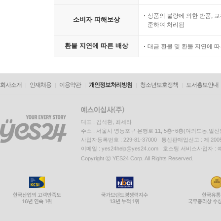
상품의 불량에 의한 반품, 교
소비자 피해보상
준하여 처리됨
환불 지연에 따른 배상
대금 환불 및 환불 지연에 
회사소개
인재채용
이용약관
개인정보처리방침
청소년보호정책
도서홍보안내
대표 : 김석환, 최세라
주소 : 서울시 영등포구 은행로 11, 5층~6층(여의도동,일신
사업자등록번호 : 229-81-37000 통신판매업신고 : 제 200
이메일 : yes24help@yes24.com 호스팅 서비스사업자 :
Copyright ⓒ YES24 Corp. All Rights Reserved.