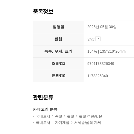
품목정보
발행일
2026년 05월 30일
판형
양장
쪽수, 무게, 크기
154쪽 | 135*210*20mm
ISBN13
9791173326349
ISBN10
1173326340
관련분류
카테고리 분류
국내도서
종교
불교
불교 경전/법문
국내도서
자기계발
처세술/삶의 자세