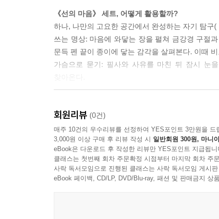
《선의 마음》 세트, 어떻게 활용할까?
知一切法無我 得成於忍 (지일체법무아 득성어인)
하나, 나만의 고요한 공간에서 완성하는 자기 탐구(
모든 것에 나라는 것이 없음을 안다면 인내심을 성
쓰는 명상: 마음에 와닿는 장을 펼쳐 금강경 구절과
참을 인(忍) 세 번, 그렇게 참는 것일까?
문득 펜 끝이 종이에 닿는 감각을 살펴본다. 이때 
알아차림과 알아차리는 대상이 일치한다면, 알아차
가슴으로 묻기: 필사와 사유를 마친 뒤 잠시 눈
인내하려는 마음 없이 인내하네.
찾아온다.
--- pp.38~39
둘, 일상 속 화두에 점을 찍는 지혜의 그림(포토카드
성공과 실패의 파도에 휩쓸리지 않는 법
회원리뷰
문득 마주하기: 포토카드 한 장을 아크릴스탠드에 
(0건)
마음의 소음을 잠시 끄는 ‘휴식 버튼’이 되어 줄 것이
매주 10건의 우수리뷰를 선정하여 YES포인트 3만원을 드
不取於相 如如不動 (불취어상 여여부동)
3,000원 이상 구매 후 리뷰 작성 시
일반회원 300원, 마니아
일상의 탐구: 카드 속 시를 일상의 틈새에서 다시 떠
이미지, 현상을 취하지 않으면, 한결같이 움직이지 않는
eBook은 다운로드 후 작성한 리뷰만 YES포인트 지급됩니
유지되고, 끝남이 아닌 영원함이듯이 포토카드는 당
것도 없다. 없는 것도 없다. 처음부터 성공과 실패
클래스는 첫번째 회차 주문확정 시점부터 마지막 회차 주문
사락 독서모임으로 진행된 클래스는 사락 독서모임 게시판
휩쓸린 적이 없었다.
셋, 문자가 귀찮고 생각이 번잡할 때 모든 시의 화
eBook 페이백, CD/LP, DVD/Blu-ray, 패션 및 판매금
수묵화 그림에 집중하며 일체의 잡생각과 특이한 의
--- pp.68~69
이것이 꽤 쉽지 않다는 걸 느끼게 된다. 그렇게 꾸
그저 바라본다. 이렇게 그림을 바라보는 것은 머물