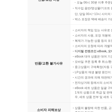
오늘 06시 30분 이후 주문
직수입 음반/영상물/기프트 
단, 당일 00시~13시 사이
박스 포장은 택배 배송이 가
소비자의 책임 있는 사유로 
소비자의 사용, 포장 개봉에 
복제가 가능한 상품 등의 포장을 
소비자의 요청에 따라 개별
디지털 컨텐츠인 eBook, 
eBook 대여 상품은 대여 기
모바일 쿠폰 등록 후 취소/환
반품/교환 불가사유
중고상품이 구매확정(자동 
LP상품의 재생 불량 원인이 기
시간의 경과에 의해 재판매가
전자상거래 등에서의 소비자
eBook 세트 상품은 일괄 
1개의 상품으로 취급 및 판매
우, 세트 상품 전부 및 세트
상품의 불량에 의한 반품, 교
소비자 피해보상