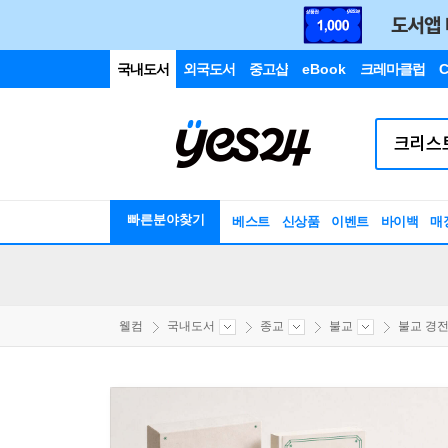
국내도서
외국도서
중고샵
eBook
크레마클럽
C
빠른분야찾기
베스트
신상품
이벤트
바이백
매
웰컴
국내도서
종교
불교
불교 경전