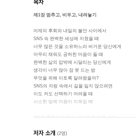
목차
제1장 멈추고, 비우고, 내려놓기
어제의 후회와 내일의 불안 사이에서
SNS 속 완벽한 세상에 지쳤을 때
너무 많은 것을 소유하느라 버거운 당신에게
아무리 채워도 공허한 마음이 들 때
완벽한 삶의 압박에 시달리는 당신에게
생각이 너무 많아 잠 못 드는 밤
무엇을 위해 이토록 달려왔을까?
SNS의 자랑 속에서 길을 잃지 않으려면
이도 저도 선택하기 어려울 때
사소한 일에 마음이 지옥일 때
제2장 흔들리지 않고, 단단하게 바로 서기
저자 소개
타인의 시선과 평가에 예민한 나에게
(2명)