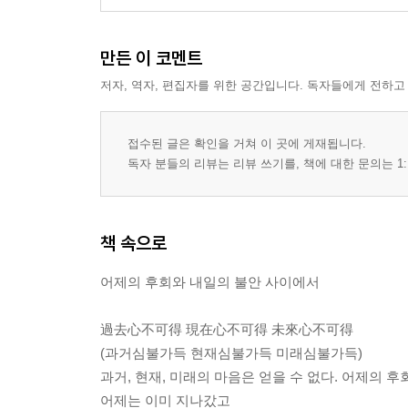
나의 작은 선행이 세상을 바꿀 수 있을까
기대와 실망이 반복될 때
만든 이 코멘트
사랑하는 존재와의 이별 앞에서
내 안의 가능성을 믿고 싶을 때
저자, 역자, 편집자를 위한 공간입니다. 독자들에게 전하고
작은 행복을 발견하는 연습
죽음이라는 막연한 두려움 앞에서
접수된 글은 확인을 거쳐 이 곳에 게재됩니다.
독자 분들의 리뷰는 리뷰 쓰기를, 책에 대한 문의는 1:
책 속으로
어제의 후회와 내일의 불안 사이에서
過去心不可得 現在心不可得 未來心不可得
(과거심불가득 현재심불가득 미래심불가득)
과거, 현재, 미래의 마음은 얻을 수 없다. 어제의 후회
어제는 이미 지나갔고