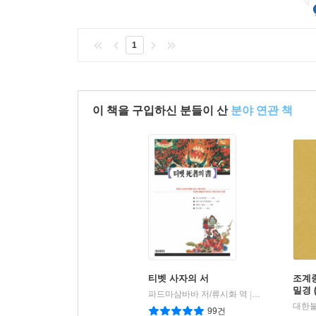
1
이 책을 구입하신 분들이 산
분야 연관 책
티벳 사자의 서
조계
밀경 
파드마삼바바 저/류시화 역
정신세계사
|
99건