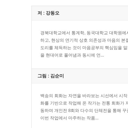
모든 관계가 숙제처럼 느껴질 때
성공과 실패의 파도에 휩쓸리지 않는 법
저 :
강동오
나를 정의하는 모든 라벨을 떼어 내고
어른이 되었지만, 여전히 흔들릴 때
경북대학교에서 통계학, 동국대학교 대학원에서 
부조리한 세상에 분노가 치밀 때
하고, 현상의 연기적 상호 의존성과 마음의 본
끝없는 경쟁 사회에 지쳤을 때
도리를 체득하는 것이 마음공부의 핵심임을 알
상처 주는 말에 무너지지 않는 법
을 현대어로 풀어냄과 동시에 언...
아름답고 지혜롭게 나이 드는 법
고독이 나를 감쌀 때
정의란 무엇인지 혼란스러울 때
그림 :
김순미
제3장 그럼에도 불구하고, 사랑하고 나아가기
백송의 회화는 자연을 바라보는 시선에서 시작되
미워하는 마음 없이 살아갈 수 있을까
화를 기반으로 작업해 온 작가는 전통 회화가 
대가 없는 친절이 주는 자유로움
동하며 개인전 8회와 다수의 단체전을 통해 꾸
세상 모든 것은 변한다는 진리 앞에서
이번 작업에서 마주하는 작품...
결국, 모든 답은 내 안에 있다는 것을