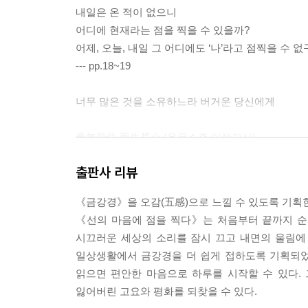
내일은 온 적이 없으니
어디에 현재라는 점을 찍을 수 있을까?
어제, 오늘, 내일 그 어디에도 ‘나’라고 점찍을 수 없
--- pp.18~19
너무 많은 것을 소유하느라 버거운 당신에게
應無所住 而生其心 (응무소주 이생기심)
그 어디에도 머무르지 않는 마음을 내라. 그토록 
출판사 리뷰
소유물과 관계없음을 알 때
그것은 곧 휴식이다. 한 물건이 나에게 오지 않을 
《금강경》을 오감(五感)으로 느낄 수 있도록 기획
한 물건이 나에게 왔을 때
《선의 마음에 점을 찍다》는 처음부터 끝까지 순서
어디에 소유욕이 있을 수 있는가?
시끄러운 세상의 소리를 잠시 끄고 내면의 울림에 
어떤 경우에도 소유욕을 찾을 수 없구나.
일상생활에서 금강경을 더 쉽게 접하도록 기획되었
--- pp.26~27
읽으면 편안한 마음으로 하루를 시작할 수 있다.
잃어버린 고요와 평화를 되찾을 수 있다.
생각이 너무 많아 잠 못 드는 밤