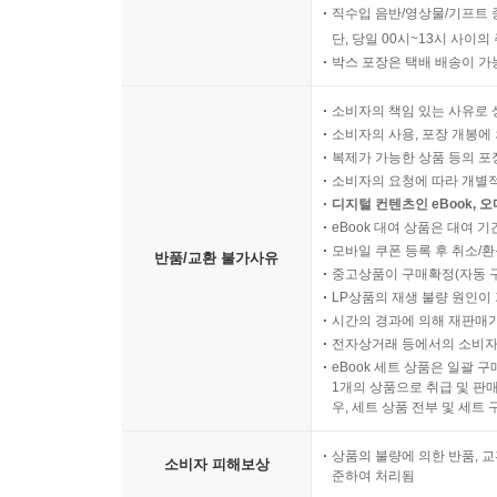
직수입 음반/영상물/기프트 
단, 당일 00시~13시 사이
박스 포장은 택배 배송이 가
소비자의 책임 있는 사유로 
소비자의 사용, 포장 개봉에 
복제가 가능한 상품 등의 포장을 
소비자의 요청에 따라 개별
디지털 컨텐츠인 eBook, 
eBook 대여 상품은 대여 기
모바일 쿠폰 등록 후 취소/환
반품/교환 불가사유
중고상품이 구매확정(자동 
LP상품의 재생 불량 원인이 기
시간의 경과에 의해 재판매가
전자상거래 등에서의 소비자
eBook 세트 상품은 일괄 
1개의 상품으로 취급 및 판매
우, 세트 상품 전부 및 세트
상품의 불량에 의한 반품, 교
소비자 피해보상
준하여 처리됨