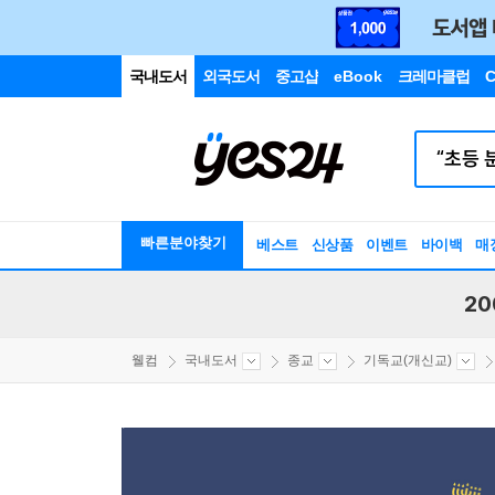
국내도서
외국도서
중고샵
eBook
크레마클럽
C
빠른분야찾기
베스트
신상품
이벤트
바이백
매
20
웰컴
국내도서
종교
기독교(개신교)