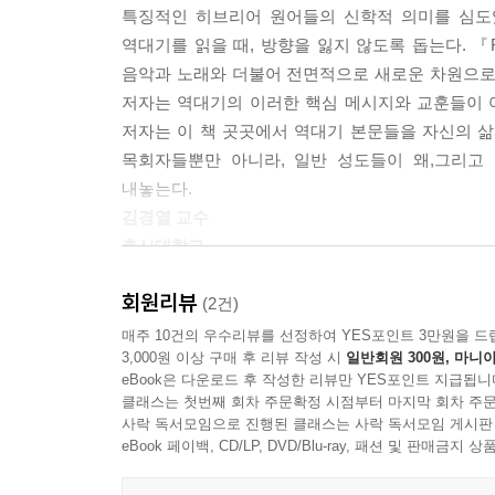
특징적인 히브리어 원어들의 신학적 의미를 심도
기복적 간구를 넘어 보다 깊은 신학적 의미를 담고 
역대기를 읽을 때, 방향을 잃지 않도록 돕는다. 
상 야베스는 고통을 겪은 사람이었지만, 동시에 다른
음악과 노래와 더불어 전면적으로 새로운 차원으로
이었기 때문이다. 그래서 어머니가 그의 이름을 야
저자는 역대기의 이러한 핵심 메시지와 교훈들이 
않기를 희망하고 있다. 이러한 해석은 영어 성경 중에서도 특히 킹
저자는 이 책 곳곳에서 역대기 본문들을 자신의 
e pain. 이것은 “주님, 악으로부터 나를 지켜 주
목회자들뿐만 아니라, 일반 성도들이 왜,그리고
순히 자신이 고통받지 않기를 원하는 것을 넘어서서
내놓는다.
해자가 되지 않기를 바라는 마음으로 기도한 것이다
김경열 교수
목이다. 그렇다면 역대기의 저자는 왜 야베스의 기
총신대학교
--- pp.100-101
회원리뷰
역대기는 그 막대한 분량에도 불구하고 우리네 신앙
(2건)
어떤 사람은 여러 사람들의 동의만 얻으면 그것이 
온 성경 곧 낯설고 지루해 보이는 역대기를 찬찬
매주 10건의 우수리뷰를 선정하여 YES포인트 3만원을 드
회중의 의견을 묻지 않은 채 일을 밀어붙인다. 그러
3,000원 이상 구매 후 리뷰 작성 시
일반회원 300원, 마니아
읽다보면 역대기가 매우 흥미롭고 다채로운 내용을
동체가 함께 동의하지 않는다면 멈추는 것이 더 
eBook은 다운로드 후 작성한 리뷰만 YES포인트 지급됩니
설명도 좋지만, 특히 역대기 안에서 언급되는 여
일에 필수적인 요소임을 가르친다. 이것이 곧 역대
클래스는 첫번째 회차 주문확정 시점부터 마지막 회차 주문
세밀하게 살피면서 차근차근 그 의미를 풀고, 그것
사락 독서모임으로 진행된 클래스는 사락 독서모임 게시판
엘서나 열왕기에는 거의 등장하지 않는 역대기만의 독특한
땅의 현실 속에서 사회적 실천을 모색하는 흐름 사
eBook 페이백, CD/LP, DVD/Blu-ray, 패션 및 판매금
른다.5 다윗은 하나님의 뜻을 가장 진지하게 추구한
마음을 느낄 수 있다. 이는 저자가 연구하는 학자일
다윗의 독특한 모습이다. 그리고 이러한 특징은 한