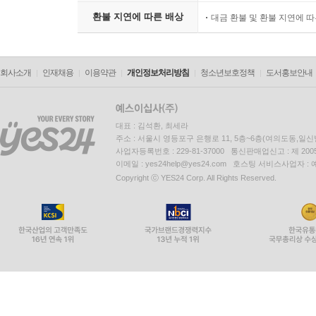
환불 지연에 따른 배상
대금 환불 및 환불 지연에 
회사소개
인재채용
이용약관
개인정보처리방침
청소년보호정책
도서홍보안내
대표 : 김석환, 최세라
주소 : 서울시 영등포구 은행로 11, 5층~6층(여의도동,일신
사업자등록번호 : 229-81-37000 통신판매업신고 : 제 200
이메일 : yes24help@yes24.com 호스팅 서비스사업자 :
Copyright ⓒ YES24 Corp. All Rights Reserved.