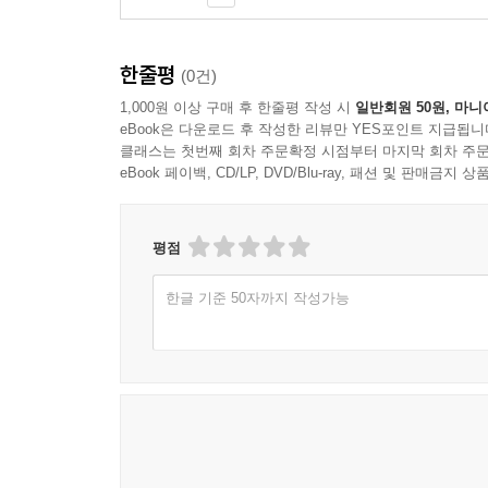
하거나, 알지 못했던 것을 깨닫게 해주기 때문이다.
흥미롭다. 시중에 역대기를 주제로 한 책을 찾기가
한줄평
(0건)
만든다. 그러나 그 낯섦은 혼란이 아닌 통찰로 
1,000원 이상 구매 후 한줄평 작성 시
일반회원 50원, 마니
사건조차 전혀 다르게 읽힐 수 있음을 보여주는 대목
eBook은 다운로드 후 작성한 리뷰만 YES포인트 지급됩니
단순한 해석 차이가 아니라 본문 자체의 문법적 선
클래스는 첫번째 회차 주문확정 시점부터 마지막 회차 주문
‘요약’이나 ‘보충’이 아니라 의도적으로 역사를 다
eBook 페이백, CD/LP, DVD/Blu-ray, 패션 및 판매금
바꾸는 방식으로 ‘다윗의 나라’를 ‘하나님 나라’
난해하다고 여겨졌던 역대기를, 오히려 가장 신선하
평점
아는 이야기’로 읽을 수 없게 된다. 동일한 사건조
근본적으로 확장시킨다. 성경 읽기의 또 다른 매력을
한글 기준 50자까지 작성가능
전원희 목사
〈오늘의 구약공부〉 채널
역대기는 대부분 사무엘서와 열왕기의 내용을 반복한
장은 “성경의 수면제”로도 불릴 정도로 재미도
무시되어온 책이다. 그러다 20세기 후반에 이르러
성전, 온 이스라엘의 이야기가 단순히 옛 역사