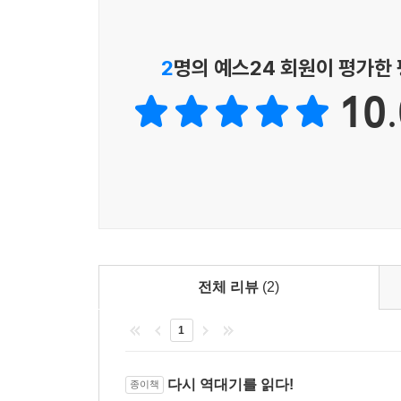
이 책 곳곳에서 저자는 자신의 교회 사역 경험을
다.
우리의 신앙과 어떻게 연결될 수 있는지 궁금하다면 
--- p.166
김근주 교수
2
명의 예스24 회원이 평가한
기독연구원 느헤미야
역대하는 솔로몬의 이야기로 시작한다. 역대상 마지막
10.
하게 이루어진 것처럼 전한다. 갈등도, 반대도, 피
역대기는 레위기에 못지 않게 성경 통독의 가장 큰
왕기를 읽어본 독자라면 고개를 갸웃할 수 있다. 열
내용 때문에 많은 이들이 중간에 길을 잃곤 한다.
이가 많아 늙어 이불을 덮어도 따뜻하지 않을 때,
세우기 위한 가슴 뛰는 청사진으로 뒤바뀐다. 갓
다윗의 신하들은 두 파로 갈라지게 되었는데, 한쪽은
목회적 심성과 만날 때 이토록 아름다운 결과물이 
로몬의 즉위는 결코 평탄하지 않았다. 그러나 역대
역대상 장의 족보를 ‘온 이스라엘’을 향한 희망의
이어 왕이 되는 과정에서 모든 방백과 용사 및 여러 
짚어낸다. 멸망한 북이스라엘 지파와 이방인, 그
과정을 의도적으로 생략했을까? 단순히 역사를 미
족보는, 배제를 넘어선 환대와 연대의 메시지다. 
밑그림임을 깨닫게 된다. 또한 저자가 열왕기와의
전체 리뷰
(2)
--- pp.189-190
저자는 다윗을 무결점의 전쟁 영웅이 아닌 찬양 
1
예배자로 재조명한다. 특히 다라쉬(“찾음”)와 마
울림을 준다. 과거의 실패(마알)를 정직하게 대면할
교회를 향한 예언자적 도전이기도 하다. 성경을 
다시 역대기를 읽다!
종이책