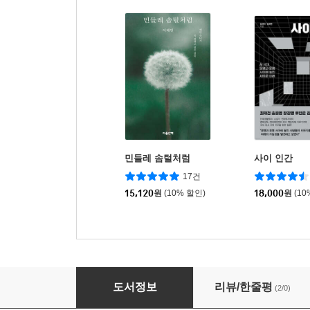
민들레 솜털처럼
사이 인간
17건
15,120
원
(10% 할인)
18,000
원
(10
Re: 역대기를 읽다
도서정보
리뷰/한줄평
(2/0)