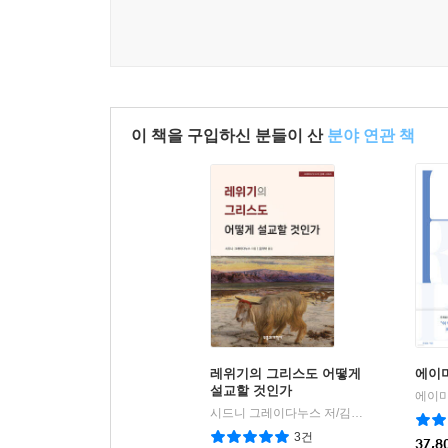
만드는 중요한 내용임을 매우 쉽고 설득력 있게 설
솔로몬, 히스기야, 요시야의 모습이 역대기에서 새
지평을 넓혀준다. 역대기 관련 책이 아주 드문 상황
피력하는 실력 있는 저자를 만나게 된 것도 큰 기쁨이
- 차준희 (교수, 한세대학교)
이 책을 구입하신 분들이 산
분야 연관 책
레위기의 그리스도 어떻게
에이
설교할 것인가
시드니 그레이다누스 저/김귀탁 역
부흥과개
|
3건
37,8