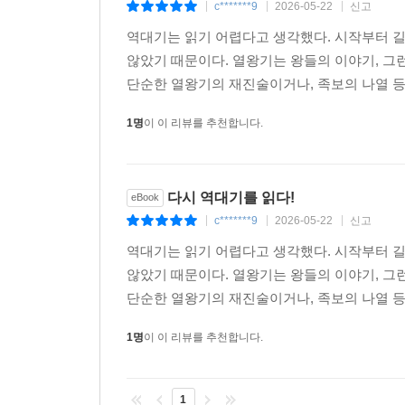
거룩한 운동이다. 이 책은 역대기를 오늘날 우리
c*******9
2026-05-22
신고
|
|
|
공동체의 회복을 갈망하는 모든 이들에게 이 책을 
역대기는 읽기 어렵다고 생각했다. 시작부터 길
송민원 교수
않았기 때문이다. 열왕기는 왕들의 이야기, 그
더바이블 무브먼트 대표
단순한 열왕기의 재진술이거나, 족보의 나열 등을
구약성경 가운데 역대기만큼 오랫동안 학문적으로 저평
1명
이 이 리뷰를 추천합니다.
이래, 역대기는 사무엘-열왕기의 부록 정도로 여겨
있었다. 20세기 후반 이후 성서학계에서 역대기
현장에서 역대기는 여전히 낯선 책으로 남아 있다. 
다시 역대기를 읽다!
eBook
상(aspect)차이, 인칭대명사 하나의 수정이
c*******9
2026-05-22
신고
|
|
|
열왕기의 ‘다윗의 나라’가 역대기에서 ‘하나님의
역대기는 읽기 어렵다고 생각했다. 시작부터 길
분석으로 보인다. 족보의 문학적 기능,즉각적 보응 
않았기 때문이다. 열왕기는 왕들의 이야기, 그
신학적 깊이까지 성실하게 파고든다. 목회자로서 
단순한 열왕기의 재진술이거나, 족보의 나열 등을
저작은, 역대기를 강해하고자 하는 설교자와 구약 
송태근 목사
1명
이 이 리뷰를 추천합니다.
삼일교회
1
성경을 낯설게 만드는 것은 참 매력적이라 생각한