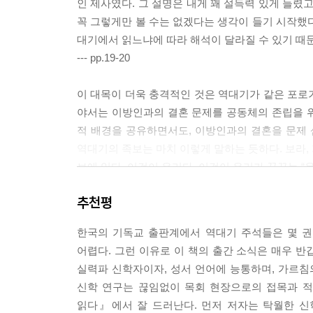
인 제사였다. 그 설명은 내게 꽤 설득력 있게 들렸
꼭 그렇게만 볼 수는 없겠다는 생각이 들기 시작했
대기에서 읽느냐에 따라 해석이 달라질 수 있기 때
--- pp.19-20
이 대목이 더욱 충격적인 것은 역대기가 같은 포로
야서는 이방인과의 결혼 문제를 공동체의 존립을 
적 배경을 공유하면서도, 이방인과의 결혼을 문제 
역대기의 족보는 마치 이렇게 말하는 듯하다. 보라, 
보에 있다. 이것이 우리다. 이것이 우리가 꿈꾸는 
라엘을 포함하며, 더 나아가 이방인들까지 포용한다.
추천평
경계를 넘어, 민족의 울타리를 넘어, 당시 유대 사
역대기의 개혁 프로그램은 포로 후기라는 시대적 상
한국의 기독교 출판계에서 역대기 주석들은 몇 권
사를 겪었고, 그 상처는 예수님 시대에 이르러서도 
어렵다. 그런 이유로 이 책의 출간 소식은 매우 반
열의 기억을 넘어, 하나님의 백성을 다시 “온 이스
실력파 신학자이자, 성서 언어에 능통하며, 가르침
--- pp.69-71
신학 연구는 끊임없이 목회 현장으로의 접목과 적
읽다』에서 잘 드러난다. 먼저 저자는 탁월한 신
“내가 (타인에게) 고통을 주지 않게 하소서.” 이