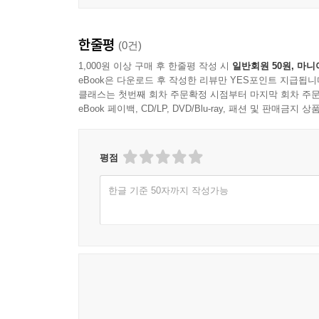
밀도를 바꾸어 내는 몸짓이 되기를 기대합니다. [수류산
한줄평
(0건)
[추천사]
1,000원 이상 구매 후 한줄평 작성 시
일반회원 50원, 마니
eBook은 다운로드 후 작성한 리뷰만 YES포인트 지급됩니
움직임은 사라지지만, 어떤 감각은 끝내 남는다.
클래스는 첫번째 회차 주문확정 시점부터 마지막 회차 주문
옥상훈은 그 남는 순간을 집요하게 따라온 사람이다
eBook 페이백, CD/LP, DVD/Blu-ray, 패션 및 판매금
여기에는 오래 지속된 시선이 있다.
- 이 책은 한국 무용의 시간과 감각을 통과해 나온 
평점
[안은미, 무용가, 안은미 컴퍼니 대표]
한글 기준 50자까지 작성가능
[작가의 말]
사람 인생은 정말 모르는 겁니다. 저는 지금도 가끔
무용 공연을 본 적이 없던 사람이 20년째 공연을 찍
해 본 적이 없었습니다. 돌이켜보니 저는 스스로 길
놓이게 된 셈입니다. 이 책은 사진 작가의 작품집
찍기 시작할 때부터 지금까지 20년, 이 작업은