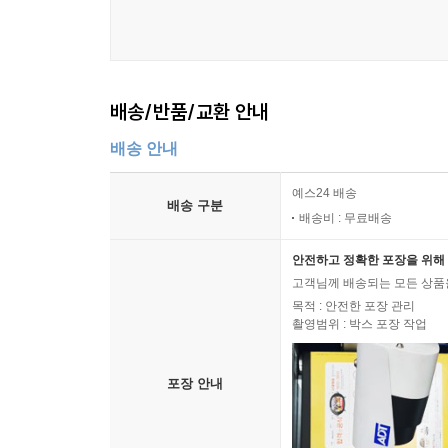
것입니다. 이 책은 제가 혼자 쓰고 만든 결과가 아니
[평론가의 말]
배송/반품/교환 안내
공연 사진을 찍을 때가 가장 즐겁다는 옥상훈에겐 
나왔을 때 느끼는 카타르시스가 가장 크다. 그에게
배송 안내
넘어서서 공동체의 일원으로서 무용계에 기여할 바
예스24 배송
닿은 ‘즐김’의 미학으로 명명할 수 있을 것이다. [
배송 구분
배송비 : 무료배송
옥상훈의 사진을 보고 있으면, 그는 무대를 ‘찍는
안전하고 정확한 포장을 위해 
공연자들과 함께 무대 위를 구르며 촬영하고 싶다고
고객님께 배송되는 모든 상품을
선언이 아니다. 그것은 공연 예술이 근본적으로 몸
목적 : 안전한 포장 관리
촬영범위 : 박스 포장 작업
산물이기 전에 몸의 산물이다. [송현민, 「춤꾼이 
20여 년째 이어지고 있는 옥상훈의 작업은 한국
포장 안내
기록하는 데 머물렀다면, 그의 사진은 기록을 넘
읽어내고, 그것을 하나의 이미지로 재구성한다. 