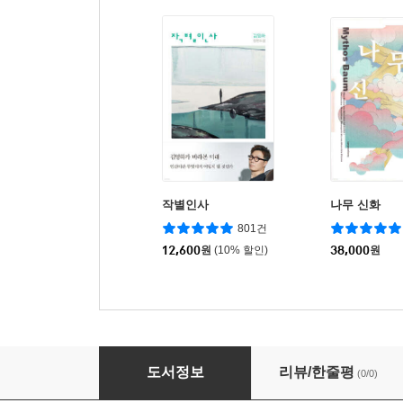
작별인사
나무 신화
801건
12,600
원
(10% 할인)
38,000
원
옥상훈의 ~타기
도서정보
리뷰/한줄평
(0/0)