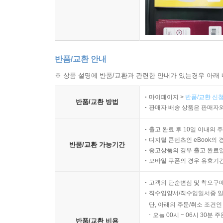
되며, 동시에 춤을 다시 보게 만드는 시각적 언어로 
과거의 무용이 사진을 통해 오늘까지 전해지듯, 오늘
것이다. 한 장의 이미지는 특정 장면을 고정하는 
기억으로 바꾸는 일. 그것이 무용 사진의 힘이다. 
반품/교환 안내
한국 무용사의 한 페이지로 자리하고 있다. [김예림
※ 상품 설명에 반품/교환과 관련한 안내가 있는경우 아래 
마이페이지 >
반품/교환 신청
반품/교환 방법
판매자 배송 상품은 판매자와
출고 완료 후 10일 이내의 
디지털 콘텐츠인 eBook의 
반품/교환 가능기간
중고상품의 경우 출고 완료일
모바일 쿠폰의 경우 유효기간(
고객의 단순변심 및 착오구
직수입양서/직수입일서중 일
단, 아래의 주문/취소 조건인
오늘 00시 ~ 06시 30분 
반품/교환 비용