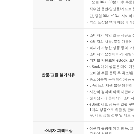
오늘 06시 30분 이후 주문
직수입 음반/영상물/기프트 
단, 당일 00시~13시 사이
박스 포장은 택배 배송이 가
소비자의 책임 있는 사유로 
소비자의 사용, 포장 개봉에 
복제가 가능한 상품 등의 포장을 
소비자의 요청에 따라 개별
디지털 컨텐츠인 eBook, 
eBook 대여 상품은 대여 기
모바일 쿠폰 등록 후 취소/환
반품/교환 불가사유
중고상품이 구매확정(자동 
LP상품의 재생 불량 원인이 기
시간의 경과에 의해 재판매가
전자상거래 등에서의 소비자
eBook 세트 상품은 일괄 
1개의 상품으로 취급 및 판매
우, 세트 상품 전부 및 세트
상품의 불량에 의한 반품, 교
소비자 피해보상
준하여 처리됨