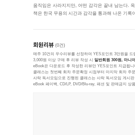
“미처 만나지 못했던 수많은 무용 공연들을 저자
--- 본문 중에서
움직임은 사라지지만, 어떤 감각은 끝내 남는다. 옥
정리”했다며 감사의 뜻을 표했다.
책은 한국 무용의 시간과 감각을 통과해 나온 기록이다
무대 위에서 맨발로 뒹굴며 촬영하는 공연 사진가가
이 전시/책에 나오는 66편의 춤/움직임의 장면들은 2
회원리뷰
(0건)
현대 무용 - 에서 얻은 것이지만, 한국의 무용계를
매주 10건의 우수리뷰를 선정하여 YES포인트 3만원을 드
저자인 옥상훈 개인의 마음 속에 각각의 사연, 감상,
3,000원 이상 구매 후 리뷰 작성 시
일반회원 300원, 마니아
그러므로 21세기 첫 4분기 한국 무용계의 기록은 
eBook은 다운로드 후 작성한 리뷰만 YES포인트 지급됩니
처음 만난 자리에서 옥상훈은 “우리 나라 무용계에 
클래스는 첫번째 회차 주문확정 시점부터 마지막 회차 주문
사락 독서모임으로 진행된 클래스는 사락 독서모임 게시판
말을 꺼냈습니다. 옥상훈은 그 바람으로 ‘공연 
eBook 페이백, CD/LP, DVD/Blu-ray, 패션 및 판매금
외쳐 주는 것이 보답의 기본이라고 믿습니다. 이 전
세계를 만나게 되었습니다. 길가 가로등에 휘날리
것이라고 생각합니다. | 수류산방에서 이 전시/책
밀도를 바꾸는 행위”라는 정의였습니다. 아! 정
겨루는 대신에, 그보다 더 강하고 더 빠르고 더 
얼마나 아름다운 일인지요. 또 온 우주의 밀도를 
인왕산 친구들 옥상훈이 함께 만든 이 전시/책 『옥