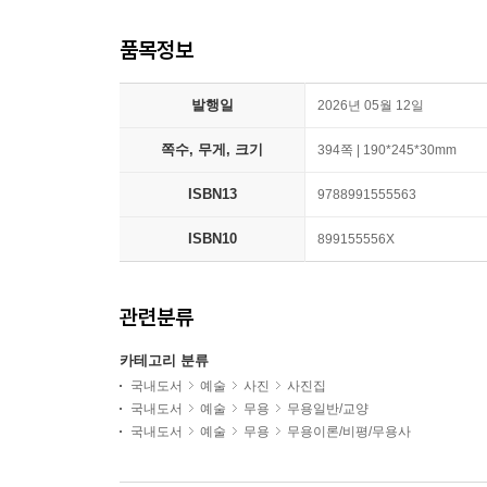
품목정보
발행일
2026년 05월 12일
쪽수, 무게, 크기
394쪽 | 190*245*30mm
ISBN13
9788991555563
ISBN10
899155556X
관련분류
카테고리 분류
국내도서
예술
사진
사진집
국내도서
예술
무용
무용일반/교양
국내도서
예술
무용
무용이론/비평/무용사