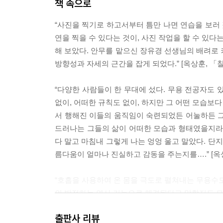
책 속으로
“사진을 찍기로 하고서부터 틈만 나면 연습을 보러 갔
연을 찍을 수 있다는 것이, 사진 작업을 할 수 있다
해 보았다. 안무를 맡으신 장유경 선생님의 배려로 
방향성과 자세의 근간을 잡게 되었다.” [옥상훈, 「찰나
“다양한 사람들이 한 무대에 섰다. 무용 전공자도 있
없이, 어떠한 규칙도 없이, 하지만 그 어떤 모습보다
서 행해진 이들의 움직임이 숙련되었든 어눌하든 그
드러나는 그들의 삶이 어떠한 모습과 형태였을지라도
다 말고 마침내 그렇게 나는 엉엉 울고 말았다. 단
름다움이 얼마나 진실하고 감동을 주는지를….” [옥상훈
“호흡을 사용하여 온 몸을 극도로 펼쳐내는 무용수도
의 발전하는 연사 기능으로 해결된다고 말할지도 모른
마음처럼 대번에 결정적 장면을 잡을 수도 없다. 무
출판사 리뷰
전후 상황이 있기에 완벽하게 수행해 낸 동작의 