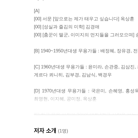
[A]
[00] 서문 [앞으로는 제가 태우고 싶습니다] 옥상훈
[00] [성실과 즐김의 미학] 김경애
[00] [춤꾼이 떨군, 이미지의 먼지들을 그러모으며]
[B] 1940~1950년대생 무용가들 : 배정혜, 장유경,
[C] 1960년대생 무용가들 : 윤미라, 손관중, 김삼진
게르다 쾨니히, 김부경, 김남식, 백경우
[D] 1970년대생 무용가들 : 국은미, 손혜영, 홍
최영현, 이지혜, 공미정, 옥상훈
[E] 한국 무용 사진가 3인의 대화 [결국 사람을 보는 
박귀섭, 양동민, 옥상훈 + 배혜리
저자 소개
(1명)