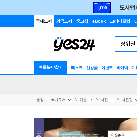
국내도서
외국도서
중고샵
eBook
크레마클럽
C
빠른분야찾기
베스트
신상품
이벤트
바이백
매
웰컴
국내도서
예술
사진
사진집