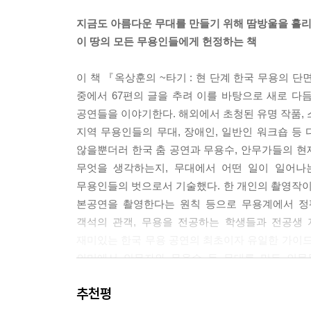
이 세상 모든 무용수들에게 경의를 표한다.” [옥상훈
지금도 아름다운 무대를 만들기 위해 땀방울을 흘
에서]
이 땅의 모든 무용인들에게 헌정하는 책
“사실 무대 안에 들어가서 촬영하는 건 말처럼 쉬운
이 책 『옥상훈의 ~타기 : 현 단계 한국 무용의
제도 있고, 작품의 흐름이 깨지지 않을까 염려도 된
중에서 67편의 글을 추려 이를 바탕으로 새로 다듬
무대 감독님, 조명 감독님 외 그 밖의 여러 스태프
공연들을 이야기한다. 해외에서 초청된 유명 작품, 
안에 끼어든다는 건 공연 구성원들의 이해와 양해가
지역 무용인들의 무대, 장애인, 일반인 워크숍 등 
임한다. 그리고 공연의 호흡과 흐름을 탄다. 시간 
않을뿐더러 한국 춤 공연과 무용수, 안무가들의 현재
된다. 그 무게를 알기에 현장성과 생동감을 최대한 온
무엇을 생각하는지, 무대에서 어떤 일이 일어나
에서]
무용인들의 벗으로서 기술했다. 한 개인의 촬영작이지
본공연을 촬영한다는 원칙 등으로 무용계에서 정
“좋은 공연 사진은 물론 이미지도 좋아야겠지만, 
객석의 관객, 무용을 전공하는 학생들과 전공생 
취해 주관적 관점으로 작품을 대하다 보면 무대에 선
재미있는 한국 무용 공연의 최초이자 유일한 가이드
니라 그냥 사진이다. 내가 생각하는 좋은 공연 사진
의미에서 안무자와 무용수 등 무대를 만든 인물
는 사진가로서, 객관적 관점을 적절히 유지하려는 
받았음에도 최초로 출판 지면에 게재되는 작품과 무
독이 될 수도 있다.” [옥상훈, 「지나친 상상, 과도한
추천평
안무가 장혜림(99아트컴퍼니)은 “대한민국 무용과