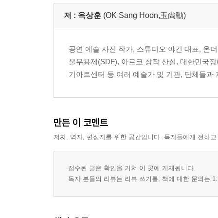
[F] 1980년대생 무용가들 : 이윤희, 정보경, 김정
이루다, 장혜림, 파트리치아 카롤린 마이, 이동하, 
저 :
옥상훈
(OK Sang Hoon,玉尙勳)
[G] 1990~2000년대생 무용가/단체들 : 정민근,
공연 예술 사진 작가, 스튜디오 야긴 대표, 온더
울무용제(SDF), 아르코 창작 산실, 대한민국
[H]
기아트센터 등 여러 예술가 및 기관, 단체들과 
[00] [셔터 너머의 춤, 근육이 남긴 시간] 최해리
[00] [시간을 건너는 춤의 기록] 김예림
[00] 후기 [옥상훈의 셋, 셋, 셋] 옥상훈
만든 이 코멘트
저자, 역자, 편집자를 위한 공간입니다. 독자들에게 전하고
접수된 글은 확인을 거쳐 이 곳에 게재됩니다.
독자 분들의 리뷰는 리뷰 쓰기를, 책에 대한 문의는 1: