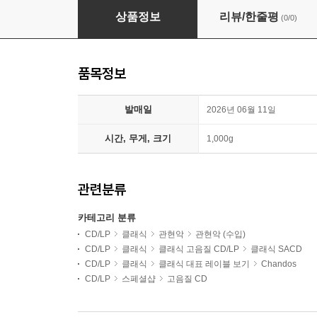
프랑스 관현악 명곡집 (French Orchestral Favour
상품정보
리뷰/한줄평
(0/0)
품목정보
발매일
2026년 06월 11일
시간, 무게, 크기
1,000g
관련분류
카테고리 분류
CD/LP
클래식
관현악
관현악 (수입)
CD/LP
클래식
클래식 고음질 CD/LP
클래식 SACD
CD/LP
클래식
클래식 대표 레이블 보기
Chandos
CD/LP
스페셜샵
고음질 CD