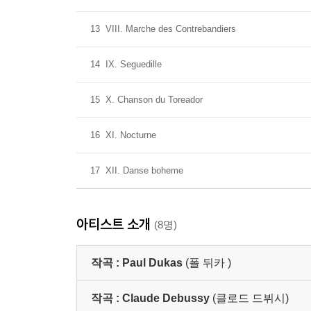
13
VIII. Marche des Contrebandiers
14
IX. Seguedille
15
X. Chanson du Toreador
16
XI. Nocturne
17
XII. Danse boheme
아티스트 소개
(8명)
작곡 :
Paul Dukas
(폴 뒤카 )
작곡 :
Claude Debussy
(클로드 드뷔시)