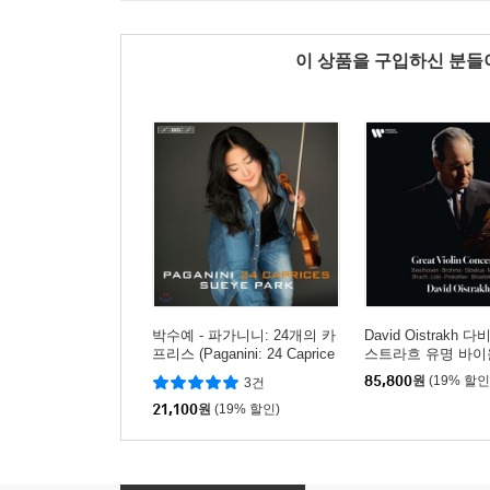
이 상품을 구입하신 분
박수예 - 파가니니: 24개의 카
David Oistrakh 
프리스 (Paganini: 24 Caprice
스트라흐 유명 바이
s for Violin Solo)
곡 모음집 (Great Vio
85,800
원
(19% 할인
3건
ertos) [6SACD Hy
21,100
원
(19% 할인)
트]