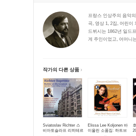
프랑스 인상주의 음악의 
곡, 영상 1, 2집, 어
드뷔시는 1862년 일드
게 주인이었고, 어머니는 
작가의 다른 상품
Sviatoslav Richter 스
Elissa Lee Koljonen 바
비아토슬라프 리히테르
이올린 소품집: 하트브
2
라이브 레코딩 모음집
레이크 (Heartbreak: Ro
e