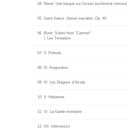
04
Ravel: Une barque sur l'ocean (orchestral version)
05
Saint-Saens: Danse macabre, Op. 40
06
Bizet: Suites from "Carmen"
I. Les Toreadors
07
II. Prelude
08
III. Aragonaise
09
IV. Les Dragons d’Alcala
10
V. Habanera
11
VI. La Garde montante
12
VII. Intermezzo