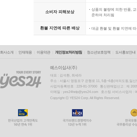
상품의 불량에 의한 반품, 교
소비자 피해보상
준하여 처리됨
환불 지연에 따른 배상
대금 환불 및 환불 지연에 
회사소개
인재채용
이용약관
개인정보처리방침
청소년보호정책
도서홍보안내
대표 : 김석환, 최세라
주소 : 서울시 영등포구 은행로 11, 5층~6층(여의도동,일신
사업자등록번호 : 229-81-37000 통신판매업신고 : 제 200
이메일 : yes24help@yes24.com 호스팅 서비스사업자 :
Copyright ⓒ YES24 Corp. All Rights Reserved.