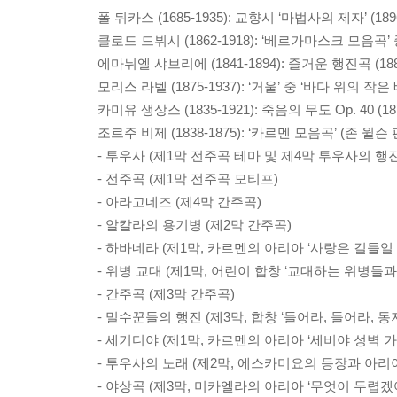
폴 뒤카스 (1685-1935): 교향시 ‘마법사의 제자’ (1896
클로드 드뷔시 (1862-1918): ‘베르가마스크 모음곡’ 중
에마뉘엘 샤브리에 (1841-1894): 즐거운 행진곡 (188
모리스 라벨 (1875-1937): ‘거울’ 중 ‘바다 위의 작은 배’
카미유 생상스 (1835-1921): 죽음의 무도 Op. 40 (18
조르주 비제 (1838-1875): ‘카르멘 모음곡’ (존 윌슨
- 투우사 (제1막 전주곡 테마 및 제4막 투우사의 행
- 전주곡 (제1막 전주곡 모티프)
- 아라고네즈 (제4막 간주곡)
- 알칼라의 용기병 (제2막 간주곡)
- 하바네라 (제1막, 카르멘의 아리아 ‘사랑은 길들일 
- 위병 교대 (제1막, 어린이 합창 ‘교대하는 위병들과 
- 간주곡 (제3막 간주곡)
- 밀수꾼들의 행진 (제3막, 합창 ‘들어라, 들어라, 동지
- 세기디야 (제1막, 카르멘의 아리아 ‘세비야 성벽 
- 투우사의 노래 (제2막, 에스카미요의 등장과 아리
- 야상곡 (제3막, 미카엘라의 아리아 ‘무엇이 두렵겠