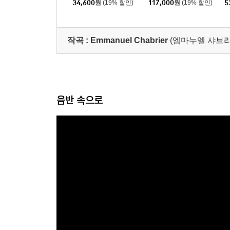
34,600
원
(19% 할인)
117,000
원
(19% 할인)
5
(Richter Supreme: Rich
mantic Encores For Vi
e
ter at His Greatest)
olin) [투명 클리어 컬러
2LP]
작곡 :
Emmanuel Chabrier
(엠마누엘 샤브리에 ,
음반 속으로