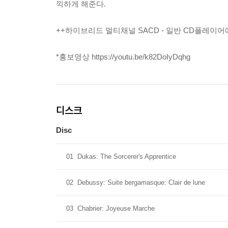
끽하게 해준다.
++하이브리드 멀티채널 SACD - 일반 CD플레이어
*홍보영상 https://youtu.be/k82DoIyDqhg
디스크
Disc
01
Dukas: The Sorcerer's Apprentice
02
Debussy: Suite bergamasque: Clair de lune
03
Chabrier: Joyeuse Marche