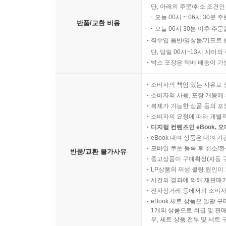
단, 아래의 주문/취소 조건인
오늘 00시 ~ 06시 30분 
반품/교환 비용
오늘 06시 30분 이후 주문
직수입 음반/영상물/기프트 
단, 당일 00시~13시 사이
박스 포장은 택배 배송이 가
소비자의 책임 있는 사유로 
소비자의 사용, 포장 개봉에 
복제가 가능한 상품 등의 포장을 
소비자의 요청에 따라 개별
디지털 컨텐츠인 eBook, 
eBook 대여 상품은 대여 기
모바일 쿠폰 등록 후 취소/환
반품/교환 불가사유
중고상품이 구매확정(자동 
LP상품의 재생 불량 원인이 기
시간의 경과에 의해 재판매가
전자상거래 등에서의 소비자
eBook 세트 상품은 일괄 
1개의 상품으로 취급 및 판매
우, 세트 상품 전부 및 세트