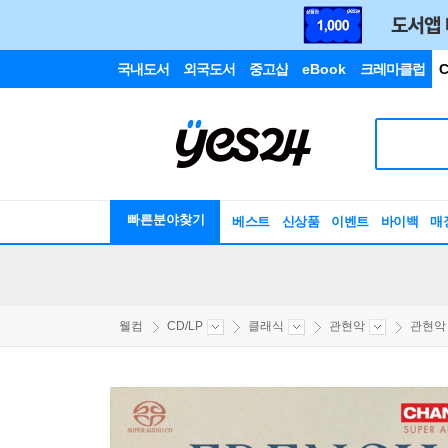
국내도서
외국도서
중고샵
eBook
크레마클럽
C
빠른분야찾기
베스트
신상품
이벤트
바이백
매
웰컴
CD/LP
클래식
관현악
관현악 