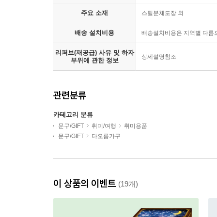
주요 소재
스틸분체도장 외
배송 설치비용
배송설치비용은 지역별 다름
리퍼브(재공급) 사유 및 하자
상세설명참조
부위에 관한 정보
관련분류
카테고리 분류
문구/GIFT
취미/여행
취미용품
문구/GIFT
다오름가구
이 상품의 이벤트
(19개)