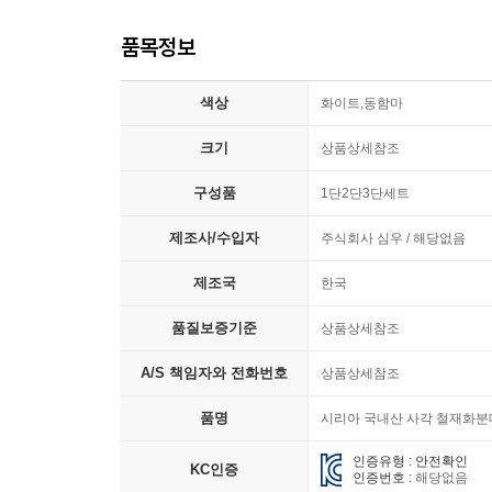
품목정보
색상
화이트,동함마
크기
상품상세참조
구성품
1단2단3단세트
제조사/수입자
주식회사 심우 / 해당없음
제조국
한국
품질보증기준
상품상세참조
A/S 책임자와 전화번호
상품상세참조
품명
시리아 국내산 사각 철재화
인증유형 : 안전확인
KC인증
인증번호 :
해당없음