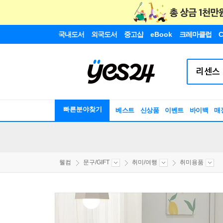
국내도서
외국도서
중고샵
eBook
크레마클럽
C
빠른분야찾기
베스트
신상품
이벤트
바이백
매
웰컴
문구/GIFT
취미/여행
취미용품