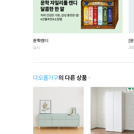
문학캔디
[문
상시
20
다오름가구
의 다른 상품