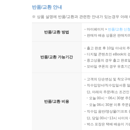
반품/교환 안내
※ 상품 설명에 반품/교환과 관련한 안내가 있는경우 아래 
마이페이지 >
반품/교환 신청
반품/교환 방법
판매자 배송 상품은 판매자와
출고 완료 후 10일 이내의 
디지털 콘텐츠인 eBook의 
반품/교환 가능기간
중고상품의 경우 출고 완료일
모바일 쿠폰의 경우 유효기간(
고객의 단순변심 및 착오구
직수입양서/직수입일서중 일
단, 아래의 주문/취소 조건인
오늘 00시 ~ 06시 30분 
반품/교환 비용
오늘 06시 30분 이후 주문
직수입 음반/영상물/기프트 
단, 당일 00시~13시 사이
박스 포장은 택배 배송이 가