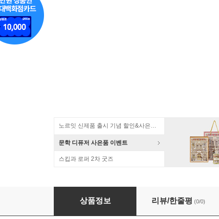
노르잇 신제품 출시 기념 할인&사은품 증정!
문학 디퓨저 사은품 이벤트
스킵과 로퍼 2차 굿즈
시리아 국내산 평철 3단 철재화분대 스틸화분대
상품정보
리뷰/한줄평
(0/0)