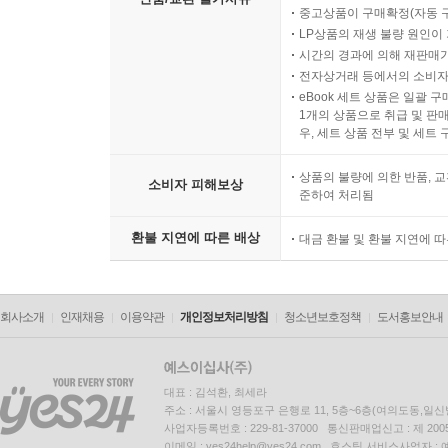
중고상품이 구매확정(자동 
LP상품의 재생 불량 원인이 기
시간의 경과에 의해 재판매가
전자상거래 등에서의 소비자
eBook 세트 상품은 일괄 
1개의 상품으로 취급 및 판매
우, 세트 상품 전부 및 세트
상품의 불량에 의한 반품, 교
소비자 피해보상
준하여 처리됨
환불 지연에 따른 배상
대금 환불 및 환불 지연에 
회사소개
인재채용
이용약관
개인정보처리방침
청소년보호정책
도서홍보안내
대표 : 김석환, 최세라
주소 : 서울시 영등포구 은행로 11, 5층~6층(여의도동,일신
사업자등록번호 : 229-81-37000 통신판매업신고 : 제 200
이메일 : yes24help@yes24.com 호스팅 서비스사업자 :