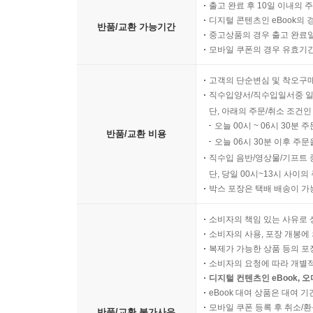
출고 완료 후 10일 이내의 
디지털 콘텐츠인 eBook의 
반품/교환 가능기간
중고상품의 경우 출고 완료일
모바일 쿠폰의 경우 유효기간(
고객의 단순변심 및 착오구
직수입양서/직수입일서중 일
단, 아래의 주문/취소 조건인
오늘 00시 ~ 06시 30분 
반품/교환 비용
오늘 06시 30분 이후 주문
직수입 음반/영상물/기프트 
단, 당일 00시~13시 사이
박스 포장은 택배 배송이 가
소비자의 책임 있는 사유로 
소비자의 사용, 포장 개봉에 
복제가 가능한 상품 등의 포장을 
소비자의 요청에 따라 개별
디지털 컨텐츠인 eBook, 
eBook 대여 상품은 대여 기
모바일 쿠폰 등록 후 취소/환
반품/교환 불가사유