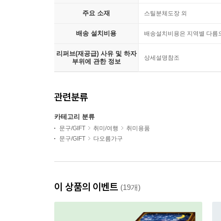
주요 소재
스틸분체도장 외
배송 설치비용
배송설치비용은 지역별 다름
리퍼브(재공급) 사유 및 하자
상세설명참조
부위에 관한 정보
관련분류
카테고리 분류
문구/GIFT
취미/여행
취미용품
문구/GIFT
다오름가구
이 상품의 이벤트
(19개)