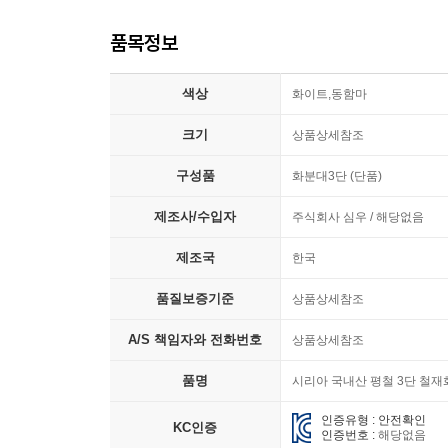
품목정보
색상
화이트,동함마
크기
상품상세참조
구성품
화분대3단 (단품)
제조사/수입자
주식회사 심우 / 해당없음
제조국
한국
품질보증기준
상품상세참조
A/S 책임자와 전화번호
상품상세참조
품명
시리아 국내산 평철 3단 철
인증유형 : 안전확인
KC인증
인증번호 :
해당없음