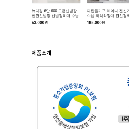
뉴다경 6단 600 오픈신발장
파란들가구 레이나 전신
현관신발장 신발정리대 수납
수납 좌식화장대 전신경
장
대
63,000
원
185,000
원
제품소개