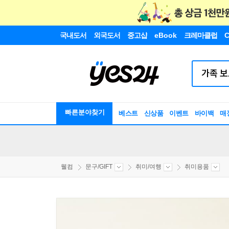
국내도서
외국도서
중고샵
eBook
크레마클럽
C
빠른분야찾기
베스트
신상품
이벤트
바이백
매
웰컴
문구/GIFT
취미/여행
취미용품