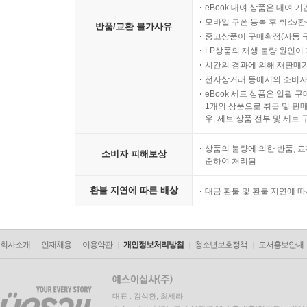
eBook 대여 상품은 대여 기
모바일 쿠폰 등록 후 취소/환
반품/교환 불가사유
중고상품이 구매확정(자동 
LP상품의 재생 불량 원인이 기
시간의 경과에 의해 재판매가
전자상거래 등에서의 소비자
eBook 세트 상품은 일괄 
1개의 상품으로 취급 및 판매
우, 세트 상품 전부 및 세트
상품의 불량에 의한 반품, 교
소비자 피해보상
준하여 처리됨
환불 지연에 따른 배상
대금 환불 및 환불 지연에 
회사소개
인재채용
이용약관
개인정보처리방침
청소년보호정책
도서홍보안내
대표 : 김석환, 최세라