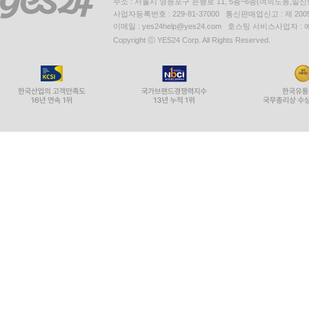
주소 : 서울시 영등포구 은행로 11, 5층~6층(여의도동,일신
사업자등록번호 : 229-81-37000 통신판매업신고 : 제 200
이메일 : yes24help@yes24.com 호스팅 서비스사업자 :
Copyright ⓒ YES24 Corp. All Rights Reserved.