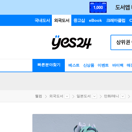
국내도서
외국도서
중고샵
eBook
크레마클럽
C
빠른분야찾기
베스트
신상품
이벤트
바이백
매
웰컴
외국도서
일본도서
만화/애니