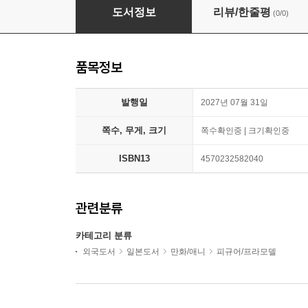
굿스마일컴퍼니 하츠네 미쿠 스마일X퓨처 버전 1/
도서정보
리뷰/한줄평
(0/0)
품목정보
발행일
2027년 07월 31일
쪽수, 무게, 크기
쪽수확인중 | 크기확인중
ISBN13
4570232582040
관련분류
카테고리 분류
외국도서
일본도서
만화/애니
피규어/프라모델