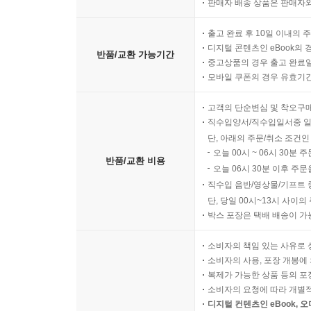
판매자 배송 상품은 판매자와
출고 완료 후 10일 이내의 
디지털 콘텐츠인 eBook의 
반품/교환 가능기간
중고상품의 경우 출고 완료일
모바일 쿠폰의 경우 유효기간(
고객의 단순변심 및 착오구
직수입양서/직수입일서중 일
단, 아래의 주문/취소 조건인
오늘 00시 ~ 06시 30분 
반품/교환 비용
오늘 06시 30분 이후 주문
직수입 음반/영상물/기프트 
단, 당일 00시~13시 사이
박스 포장은 택배 배송이 가
소비자의 책임 있는 사유로 
소비자의 사용, 포장 개봉에 
복제가 가능한 상품 등의 포장을 
소비자의 요청에 따라 개별
디지털 컨텐츠인 eBook, 