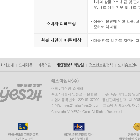
1개의 상품으로 취급 및 판매
우, 세트 상품 전부 및 세트
상품의 불량에 의한 반품, 교
소비자 피해보상
준하여 처리됨
환불 지연에 따른 배상
대금 환불 및 환불 지연에 
회사소개
인재채용
이용약관
개인정보처리방침
청소년보호정책
도서홍보안내
대표 : 김석환, 최세라
주소 : 서울시 영등포구 은행로 11, 5층~6층(여의도동,일신
사업자등록번호 : 229-81-37000 통신판매업신고 : 제 200
이메일 : yes24help@yes24.com 호스팅 서비스사업자 :
Copyright ⓒ YES24 Corp. All Rights Reserved.