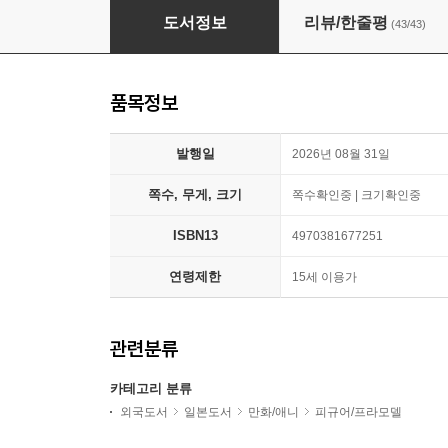
(예약도서) 呪術廻戰 ちみけもますこっと 懷玉.玉
도서정보
리뷰/한줄평
(43/43)
품목정보
발행일
2026년 08월 31일
쪽수, 무게, 크기
쪽수확인중 | 크기확인중
ISBN13
4970381677251
연령제한
15세 이용가
관련분류
카테고리 분류
외국도서
일본도서
만화/애니
피규어/프라모델