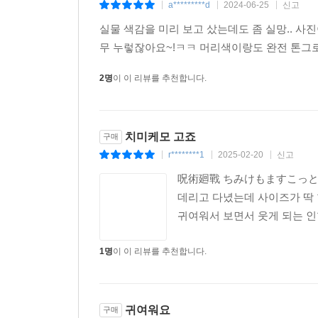
a*********d
2024-06-25
신고
|
|
|
실물 색감을 미리 보고 샀는데도 좀 실망.. 
무 누렇잖아요~!ㅋㅋ 머리색이랑도 완전 톤그
2명
이 이 리뷰를 추천합니다.
치미케모 고죠
구매
r********1
2025-02-20
신고
|
|
|
呪術廻戰 ちみけもますこっと 懷
데리고 다녔는데 사이즈가 딱 
귀여워서 보면서 웃게 되는 
1명
이 이 리뷰를 추천합니다.
귀여워요
구매