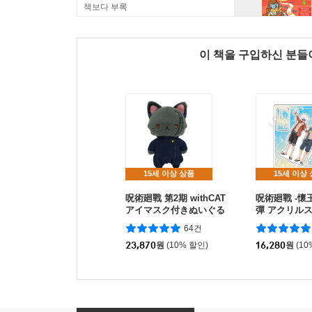
책보다 부록
이 책을 구입하신 분
15세 이상 상품
15세 이상
呪術廻戰 第2期 withCAT
呪術廻戰 -懷玉
アイマスク付きぬいぐる
彈 アクリルス
みキ-ホルダ- 懷玉.玉折 夏
條.夏油 めんそ-
64건
油傑
23,870
원
(10% 할인)
16,280
원
(10