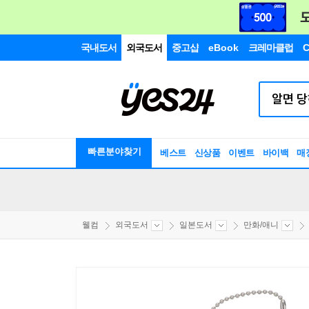
국내도서
외국도서
중고샵
eBook
크레마클럽
C
빠른분야찾기
베스트
신상품
이벤트
바이백
매
웰컴
외국도서
일본도서
만화/애니