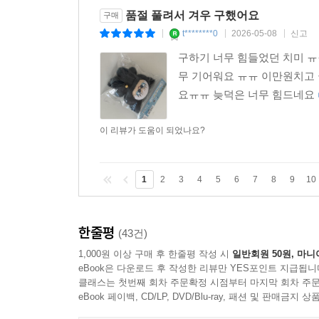
품절 풀려서 겨우 구했어요
구매
t********0
2026-05-08
신고
|
|
|
구하기 너무 힘들었던 치미 
무 기어워요 ㅠㅠ 이만원치고 
요ㅠㅠ 늦덕은 너무 힘드네요
이 리뷰가 도움이 되었나요?
1
2
3
4
5
6
7
8
9
10
한줄평
(43건)
1,000원 이상 구매 후 한줄평 작성 시
일반회원 50원, 마니
eBook은 다운로드 후 작성한 리뷰만 YES포인트 지급됩니
클래스는 첫번째 회차 주문확정 시점부터 마지막 회차 주문
eBook 페이백, CD/LP, DVD/Blu-ray, 패션 및 판매금