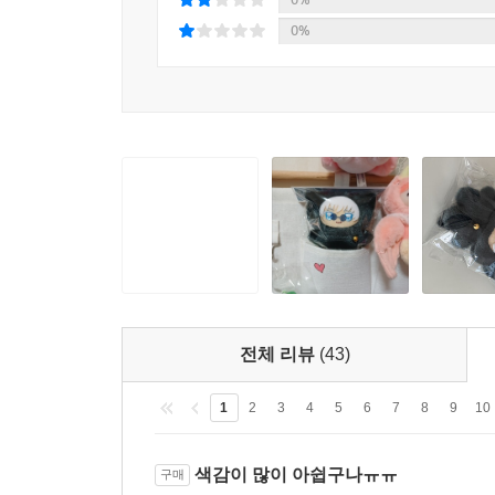
0%
전체 리뷰
(43)
1
2
3
4
5
6
7
8
9
10
색감이 많이 아쉽구나ㅠㅠ
구매