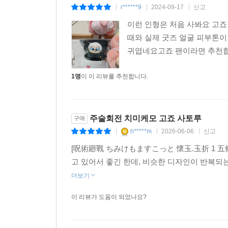
r******9
2024-09-17
신고
|
|
|
이런 인형은 처음 사봐요 고죠
때와 실제 굿즈 얼굴 피부톤이
귀엽네요고죠 팬이라면 추천
1명
이 이 리뷰를 추천합니다.
주술회전 치미케모 고죠 사토루
구매
h*****m
2026-06-06
신고
|
|
|
[呪術廻戰 ちみけもますこっと 懷玉.玉折 1 五
고 있어서 좋긴 한데, 비슷한 디자인이 반복되
더보기
이 리뷰가 도움이 되었나요?