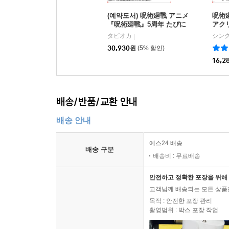
(예약도서) 呪術廻戰 アニメ
呪術廻
『呪術廻戰』5周年 たぴに
アクリ
ゃんこ Vol.1 伏黑 惠
夏油 
タピオカ
シン
|
30,930
원
(5% 할인)
16,2
배송/반품/교환 안내
배송 안내
예스24 배송
배송 구분
배송비 : 무료배송
안전하고 정확한 포장을 위해 
고객님께 배송되는 모든 상품을
목적 : 안전한 포장 관리
촬영범위 : 박스 포장 작업