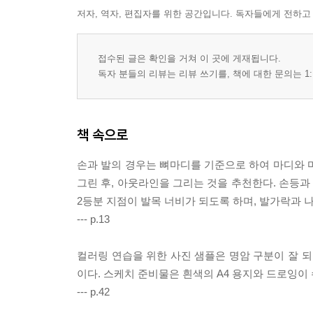
5. 무스탕(Shearling) 소재
저자, 역자, 편집자를 위한 공간입니다. 독자들에게 전하고
6. 퍼(Fur) 소재
Chapter 6. 고반사 소재 컬러링
접수된 글은 확인을 거쳐 이 곳에 게재됩니다.
1. 실크(Silk) 소재
독자 분들의 리뷰는 리뷰 쓰기를, 책에 대한 문의는 1:
2. 가죽(Leather) 소재
3. 메탈릭(Metalic) 소재
4. 에나멜(Enamel-coated leather) 소재
책 속으로
5. 시퀸(Sequin) 소재
6. 패딩(Padding) 소재
손과 발의 경우는 뼈마디를 기준으로 하여 마디와 
그린 후, 아웃라인을 그리는 것을 추천한다. 손등과
2등분 지점이 발목 너비가 되도록 하며, 발가락과 나
--- p.13
컬러링 연습을 위한 사진 샘플은 명암 구분이 잘 되
이다. 스케치 준비물은 흰색의 A4 용지와 드로잉이 
--- p.42