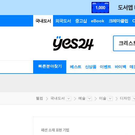
국내도서
외국도서
중고샵
eBook
크레마클럽
C
빠른분야찾기
베스트
신상품
이벤트
바이백
매
웰컴
국내도서
예술
미술
디자인