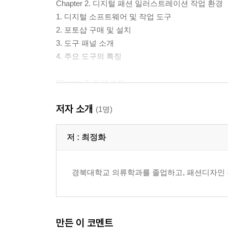
Chapter 2. 디지털 패션 일러스트레이션 작업 환경
1. 디지털 소프트웨어 및 작업 도구
2. 포토샵 구매 및 설치
3. 도구 패널 소개
4. 주요 도구의 특징
Chapter 3. 패션 소재
1. 소재 분류
저자 소개
2. 주름 형태
(1명)
Chapter 4. 패션 페이스 & 헤어 컬러링
저 :
최정화
Chapter 5. 저반사 소재 컬러링
경북대학교 의류학과를 졸업하고, 패션디자인 
1. 울(Wool) 소재
2. 면(Cotton) 소재
3. 데님(Denim) 소재
4. 시스루(See-through) 소재
만든 이 코멘트