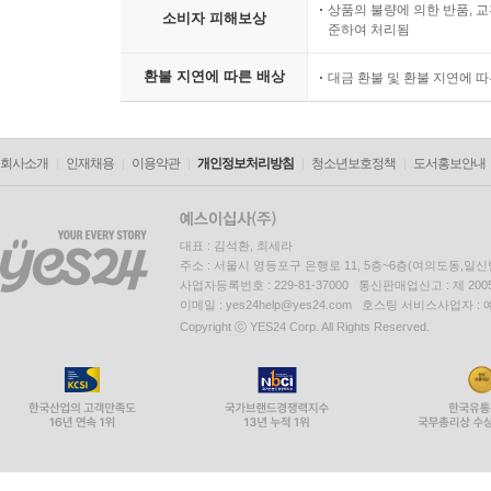
상품의 불량에 의한 반품, 교
소비자 피해보상
준하여 처리됨
환불 지연에 따른 배상
대금 환불 및 환불 지연에 
회사소개
인재채용
이용약관
개인정보처리방침
청소년보호정책
도서홍보안내
대표 : 김석환, 최세라
주소 : 서울시 영등포구 은행로 11, 5층~6층(여의도동,일신
사업자등록번호 : 229-81-37000 통신판매업신고 : 제 200
이메일 : yes24help@yes24.com 호스팅 서비스사업자 :
Copyright ⓒ YES24 Corp. All Rights Reserved.