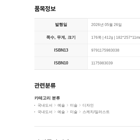
품목정보
발행일
2026년 05월 26일
쪽수, 무게, 크기
176쪽 | 412g | 182*257*11
ISBN13
9791175983038
ISBN10
1175983039
관련분류
카테고리 분류
국내도서
예술
미술
디자인
국내도서
예술
미술
스케치/일러스트