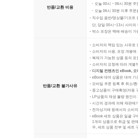
오늘 00시 ~ 06시 30분 
반품/교환 비용
오늘 06시 30분 이후 주문
직수입 음반/영상물/기프트 
단, 당일 00시~13시 사이
박스 포장은 택배 배송이 가
소비자의 책임 있는 사유로 
소비자의 사용, 포장 개봉에 
복제가 가능한 상품 등의 포장을 
소비자의 요청에 따라 개별
디지털 컨텐츠인 eBook, 
eBook 대여 상품은 대여 기
모바일 쿠폰 등록 후 취소/환
반품/교환 불가사유
중고상품이 구매확정(자동 
LP상품의 재생 불량 원인이 기
시간의 경과에 의해 재판매가
전자상거래 등에서의 소비자
eBook 세트 상품은 일괄 
1개의 상품으로 취급 및 판매
우, 세트 상품 전부 및 세트