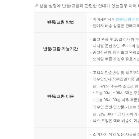
※ 상품 설명에 반품/교환과 관련한 안내가 있는경우 아래 
마이페이지 >
반품/교환 신청
반품/교환 방법
판매자 배송 상품은 판매자와
출고 완료 후 10일 이내의 
디지털 콘텐츠인 eBook의 
반품/교환 가능기간
중고상품의 경우 출고 완료일
모바일 쿠폰의 경우 유효기간(
고객의 단순변심 및 착오구
직수입양서/직수입일서중 일
단, 아래의 주문/취소 조건인
오늘 00시 ~ 06시 30분 
반품/교환 비용
오늘 06시 30분 이후 주문
직수입 음반/영상물/기프트 
단, 당일 00시~13시 사이
박스 포장은 택배 배송이 가
소비자의 책임 있는 사유로 