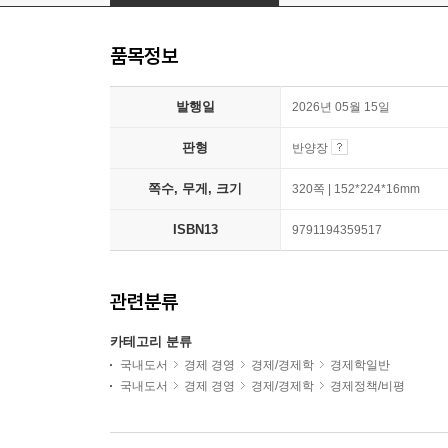
품목정보
발행일
2026년 05월 15일
판형
반양장
쪽수, 무게, 크기
320쪽 | 152*224*16mm
ISBN13
9791194359517
관련분류
카테고리 분류
국내도서
경제 경영
경제/경제학
경제학일반
국내도서
경제 경영
경제/경제학
경제정책/비평