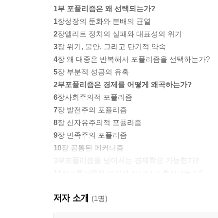
1부 포퓰리즘은 왜 선택되는가?
1
장성장의 둔화와 분배의 균열
2
장엘리트 정치의 실패와 대표성의 위기
3
장 위기, 불안, 그리고 단기적 약속
4
장 왜 대중은 반복해서 포퓰리즘을 선택하는가?
5
장 부분적 성공의 유혹
2부포퓰리즘은 경제를 어떻게 왜곡하는가?
6
장사회주의적 포퓰리즘
7
장 발전주의 포퓰리즘
8
장 신자유주의적 포퓰리즘
9
장 민족주의 포퓰리즘
10
장 공통된 메커니즘
3부포퓰리즘을 넘어서는 경제학은 가능한가?
11
장포퓰리즘은 어떻게 진단되고 측정되는가?
12
장 단기 효용과 장기 비용의 분리 문제
저자 소개
13
장 성장과 분배의 선순환은 가능한가?
(1명)
14
장 재정 규율과 정책 신뢰