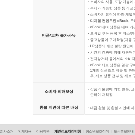
소비자의 사용, 포장 개봉에 
복제가 가능한 상품 등의 포장을 
소비자의 요청에 따라 개별
디지털 컨텐츠인 eBook, 
eBook 대여 상품은 대여 기
모바일 쿠폰 등록 후 취소/환
반품/교환 불가사유
중고상품이 구매확정(자동 
LP상품의 재생 불량 원인이 기
시간의 경과에 의해 재판매가
전자상거래 등에서의 소비자
eBook 세트 상품은 일괄 
1개의 상품으로 취급 및 판매
우, 세트 상품 전부 및 세트
상품의 불량에 의한 반품, 교
소비자 피해보상
준하여 처리됨
환불 지연에 따른 배상
대금 환불 및 환불 지연에 
회사소개
인재채용
이용약관
개인정보처리방침
청소년보호정책
도서홍보안내