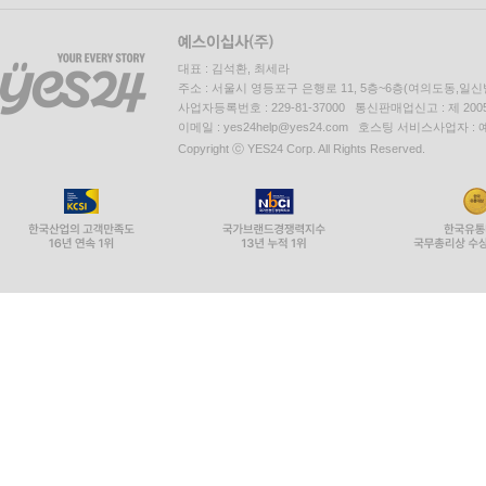
대표 : 김석환, 최세라
주소 : 서울시 영등포구 은행로 11, 5층~6층(여의도동,일신
사업자등록번호 : 229-81-37000 통신판매업신고 : 제 200
이메일 : yes24help@yes24.com 호스팅 서비스사업자 :
Copyright ⓒ YES24 Corp. All Rights Reserved.