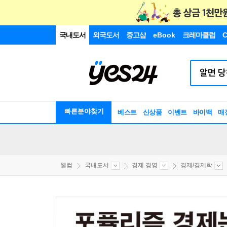
국내도서
외국도서
중고샵
eBook
크레마클럽
C
빠른분야찾기
베스트
신상품
이벤트
바이백
매
웰컴
국내도서
경제 경영
경제/경제학