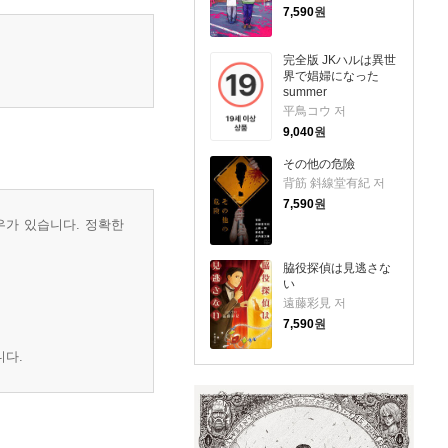
7,590
원
完全版 JKハルは異世
界で娼婦になった
summer
平鳥コウ 저
9,040
원
その他の危險
背筋 斜線堂有紀 저
7,590
원
우가 있습니다. 정확한
脇役探偵は見逃さな
い
遠藤彩見 저
7,590
원
니다.