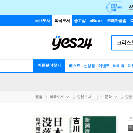
국내도서
외국도서
중고샵
eBook
크레마클럽
C
빠른분야찾기
베스트
신상품
이벤트
바이백
매
웰컴
외국도서
일본도서
문학
일본
소
직