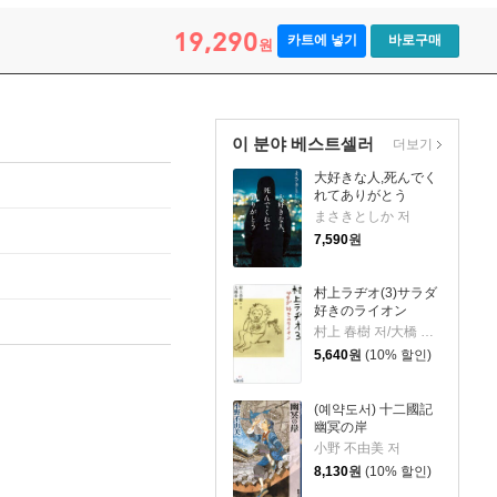
19,290
카트에 넣기
바로구매
원
이 분야 베스트셀러
더보기
大好きな人,死んでく
れてありがとう
まさきとしか 저
7,590
원
村上ラヂオ(3)サラダ
好きのライオン
村上 春樹 저/大橋 步 그림
5,640
원
(10% 할인)
(예약도서) 十二國記
幽冥の岸
小野 不由美 저
8,130
원
(10% 할인)