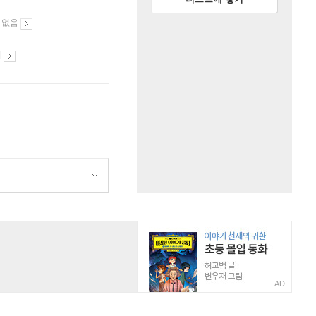
 없음
시
AD