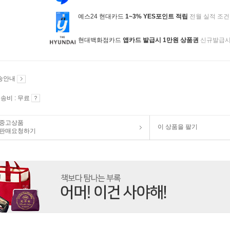
예스24 현대카드
1~3% YES포인트 적립
전월 실적 조건
현대백화점카드
앱카드 발급시 1만원 상품권
신규발급
송안내
송비 : 무료
중고상품
이 상품을 팔기
판매요청하기