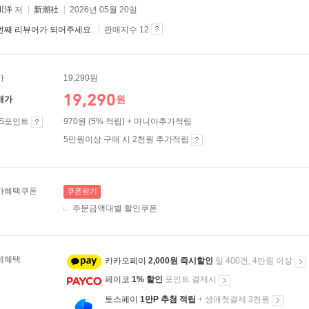
川洋
저
新潮社
2026년 05월 20일
번째 리뷰어가 되어주세요.
판매지수 12
가
19,290원
19,290
원
매가
ES포인트
970원 (5% 적립) + 마니아추가적립
5만원이상 구매 시 2천원 추가적립
가혜택쿠폰
쿠폰받기
주문금액대별 할인쿠폰
제혜택
카카오페이
2,000원 즉시할인
일 400건, 4만원 이상
페이코
1% 할인
포인트 결제시
토스페이
1만P 추첨 적립
+ 생애첫결제 3천원