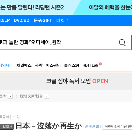
D/LP
DVD/BD
문구
/GIFT
티켓
독서유형검사
장안내
채널예스
사락
예스펀딩
클래스24
RBTI Lab
독서유형검사
크클 심야 독서 모임
OPEN
문학
新潮 文庫/新書
득공제
수입
日本－沒落か再生か
[ 新潮新書 ]
수입일서
바인딩 & 에디션 