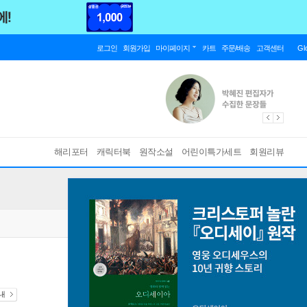
로그인
회원가입
마이페이지
카트
주문/배송
고객센터
Gl
해리포터
캐릭터북
원작소설
어린이특가세트
회원리뷰
안내