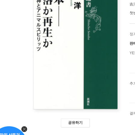
吉
첫
정
판
Y
추
결
공유하기