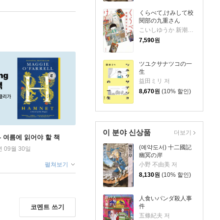
くらべて,けみして校
閱部の九重さん
こいしゆうか 新潮社校閱部 저
7,590
원
ツユクサナツコの一
生
益田ミリ 저
8,670
원
(10% 할인)
이 분야 신상품
더보기
ng - 여름에 읽어야 할 책
(예약도서) 十二國記
년 09월 30일
幽冥の岸
小野 不由美 저
펼쳐보기
8,130
원
(10% 할인)
人食いパンダ殺人事
件
코멘트 쓰기
五條紀夫 저