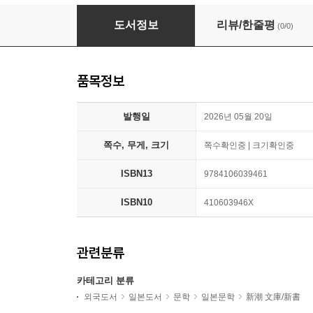
日本－沒落か再生か
도서정보
리뷰/한줄평
(0/0)
품목정보
발행일
2026년 05월 20일
쪽수, 무게, 크기
쪽수확인중 | 크기확인중
ISBN13
9784106039461
ISBN10
410603946X
관련분류
카테고리 분류
외국도서
일본도서
문학
일본문학
新潮 文庫/新書