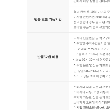
판매자 배송 상품은 판매자와
출고 완료 후 10일 이내의 
디지털 콘텐츠인 eBook의 
반품/교환 가능기간
중고상품의 경우 출고 완료일
모바일 쿠폰의 경우 유효기간(
고객의 단순변심 및 착오구
직수입양서/직수입일서중 일
단, 아래의 주문/취소 조건인
오늘 00시 ~ 06시 30분 
반품/교환 비용
오늘 06시 30분 이후 주문
직수입 음반/영상물/기프트 
단, 당일 00시~13시 사이
박스 포장은 택배 배송이 가
소비자의 책임 있는 사유로 
소비자의 사용, 포장 개봉에 
복제가 가능한 상품 등의 포장을 
소비자의 요청에 따라 개별
디지털 컨텐츠인 eBook, 