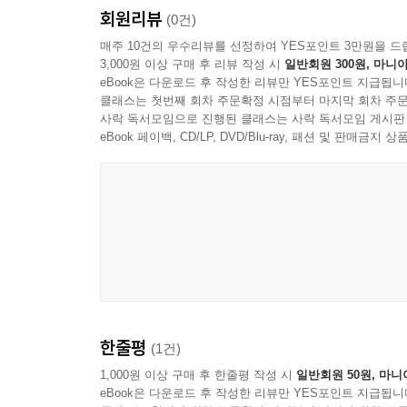
회원리뷰
동승하였다. 옆에 타고 있던 조 피디가 안타까웠던지 
(0건)
예상보다 눈발이 거세게 들이밀면서 달리는 자동차 
매주 10건의 우수리뷰를 선정하여 YES포인트 3만원을 드
3,000원 이상 구매 후 리뷰 작성 시
일반회원 300원, 마니아
에 같이 서 있는 듯 풍경이 장관이다. 폭설을 뚫고 
eBook은 다운로드 후 작성한 리뷰만 YES포인트 지급됩니
세월도 딛고 살아왔는데, 들이치는 눈보라로 가야 할
클래스는 첫번째 회차 주문확정 시점부터 마지막 회차 주문
한다.
사락 독서모임으로 진행된 클래스는 사락 독서모임 게시판
〈인간극장〉 “백 년을 살아보니” 영상이 나가고 눈
eBook 페이백, CD/LP, DVD/Blu-ray, 패션 및 판매금
전해 내는 모습에 감동의 눈물을 흘렸다고도 하였다
가겠다는 사명감으로 살고 있다.
--- pp.96-99
고향 들녘에서 간간이 들려오는 나뭇잎 흔들리는 푸
하게 살라고 한다. 고향 민둥산에 두고 간 네가 심
운 삶을 만들어 가라고 용기를 준다. 그런데 붉게 
---p.167
한줄평
(1건)
세상은 눈부시게 변했다. 그러나 사람 사는 곳의 고
1,000원 이상 구매 후 한줄평 작성 시
일반회원 50원, 마니
eBook은 다운로드 후 작성한 리뷰만 YES포인트 지급됩니
는 믿는다. 한 통의 전화에 담긴 공감과 조용한 사