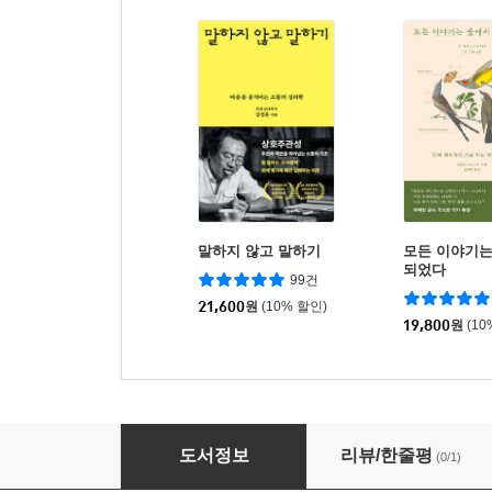
말하지 않고 말하기
모든 이야기는
되었다
99건
21,600
원
(10% 할인)
19,800
원
(10
나는 또 하나의 별이 되고 싶다
도서정보
리뷰/한줄평
(0/1)