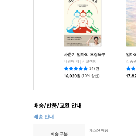
사춘기 엄마의 오장육부
엄마
나민애 저
서교책방
김종원
|
147건
16,020
원
(10% 할인)
17,8
배송/반품/교환 안내
배송 안내
예스24 배송
배송 구분