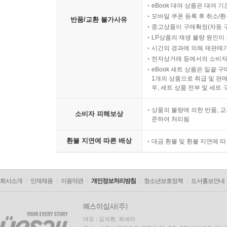
eBook 대여 상품은 대여 기
모바일 쿠폰 등록 후 취소/환
반품/교환 불가사유
중고상품이 구매확정(자동 
LP상품의 재생 불량 원인이 기
시간의 경과에 의해 재판매가
전자상거래 등에서의 소비자
eBook 세트 상품은 일괄 
1개의 상품으로 취급 및 판매
우, 세트 상품 전부 및 세트
상품의 불량에 의한 반품, 교
소비자 피해보상
준하여 처리됨
환불 지연에 따른 배상
대금 환불 및 환불 지연에 
회사소개
인재채용
이용약관
개인정보처리방침
청소년보호정책
도서홍보안내
대표 : 김석환, 최세라