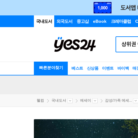
국내도서
외국도서
중고샵
eBook
크레마클럽
C
빠른분야찾기
베스트
신상품
이벤트
바이백
매
웰컴
국내도서
에세이
감성/가족 에세...