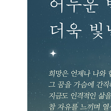
작은 초가집 - 책 한 권 내고 싶은 마음
염원 - 2010년의 문턱에서
영원을 향한 영혼의 길
그리움은 나이를 묻지 않는다
인성에서 사랑까지
제3부 돌아갈 수 없는 자리에서
- 부모와 고향, 마음의 뿌리를 향하여
세월이 그곳까지 와 있었다
침묵으로 사랑한 사람들
어머님이 되오심은
간밤 꿈에 스쳐 간 바람결
사랑으로 상쇄된 빚
말이 그립다, 말을 할까
고향 들녘에서 들려오는 푸르른 바람 소리
그때의 작은 꿈은 어디쯤 와 있을까