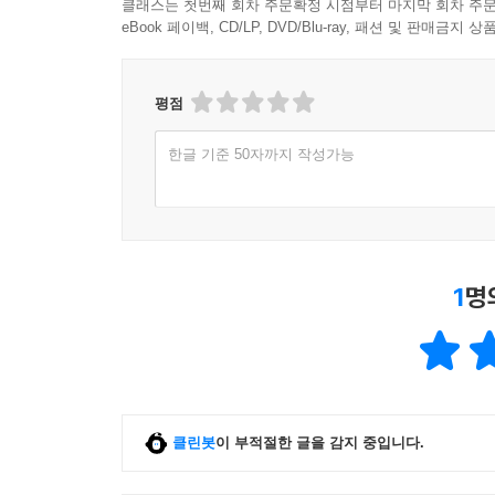
클래스는 첫번째 회차 주문확정 시점부터 마지막 회차 주문
는 다시 살아갈 용기가 될 수 있음을. 이 일은 누
eBook 페이백, CD/LP, DVD/Blu-ray, 패션 및 판매금
이야기를 끝까지 들어 주는 동안, 나는 내가 여전히 
--- pp.187-188
평점
바람이 세차게 불던 1998년 11월 17일 새벽 3
한글 기준 50자까지 작성가능
올랐다. 소방차의 물줄기는 거세지만, 불은 상가 전
“죽으려고 불로 뛰어들어요!” 하며 소방대원이 입구
물도 나오지 않았다. 그렇다고 넋 놓고 한탄만 하고
여건에서 매장에 있던 화장품 정리를 어떻게 하였
에 따라서는 행복을 가슴에 머물게도, 가슴 밖에서 
1
명
--- pp.211-215
클린봇
이 부적절한 글을 감지 중입니다.