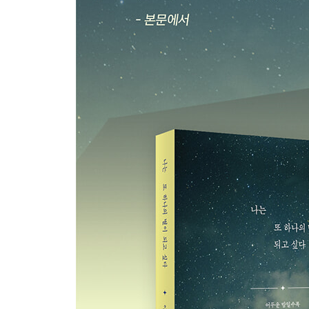
제4부 낮은 곳으로 흐르는 생명의 노래
- 아픈 가슴마다 빛을 심다
지금 잘 살고 있나요
나 작은 도구 되어
어려움의 순간에
생명의 빛
어느 날의 음성
독백
사명으로 불렸던 자리에서
제5부 별은 지고도 남아 빛난다
- 그리움 이후, 삶을 보내는 법
윤슬의 나이 80
5평 1홉 2작에서의 인생 이야기
별똥별