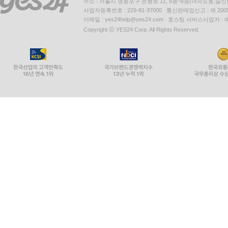
주소 : 서울시 영등포구 은행로 11, 5층~6층(여의도동,일신
사업자등록번호 : 229-81-37000 통신판매업신고 : 제 200
이메일 : yes24help@yes24.com 호스팅 서비스사업자 :
Copyright ⓒ YES24 Corp. All Rights Reserved.