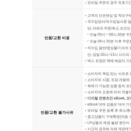
모바일 쿠폰의 경우 유효기간(
고객의 단순변심 및 착오구
직수입양서/직수입일서중 일
단, 아래의 주문/취소 조건인
오늘 00시 ~ 06시 30분 
반품/교환 비용
오늘 06시 30분 이후 주문
직수입 음반/영상물/기프트 
단, 당일 00시~13시 사이
박스 포장은 택배 배송이 가
소비자의 책임 있는 사유로 
소비자의 사용, 포장 개봉에 
복제가 가능한 상품 등의 포장을 
소비자의 요청에 따라 개별
디지털 컨텐츠인 eBook, 
eBook 대여 상품은 대여 기
모바일 쿠폰 등록 후 취소/환
반품/교환 불가사유
중고상품이 구매확정(자동 
LP상품의 재생 불량 원인이 기
시간의 경과에 의해 재판매가