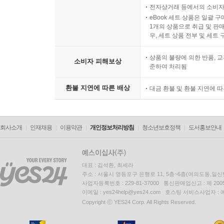
전자상거래 등에서의 소비자
eBook 세트 상품은 일괄 
1개의 상품으로 취급 및 판매
우, 세트 상품 전부 및 세트
상품의 불량에 의한 반품, 교
소비자 피해보상
준하여 처리됨
환불 지연에 따른 배상
대금 환불 및 환불 지연에 
회사소개
인재채용
이용약관
개인정보처리방침
청소년보호정책
도서홍보안내
대표 : 김석환, 최세라
주소 : 서울시 영등포구 은행로 11, 5층~6층(여의도동,일신
사업자등록번호 : 229-81-37000 통신판매업신고 : 제 200
이메일 : yes24help@yes24.com 호스팅 서비스사업자 :
Copyright ⓒ YES24 Corp. All Rights Reserved.