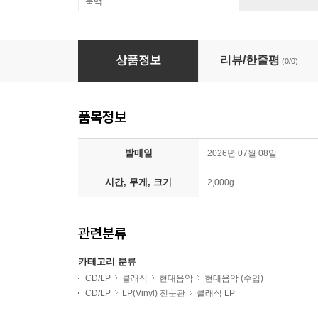
룩백
Morton Feldman (모튼 펠드만) - New Directions
상품정보
리뷰/한줄평
(0/0)
품목정보
발매일
2026년 07월 08일
시간, 무게, 크기
2,000g
관련분류
카테고리 분류
CD/LP
클래식
현대음악
현대음악 (수입)
CD/LP
LP(Vinyl) 전문관
클래식 LP