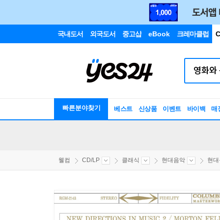
국내도서
외국도서
중고샵
eBook
크레마클럽
C
빠른분야찾기
베스트
신상품
이벤트
바이백
매
웰컴
CD/LP
클래식
현대음악
현대