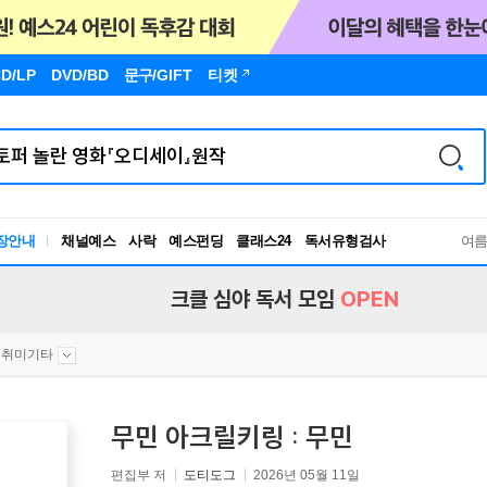
D/LP
DVD/BD
문구
/GIFT
티켓
장안내
채널예스
사락
예스펀딩
클래스24
독서유형검사
여
RBTI Lab
독서유형검사
크클 심야 독서 모임
OPEN
취미기타
무민 아크릴키링 : 무민
편집부 저
도티도그
2026년 05월 11일