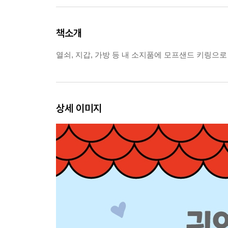
책소개
열쇠, 지갑, 가방 등 내 소지품에 모프샌드 키링으로
상세 이미지