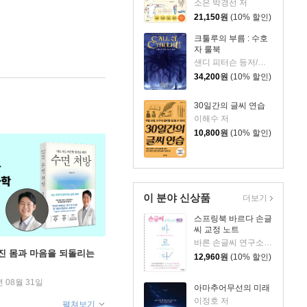
소은 박경선 저
21,150
원
(10% 할인)
크툴루의 부름 : 수호
자 룰북
샌디 피터슨 등저/박나림 역
34,200
원
(10% 할인)
30일간의 글씨 연습
이해수 저
10,800
원
(10% 할인)
이 분야 신상품
더보기
스프링북 바르다 손글
씨 교정 노트
바른 손글씨 연구소 저
무너진 몸과 마음을 되돌리는
12,960
원
(10% 할인)
년 08월 31일
아마추어무선의 미래
이정호 저
펼쳐보기