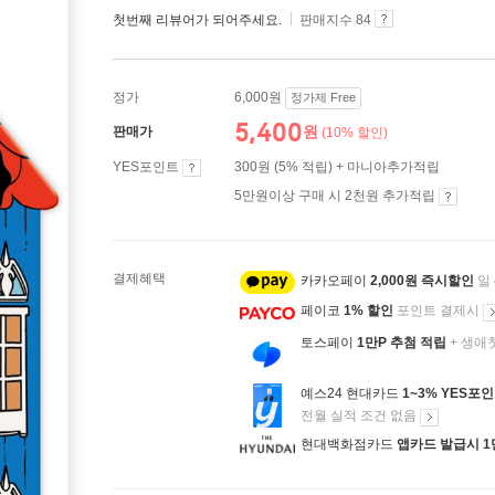
첫번째 리뷰어가 되어주세요.
판매지수 84
정가
6,000원
정가제 Free
5,400
원
판매가
(10% 할인)
YES포인트
300원 (5% 적립) + 마니아추가적립
5만원이상 구매 시 2천원 추가적립
결제혜택
카카오페이
2,000원 즉시할인
일
페이코
1% 할인
포인트 결제시
토스페이
1만P 추첨 적립
+ 생애
예스24 현대카드
1~3% YES포
전월 실적 조건 없음
현대백화점카드
앱카드 발급시 1