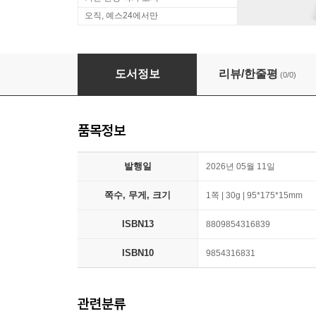
오직, 예스24에서만
무민 아크릴키링 : 무민
도서정보
리뷰/한줄평
(0/0)
품목정보
발행일
2026년 05월 11일
쪽수, 무게, 크기
1쪽 | 30g | 95*175*15mm
ISBN13
8809854316839
ISBN10
9854316831
관련분류