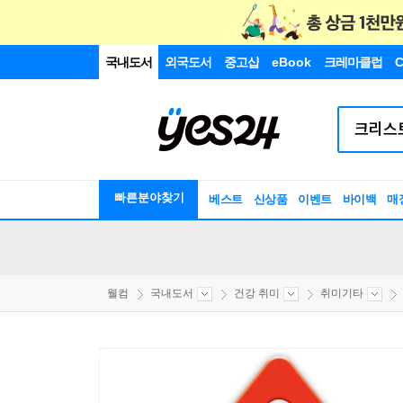
국내도서
외국도서
중고샵
eBook
크레마클럽
C
빠른분야찾기
베스트
신상품
이벤트
바이백
매
웰컴
국내도서
건강 취미
취미기타