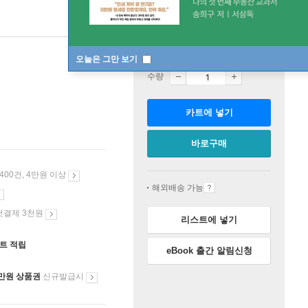
판매중
오늘은 그만 보기
수량
카트에 넣기
바로구매
 400건, 4만원 이상
해외배송 가능
첫결제 3천원
리스트에 넣기
인트 적립
eBook 출간 알림신청
만원 상품권
신규발급시