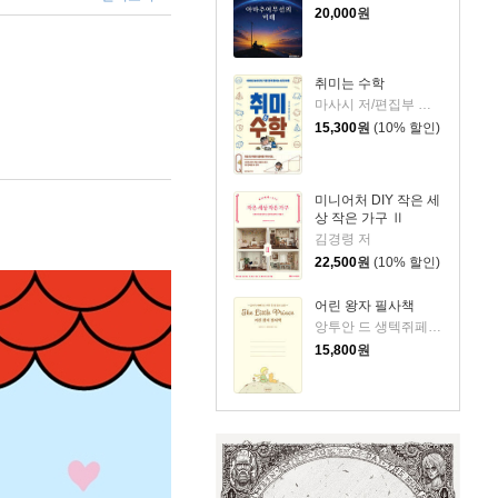
20,000
원
취미는 수학
마사시 저/편집부 역/임혁진 감수
15,300
원
(10% 할인)
미니어처 DIY 작은 세
상 작은 가구 Ⅱ
김경령 저
22,500
원
(10% 할인)
어린 왕자 필사책
앙투안 드 생텍쥐페리 저
15,800
원