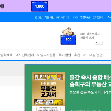
로그인
회원가입
마이페이지
카트
주문/배송
고객센터
Gl
름방학혜택
예사단독판매
이달의사은품
특가할인
추천도서
대량/법인