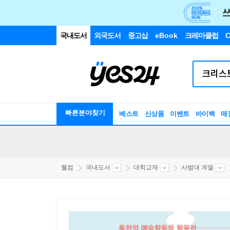
국내도서
외국도서
중고샵
eBook
크레마클럽
C
빠른분야찾기
베스트
신상품
이벤트
바이백
매
웰컴
국내도서
대학교재
사범대 계열