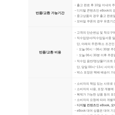
출고 완료 후 10일 이내의 
디지털 콘텐츠인 eBook의 
반품/교환 가능기간
중고상품의 경우 출고 완료일
모바일 쿠폰의 경우 유효기간(
고객의 단순변심 및 착오구
직수입양서/직수입일서중 일
단, 아래의 주문/취소 조건인
오늘 00시 ~ 06시 30분 
반품/교환 비용
오늘 06시 30분 이후 주문
직수입 음반/영상물/기프트 
단, 당일 00시~13시 사이
박스 포장은 택배 배송이 가
소비자의 책임 있는 사유로 
소비자의 사용, 포장 개봉에 
복제가 가능한 상품 등의 포장을 
소비자의 요청에 따라 개별
디지털 컨텐츠인 eBook, 
eBook 대여 상품은 대여 기