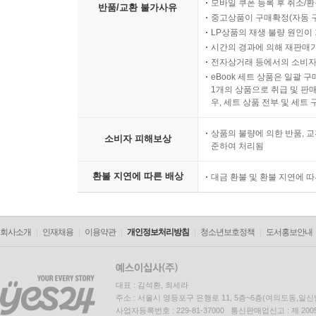
모바일 쿠폰 등록 후 취소/환
반품/교환 불가사유
중고상품이 구매확정(자동 
LP상품의 재생 불량 원인이 기
시간의 경과에 의해 재판매가
전자상거래 등에서의 소비자
eBook 세트 상품은 일괄 
1개의 상품으로 취급 및 판매
우, 세트 상품 전부 및 세트
상품의 불량에 의한 반품, 교
소비자 피해보상
준하여 처리됨
환불 지연에 따른 배상
대금 환불 및 환불 지연에 
회사소개
인재채용
이용약관
개인정보처리방침
청소년보호정책
도서홍보안내
대표 : 김석환, 최세라
주소 : 서울시 영등포구 은행로 11, 5층~6층(여의도동,일신
사업자등록번호 : 229-81-37000 통신판매업신고 : 제 200