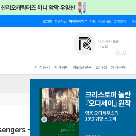
로그인
회원가입
마이페이지
카트
주문/배송
고객센터
Gl
미리듣기
예약음반
Vinyl전문관
스타샵
해외구매
sengers - Strasbourg 82 (180g 2LP)