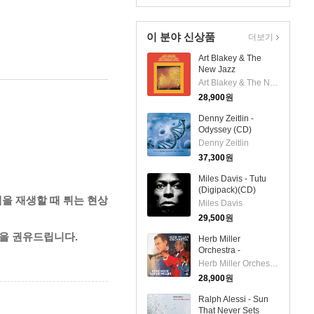
이 분야 신상품
더보기
Art Blakey & The
New Jazz
Messengers -
Art Blakey & The New Jazz Messengers
Buttercorn Lady (CD-
28,900
원
R)
Denny Zeitlin -
Odyssey (CD)
Denny Zeitlin
37,300
원
Miles Davis - Tutu
(Digipack)(CD)
랙을 재생할 때 튀는 현상
Miles Davis
29,500
원
것을 권유드립니다.
Herb Miller
Orchestra -
Remember Glenn
Herb Miller Orchestra
Miller (CD-R)
28,900
원
Ralph Alessi - Sun
That Never Sets