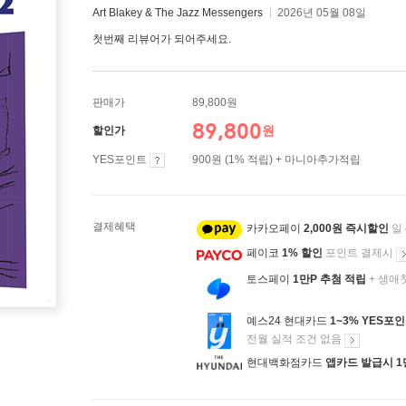
Art Blakey & The Jazz Messengers
2026년 05월 08일
첫번째 리뷰어가 되어주세요.
판매가
89,800원
89,800
원
할인가
YES포인트
900원 (1% 적립) + 마니아추가적립
결제혜택
카카오페이
2,000원 즉시할인
일
페이코
1% 할인
포인트 결제시
토스페이
1만P 추첨 적립
+ 생애
예스24 현대카드
1~3% YES포
전월 실적 조건 없음
현대백화점카드
앱카드 발급시 1