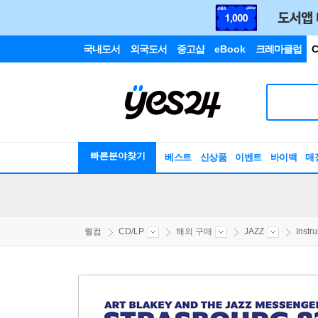
국내도서
외국도서
중고샵
eBook
크레마클럽
C
빠른분야찾기
베스트
신상품
이벤트
바이백
매
웰컴
CD/LP
해외 구매
JAZZ
Instr