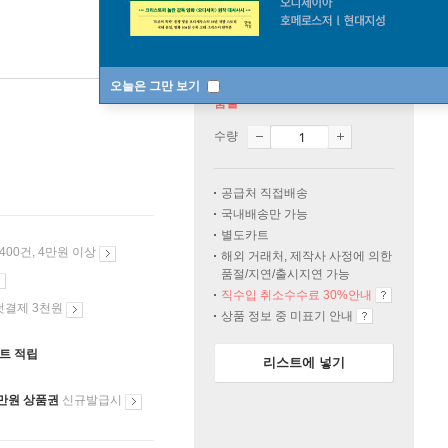
오늘은 그만 보기
품절
수량
공급처 직접배송
국내배송만 가능
별도카트
 400건, 4만원 이상
해외 거래처, 제작사 사정에 의한
품절/지연/출시지연 가능
직수입 취소수수료 30%안내
첫결제 3천원
상품 정보 중 미표기 안내
인트 적립
리스트에 넣기
만원 상품권
신규발급시