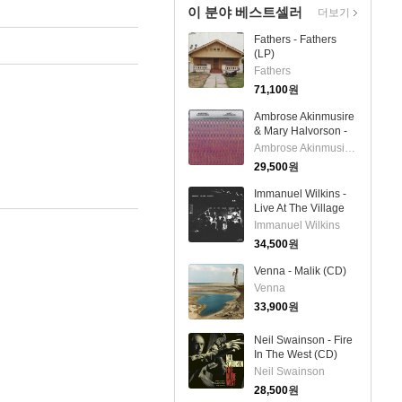
이 분야 베스트셀러
더보기
Fathers - Fathers
(LP)
Fathers
71,100
원
Ambrose Akinmusire
& Mary Halvorson -
Slo-Mo Neon
Ambrose Akinmusire & Mary Halvorson
Luminate Hoverings
29,500
원
(Digipack)(CD)
Immanuel Wilkins -
Live At The Village
Vanguard Vol.
Immanuel Wilkins
1(Digipack) (CD)
34,500
원
Venna - Malik (CD)
Venna
33,900
원
Neil Swainson - Fire
In The West (CD)
Neil Swainson
28,500
원