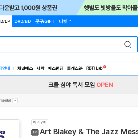
D/LP
DVD/BD
문구
/GIFT
티켓
독서유형검사
RBTI Lab
장안내
채널예스
사락
예스펀딩
클래스24
독서유형검사
크클 심야 독서 모임
OPEN
umental
해외구매
Art Blakey & The Jazz Mes
LP