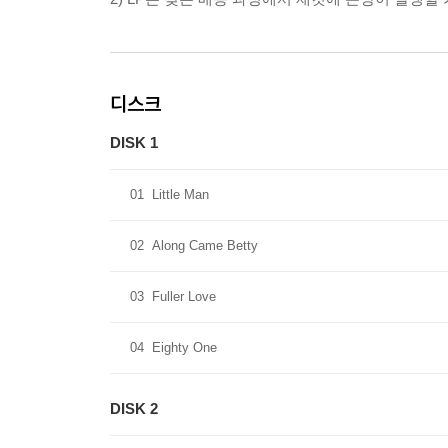
디스크
DISK 1
01
Little Man
02
Along Came Betty
03
Fuller Love
04
Eighty One
DISK 2