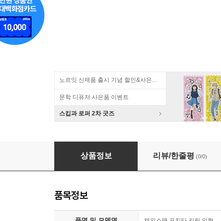
노르잇 신제품 출시 기념 할인&사은품 증정!
문학 디퓨저 사은품 이벤트
스킵과 로퍼 2차 굿즈
[공식정품] 체인소맨 포치타 키링 인형 - 8cm
상품정보
리뷰/한줄평
(0/0)
품목정보
품명 및 모델명
체인소맨 포치타 키링 인형