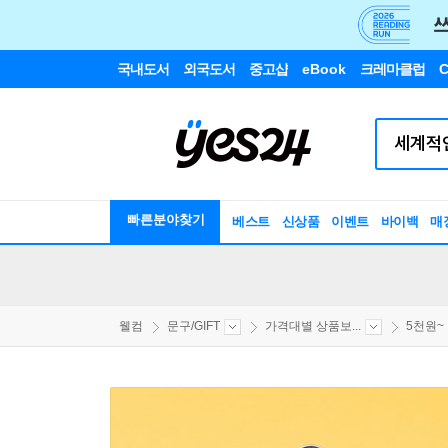
국내도서
외국도서
중고샵
eBook
크레마클럽
C
빠른분야찾기
베스트
신상품
이벤트
바이백
매
웰컴
문구/GIFT
가격대별 상품보...
5천원~