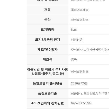
재질
폴리에스테르
색상
상세설명참조
크기/중량
8cm
크기?체중의 한계
해당없음
제조자/수입자
주식회사 드림씨앤씨/주식회
제조국
중국
취급방법 및 취급시 주의사항
상세설명참조
안전표시(주의,경고 등)
동일모델의 출시년월
2026년/05월
품질보증기준
상품을 받으신 날로부터 7일 
A/S 책임자와 전화번호
070-4827-5464