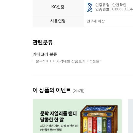
인증유형 : 안전확인
KC인증
인증번호 :
CB063R114
사용연령
만 3세 이상
관련분류
카테고리 분류
문구/GIFT
가격대별 상품보기
5천원~
이 상품의 이벤트
(25개)