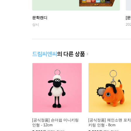
문학캔디
[문
상시
20
드림씨앤씨
의 다른 상품
[공식정품] 숀더쉽 미니키링
[공식정품] 체인소맨 포
인형 - 12cm
키링 인형 - 8cm