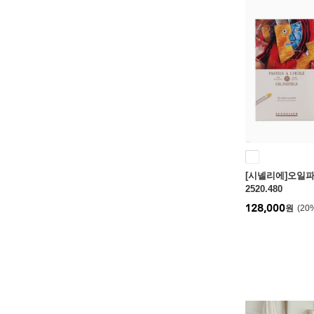
[시넬리에]오일파
2520.480
128,000
원
20