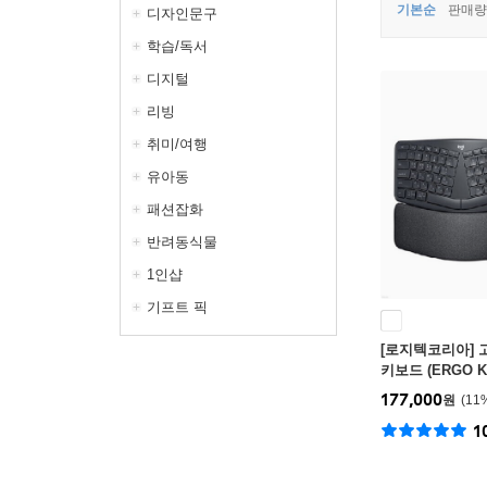
기본순
판매량
디자인문구
학습/독서
디지털
리빙
취미/여행
유아동
패션잡화
반려동식물
1인샵
기프트 픽
[로지텍코리아] 
키보드 (ERGO 
파잉
177,000
원
11
1