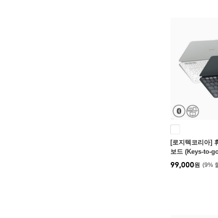
[로지텍코리아] 
보드 (Keys-to-go 
99,000
원
9
%