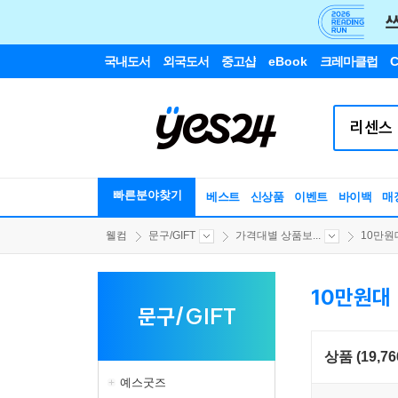
국내도서
외국도서
중고샵
eBook
크레마클럽
C
빠른분야찾기
베스트
신상품
이벤트
바이백
매
웰컴
문구/GIFT
가격대별 상품보...
10만원
10만원대
문구/GIFT
상품 (19,76
예스굿즈