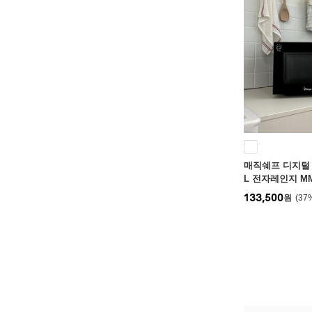
매직쉐프 디지털 
L 전자레인지 MM
133,500
원
37