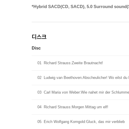
*Hybrid SACD(CD, SACD), 5.0 Surround sound(
디스크
Disc
01
Richard Strauss:Zweite Brautnacht!
02
Ludwig van Beethoven:Abscheulicher! Wo eilst du 
03
Carl Maria von Weber:Wie nahet mir der Schlummer
04
Richard Strauss:Morgen Mittag um elf!
05
Erich Wolfgang Korngold:Gluck, das mir verblieb