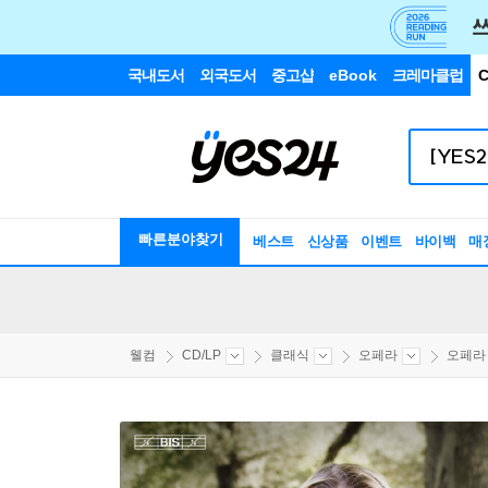
국내도서
외국도서
중고샵
eBook
크레마클럽
C
빠른분야찾기
베스트
신상품
이벤트
바이백
매
웰컴
CD/LP
클래식
오페라
오페라 