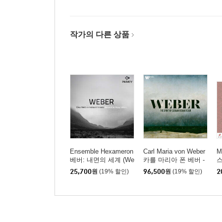
작가의 다른 상품
Ensemble Hexameron
Carl Maria von Weber
M
베버: 내면의 세계 (We
카를 마리아 폰 베버 -
스
ber: Eine Welt in Meine
독일 로맨티시즘의 영
(
25,700
원
(19% 할인)
96,500
원
(19% 할인)
2
m Innern)
혼 (The Spirit of Germa
C
n Romanticism) [박스
세트]