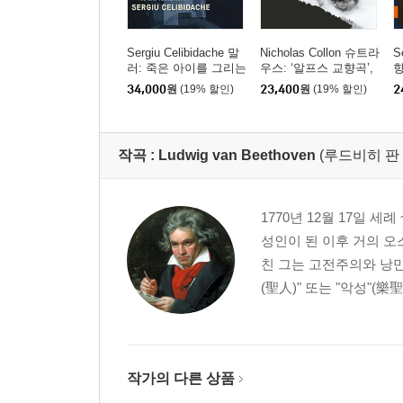
Sergiu Celibidache 말
Nicholas Collon 슈트라
S
러: 죽은 아이를 그리는
우스: ‘알프스 교향곡’,
향
노래 / R. 슈트라우스:
‘네 개의 가곡’ Op.27 (S
영
34,000
원
(19% 할인)
23,400
원
(19% 할인)
2
죽음과 변용 (Mahler: K
trauss: Eine Alpensinfo
n
indertotenlieder, R. Str
nie, Vier Lieder Op.27)
a
auss: Death and Trans
figuration) [UHQCD]
작곡 :
Ludwig van Beethoven
(루드비히 판
1770년 12월 17일 세
성인이 된 이후 거의 오
친 그는 고전주의와 낭만
(聖人)" 또는 "악성"(樂
작가의 다른 상품