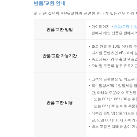
반품/교환 안내
※ 상품 설명에 반품/교환과 관련한 안내가 있는경우 아래 
마이페이지 >
반품/교환 신청
반품/교환 방법
판매자 배송 상품은 판매자와
출고 완료 후 10일 이내의 
디지털 콘텐츠인 eBook의 
반품/교환 가능기간
중고상품의 경우 출고 완료일
모바일 쿠폰의 경우 유효기간(
고객의 단순변심 및 착오구
직수입양서/직수입일서중 일
단, 아래의 주문/취소 조건인
오늘 00시 ~ 06시 30분 
반품/교환 비용
오늘 06시 30분 이후 주문
직수입 음반/영상물/기프트 
단, 당일 00시~13시 사이
박스 포장은 택배 배송이 가