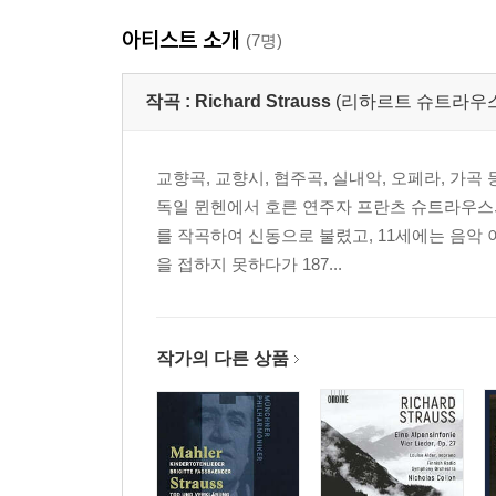
아티스트 소개
(7명)
작곡 :
Richard Strauss
(리하르트 슈트라우스
교향곡, 교향시, 협주곡, 실내악, 오페라, 가
독일 뮌헨에서 호른 연주자 프란츠 슈트라우스
를 작곡하여 신동으로 불렸고, 11세에는 음악
을 접하지 못하다가 187...
작가의 다른 상품