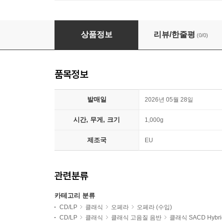
Malin Bystrom (말린 뷔스트룀) - 독일 오페라 명장면
상품정보
리뷰/한줄평
(0/0)
품목정보
발매일
2026년 05월 28일
시간, 무게, 크기
1,000g
제조국
EU
관련분류
카테고리 분류
CD/LP
클래식
오페라
오페라 (수입)
CD/LP
클래식
클래식 고음질 음반
클래식 SACD Hybri