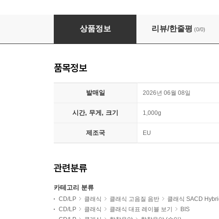
Nils Schweckendiek 나는 강이다 (I Am A River
상품정보
리뷰/한줄평
(0/0)
품목정보
발매일
2026년 06월 08일
시간, 무게, 크기
1,000g
제조국
EU
관련분류
카테고리 분류
CD/LP
클래식
클래식 고음질 음반
클래식 SACD Hybri
CD/LP
클래식
클래식 대표 레이블 보기
BIS