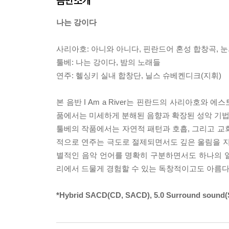
음반소개
나는 강이다
사리아호: 아니와 아니다, 핀란드어 혼성 합창곡, 눈
툴베: 나는 강이다, 밤의 노래들
연주: 헬싱키 실내 합창단, 닐스 슈베켄디크(지휘)
본 음반 I Am a River는 핀란드의 사리아호와
품에서는 미세하게 분해된 음향과 확장된 성악 기법
툴베의 작품에서는 자연적 패턴과 호흡, 그리고 교
적으로 연주는 극도로 절제되면서도 깊은 울림을 지
별적인 음악 언어를 명확히 구분하면서도 하나의 
리에서 드물게 경험할 수 있는 독창적이고도 아름다
*Hybrid SACD(CD, SACD), 5.0 Surround sound(