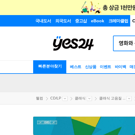
국내도서
외국도서
중고샵
eBook
크레마클럽
C
빠른분야찾기
베스트
신상품
이벤트
바이백
매
웰컴
CD/LP
클래식
클래식 고음질 ...