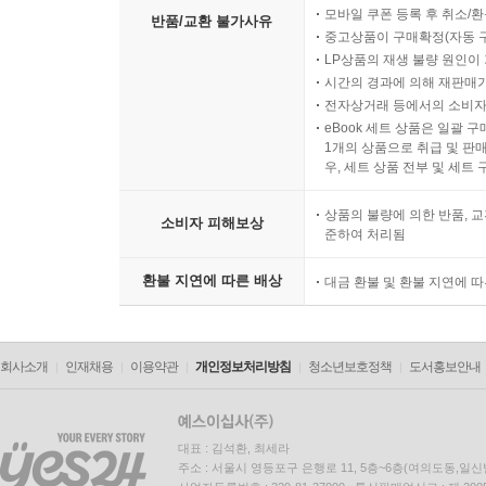
모바일 쿠폰 등록 후 취소/환
반품/교환 불가사유
중고상품이 구매확정(자동 
LP상품의 재생 불량 원인이 기
시간의 경과에 의해 재판매가
전자상거래 등에서의 소비자
eBook 세트 상품은 일괄 
1개의 상품으로 취급 및 판매
우, 세트 상품 전부 및 세트
상품의 불량에 의한 반품, 교
소비자 피해보상
준하여 처리됨
환불 지연에 따른 배상
대금 환불 및 환불 지연에 
회사소개
인재채용
이용약관
개인정보처리방침
청소년보호정책
도서홍보안내
대표 : 김석환, 최세라
주소 : 서울시 영등포구 은행로 11, 5층~6층(여의도동,일신