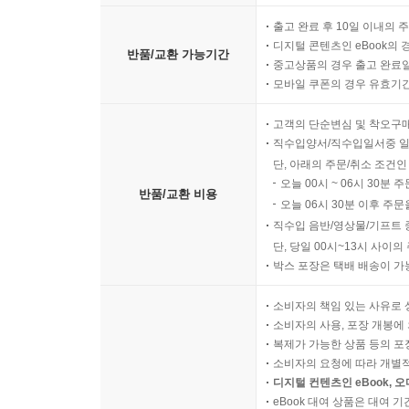
출고 완료 후 10일 이내의 
디지털 콘텐츠인 eBook의 
반품/교환 가능기간
중고상품의 경우 출고 완료일
모바일 쿠폰의 경우 유효기간(
고객의 단순변심 및 착오구
직수입양서/직수입일서중 일
단, 아래의 주문/취소 조건인
오늘 00시 ~ 06시 30분 
반품/교환 비용
오늘 06시 30분 이후 주문
직수입 음반/영상물/기프트 
단, 당일 00시~13시 사이
박스 포장은 택배 배송이 가
소비자의 책임 있는 사유로 
소비자의 사용, 포장 개봉에 
복제가 가능한 상품 등의 포장을 
소비자의 요청에 따라 개별
디지털 컨텐츠인 eBook, 
eBook 대여 상품은 대여 기