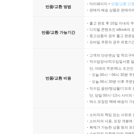
마이페이지 >
반품/교환 신청
반품/교환 방법
판매자 배송 상품은 판매자와
출고 완료 후 10일 이내의 
디지털 콘텐츠인 eBook의 
반품/교환 가능기간
중고상품의 경우 출고 완료일
모바일 쿠폰의 경우 유효기간(
고객의 단순변심 및 착오구
직수입양서/직수입일서중 일
단, 아래의 주문/취소 조건인
오늘 00시 ~ 06시 30분 
반품/교환 비용
오늘 06시 30분 이후 주문
직수입 음반/영상물/기프트 
단, 당일 00시~13시 사이
박스 포장은 택배 배송이 가
소비자의 책임 있는 사유로 
소비자의 사용, 포장 개봉에 
복제가 가능한 상품 등의 포장을 
소비자의 요청에 따라 개별