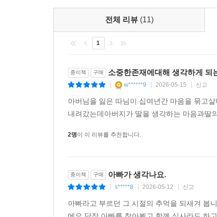
전체 리뷰
(11)
1
소중한존재에대해 생각하게 되는
종이책
구매
w******9
2026-05-15
신고
|
|
|
아버님을 잃은 따님이 십여년간 마음을 묶고살
내려갔는데아버지가 딸을 생각하는 마음과딸의
2명
이 이 리뷰를 추천합니다.
아빠가 생각나요.
종이책
구매
s*****8
2026-05-12
신고
|
|
|
아빠라고 부르던 그 시절의 추억을 되새겨 봅
에요.당장 아빠를 찾아뵙고 함께 식사라도 하고