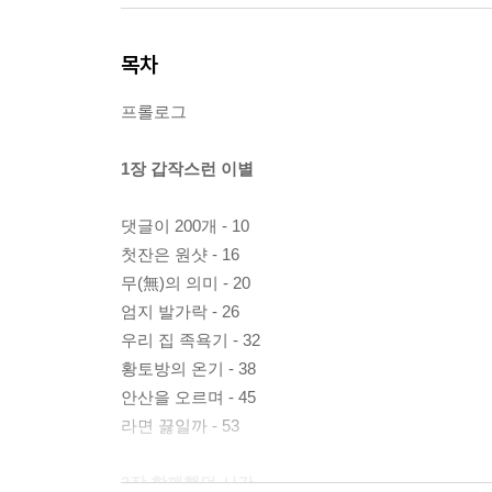
목차
프롤로그
1장 갑작스런 이별
댓글이 200개 - 10
첫잔은 원샷 - 16
무(無)의 의미 - 20
엄지 발가락 - 26
우리 집 족욕기 - 32
황토방의 온기 - 38
안산을 오르며 - 45
라면 끓일까 - 53
2장 함께했던 시간