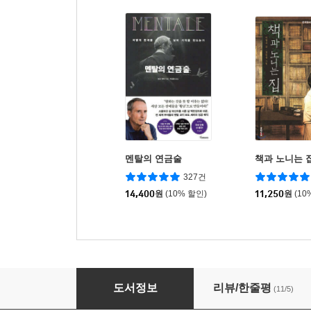
멘탈의 연금술
책과 노니는 
327건
14,400
원
(10% 할인)
11,250
원
(10
나의 아빠 광호에게
도서정보
리뷰/한줄평
(11/5)