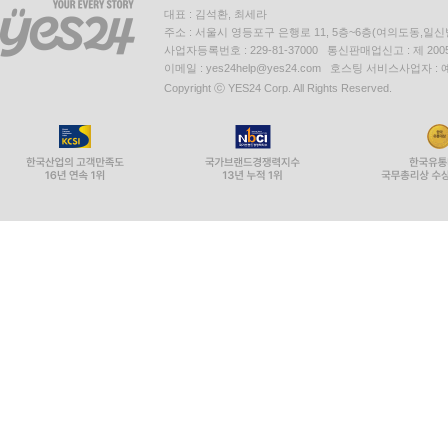
대표 : 김석환, 최세라
주소 : 서울시 영등포구 은행로 11, 5층~6층(여의도동,일신
사업자등록번호 : 229-81-37000 통신판매업신고 : 제 200
이메일 : yes24help@yes24.com 호스팅 서비스사업자 :
Copyright ⓒ YES24 Corp. All Rights Reserved.