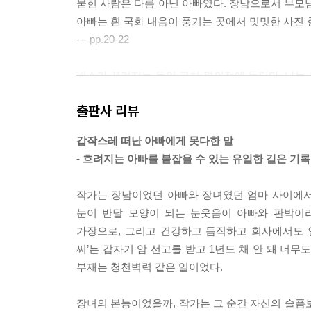
묻힌 사람은 다름 아닌 아빠였다. 장남으로서 부모님
아빠는 흰 국화 내음이 풍기는 곳에서 밋밋한 사진 
--- pp.20-22
빈소가 꾸려지는 동안 근처 편의점에 들렀다. 나는 
래 망설였다. 재촉하기엔 어쩐지 미안해서 점원에게
출판사 리뷰
멍하니 쳐다봤다. 적막을 뚫고 엄마가 피식 웃음을 
“아빠가 그래도 라면은 먹고 갔네.”
갑작스레 떠난 아빠에게 못다한 말
놀란 내 표정을 보고 엄마는 말을 이어 나갔다. 아
- 흐려지는 아빠를 붙잡을 수 있는 유일한 길은 기
단호하게 말하는 엄마를 붙잡고, 딱 한 입만 먹겠
뜨거운 물을 부었는데, 퀭한 얼굴로 신이 나서 히죽
작가는 장남이었던 아빠와 장녀였던 엄마 사이에서
식이나 마음껏 먹으라고 할 걸 그랬다고, 그래도 컵
눈이 반달 모양이 되는 눈웃음이 아빠와 판박이라
보았다. 직접 보지는 못했지만 또렷한 장면이었다.
가장으로, 그리고 건강하고 듬직하고 회사에서도 인
--- pp.57-58
씨’는 갑자기 암 선고를 받고 1년도 채 안 돼 너
부재는 청천벽력 같은 일이었다.
집으로 돌아가려고 자리에서 일어나니 발끝에 은행
은행 나무 밑을 지나가면서도 깨닫지 못했던 무늬였다
장녀의 본능이었을까, 작가는 그 순간 자신의 슬픔
의 사랑으로 자라나고 있다는 걸.