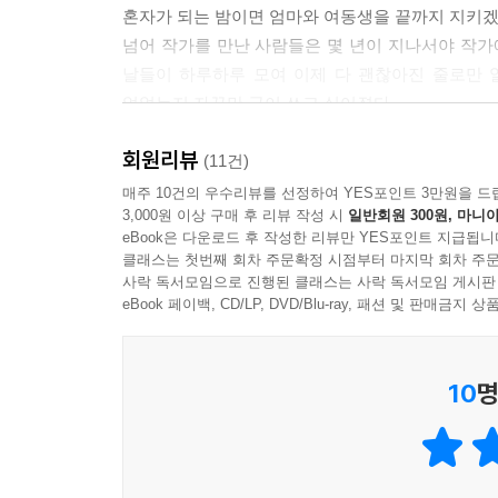
혼자가 되는 밤이면 엄마와 여동생을 끝까지 지키겠노
--- p.119
넘어 작가를 만난 사람들은 몇 년이 지나서야 작가
날들이 하루하루 모여 이제 다 괜찮아진 줄로만 
“누군가를 돕는 건 내가 해야 할 일이야.”
없었는지 자꾸만 글이 쓰고 싶어졌다.
언제나 호빵맨은 말한다. 만화 속 어떤 캐릭터는 그
인을 도우면 자기 마음까지 따뜻해진다고 대답한다.
회원리뷰
작가가 처음으로 쓴 글은, 아빠를 여전히 그리워하는
(11건)
석양빛이 들어찬 하늘을 바라보고 흐뭇하게 미소 
소설을 읽고 작가의 엄마는 눈물을 흘리면서도 누구
매주 10건의 우수리뷰를 선정하여 YES포인트 3만원을 드
를 보며 참 기뻤다고, 그렇게 말해 주는 것 같았다.
3,000원 이상 구매 후 리뷰 작성 시
일반회원 300원, 마니아
보니 세 장이 열 장이 되고, 열 장이 스무 꼭지가 
eBook은 다운로드 후 작성한 리뷰만 YES포인트 지급됩니
글을 쓰며 선명해졌고, 인간의 몸에서 눈물이 이렇게
--- pp.148-149
클래스는 첫번째 회차 주문확정 시점부터 마지막 회차 주문
멈췄다.
사락 독서모임으로 진행된 클래스는 사락 독서모임 게시판
eBook 페이백, CD/LP, DVD/Blu-ray, 패션 및 판매금
그러는 동안 누가 소문을 냈는지, 작가가 ‘광호 씨’
심지어 ‘광호 씨’를 모르는 작가 남편의 친구들
10
명
손꼽아 기다리는 일이 일어났다.
이 책은 아빠를 먼저 떠나보낸 모든 딸들에게 보
것이 아니라 있는 그대로 받아들이고 표현하는 것임