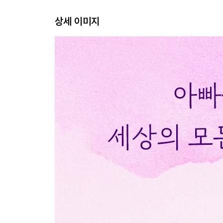
상세 이미지
내 여자라니까 - 61
네모난 칠판 - 66
그리운 빨간색 - 71
비밀번호 1004 - 76
신발 한 켤레 - 82
천만 원과 백만 원 - 88
큰형의 본모습 - 93
다림질하는 남자 - 102
교양 있는 삶 - 107
3장 못다한 말
가을이 저문 자리에 - 114
소고기 한 상자 - 120
아빠의 빵모자 - 128
5월로부터 해방 - 133