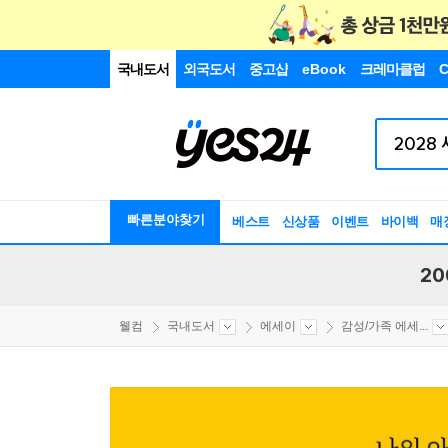
국내도서
외국도서
중고샵
eBook
크레마클럽
C
빠른분야찾기
베스트
신상품
이벤트
바이백
매
20
웰컴
국내도서
에세이
감성/가족 에세...