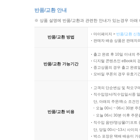
반품/교환 안내
※ 상품 설명에 반품/교환과 관련한 안내가 있는경우 아래 
마이페이지 >
반품/교환 신청
반품/교환 방법
판매자 배송 상품은 판매자와
출고 완료 후 10일 이내의 
디지털 콘텐츠인 eBook의 
반품/교환 가능기간
중고상품의 경우 출고 완료일
모바일 쿠폰의 경우 유효기간(
고객의 단순변심 및 착오구
직수입양서/직수입일서중 일
단, 아래의 주문/취소 조건인
오늘 00시 ~ 06시 30분 
반품/교환 비용
오늘 06시 30분 이후 주문
직수입 음반/영상물/기프트 
단, 당일 00시~13시 사이
박스 포장은 택배 배송이 가