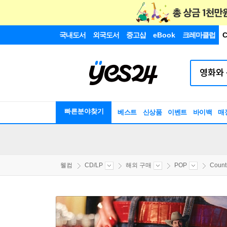
국내도서
외국도서
중고샵
eBook
크레마클럽
C
빠른분야찾기
베스트
신상품
이벤트
바이백
매
웰컴
CD/LP
해외 구매
POP
Count