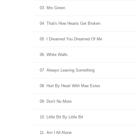
03
Mrs Green
04
That's How Hearts Get Broken
05
I Dreamed You Dreamed Of Me
06
White Walls
07
Always Leaving Something
08
Hurt By Heart With Mae Estes
09
Don't No More
10
Little Bit By Little Bit
11
Am I All Alone