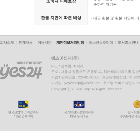
소비자 피해보상
준하여 처리됨
환불 지연에 따른 배상
대금 환불 및 환불 지연에 
회사소개
인재채용
이용약관
개인정보처리방침
청소년보호정책
도서홍보안내
대표 : 김석환, 최세라
주소 : 서울시 영등포구 은행로 11, 5층~6층(여의도동,일신
사업자등록번호 : 229-81-37000 통신판매업신고 : 제 200
이메일 : yes24help@yes24.com 호스팅 서비스사업자 :
Copyright ⓒ YES24 Corp. All Rights Reserved.