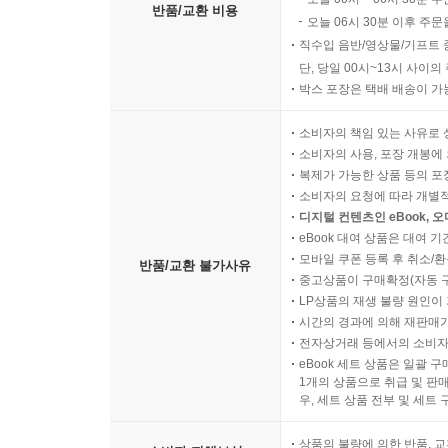
반품/교환 비용
오늘 06시 30분 이후 주문
직수입 음반/영상물/기프트 
단, 당일 00시~13시 사이
박스 포장은 택배 배송이 가
소비자의 책임 있는 사유로 
소비자의 사용, 포장 개봉에 
복제가 가능한 상품 등의 포장을 
소비자의 요청에 따라 개별
디지털 컨텐츠인 eBook, 
eBook 대여 상품은 대여 기
모바일 쿠폰 등록 후 취소/환
반품/교환 불가사유
중고상품이 구매확정(자동 
LP상품의 재생 불량 원인이 기
시간의 경과에 의해 재판매가
전자상거래 등에서의 소비자
eBook 세트 상품은 일괄 
1개의 상품으로 취급 및 판매
우, 세트 상품 전부 및 세트
상품의 불량에 의한 반품, 교