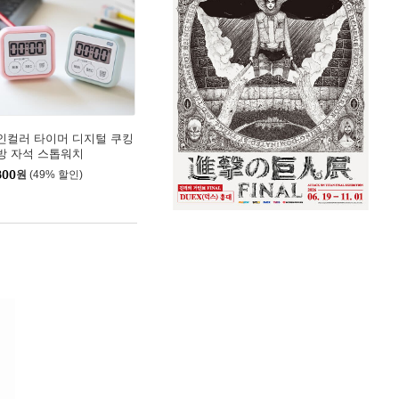
인컬러 타이머 디지털 쿠킹
방 자석 스톱워치
800
원
(49% 할인)