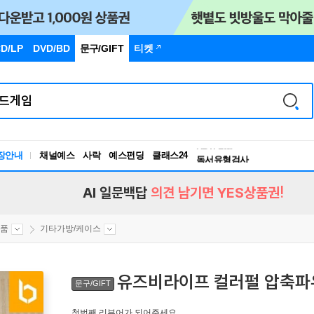
D/LP
DVD/BD
문구
/GIFT
티켓
장안내
채널예스
사락
예스펀딩
클래스24
독서유형검사
RBTI Lab
독서유형검사
AI 일문백답
의견 남기면 YES상품권!
소품
기타가방/케이스
유즈비라이프 컬러펄 압축파
문구/GIFT
첫번째 리뷰어가 되어주세요.