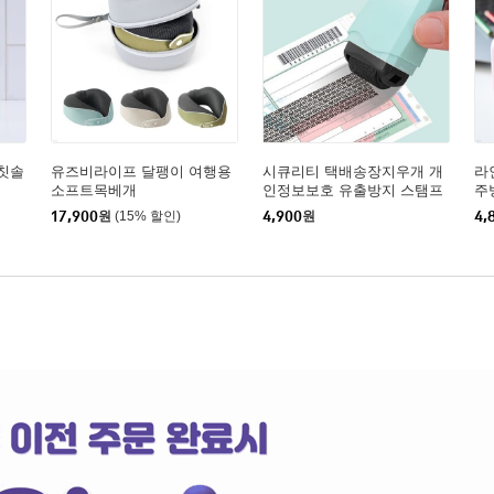
칫솔
유즈비라이프 달팽이 여행용
시큐리티 택배송장지우개 개
라
소프트목베개
인정보보호 유출방지 스탬프
주
청구서 영수증 우편물 문서
17,900
원
(15% 할인)
4,900
원
4,
보안 롤러