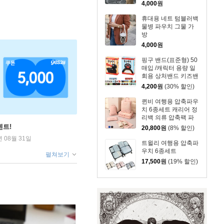
4,000
원
휴대용 네트 텀블러백
물병 파우치 그물 가
방
4,000
원
핑구 밴드(표준형) 50
매입 /캐릭터 용량 일
회용 상처밴드 키즈밴
드
4,200
원
(30% 할인)
퀸비 여행용 압축파우
치 6종세트 캐리어 정
리백 의류 압축팩 파
우치 옷정리 수납백
벤트!
20,800
원
(8% 할인)
년 08월 31일
트윌리 여행용 압축파
우치 6종세트
펼쳐보기
17,500
원
(19% 할인)