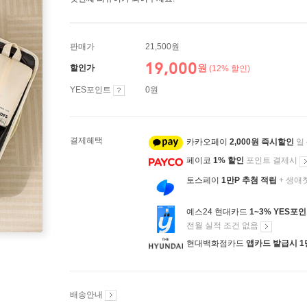
판매가
21,500원
19,000
원
할인가
(12% 할인)
YES포인트
0원
결제혜택
카카오페이
2,000원 즉시할인
일
페이코
1% 할인
포인트 결제시
토스페이
1만P 추첨 적립
+ 생애
예스24 현대카드
1~3% YES포
전월 실적 조건 없음
현대백화점카드
앱카드 발급시 1
배송안내