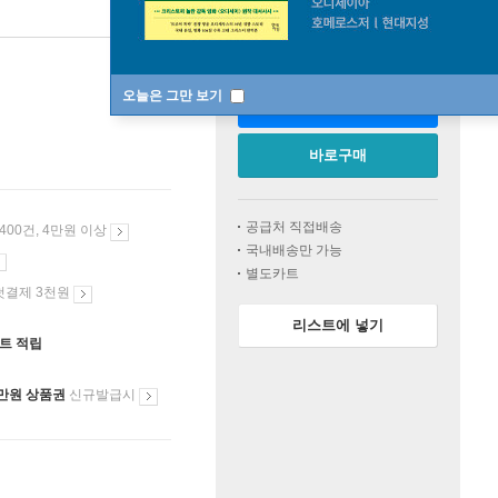
판매중
오늘은 그만 보기
카트에 넣기
바로구매
공급처 직접배송
 400건, 4만원 이상
국내배송만 가능
별도카트
첫결제 3천원
리스트에 넣기
인트 적립
만원 상품권
신규발급시