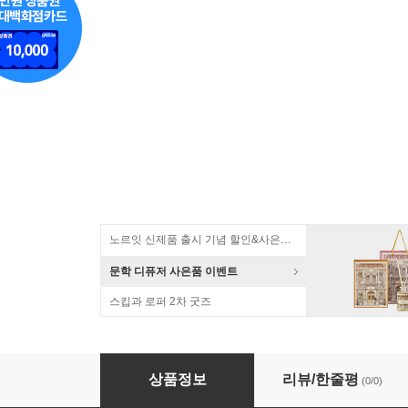
노르잇 신제품 출시 기념 할인&사은품 증정!
문학 디퓨저 사은품 이벤트
스킵과 로퍼 2차 굿즈
유즈비라이프 컬러펄 압축파우치 7종세트
상품정보
리뷰/한줄평
(0/0)