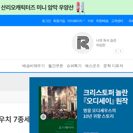
로그인
회원가입
마이페이지
카트
주문/배송
고객센터
Gl
배송비채우기
월간쿠폰
슈퍼특가
예스굿즈
문학 디퓨저
우치 7종세트