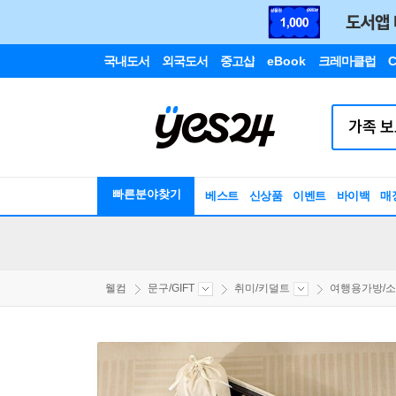
국내도서
외국도서
중고샵
eBook
크레마클럽
C
빠른분야찾기
베스트
신상품
이벤트
바이백
매
웰컴
문구/GIFT
취미/키덜트
여행용가방/