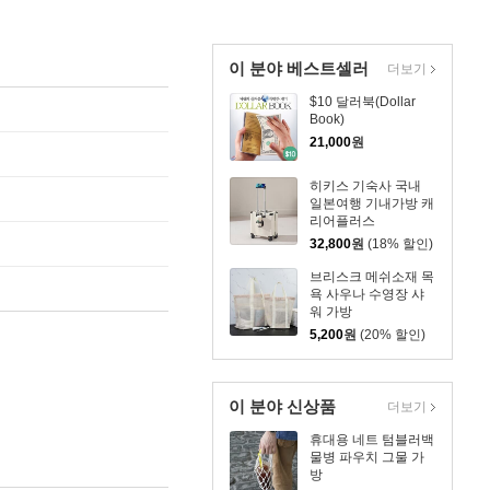
이 분야 베스트셀러
더보기
$10 달러북(Dollar
Book)
21,000
원
히키스 기숙사 국내
일본여행 기내가방 캐
리어플러스
32,800
원
(18% 할인)
브리스크 메쉬소재 목
욕 사우나 수영장 샤
워 가방
5,200
원
(20% 할인)
이 분야 신상품
더보기
휴대용 네트 텀블러백
물병 파우치 그물 가
방