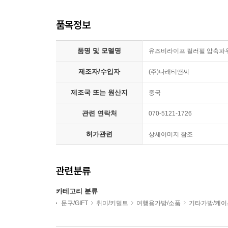
품목정보
품명 및 모델명
유즈비라이프 컬러펄 압축파
제조자/수입자
(주)나래티앤씨
제조국 또는 원산지
중국
관련 연락처
070-5121-1726
허가관련
상세이미지 참조
관련분류
카테고리 분류
문구/GIFT
취미/키덜트
여행용가방/소품
기타가방/케이