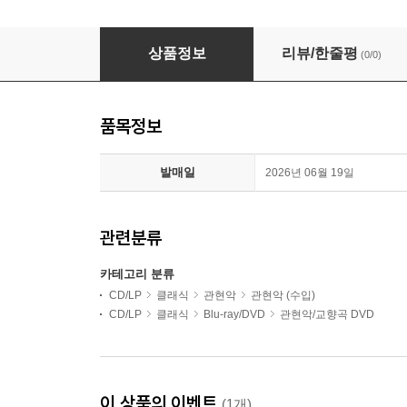
Andre Rieu (앙드레 류) - Romantic Moments II
상품정보
리뷰/한줄평
(0/0)
품목정보
발매일
2026년 06월 19일
관련분류
카테고리 분류
CD/LP
클래식
관현악
관현악 (수입)
CD/LP
클래식
Blu-ray/DVD
관현악/교향곡 DVD
이 상품의 이벤트
(1개)