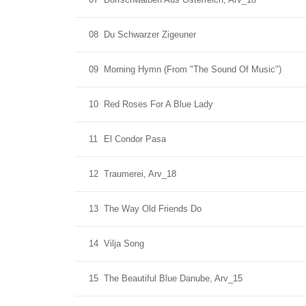
08
Du Schwarzer Zigeuner
09
Morning Hymn (From "The Sound Of Music")
10
Red Roses For A Blue Lady
11
El Condor Pasa
12
Traumerei, Arv_18
13
The Way Old Friends Do
14
Vilja Song
15
The Beautiful Blue Danube, Arv_15