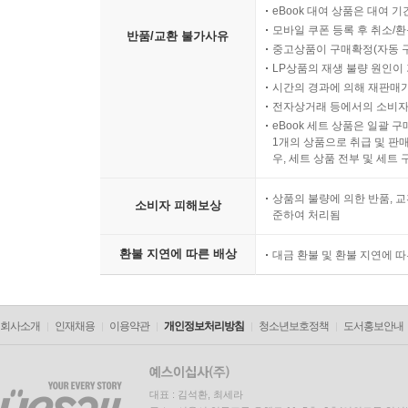
eBook 대여 상품은 대여 기
모바일 쿠폰 등록 후 취소/환
반품/교환 불가사유
중고상품이 구매확정(자동 
LP상품의 재생 불량 원인이 기
시간의 경과에 의해 재판매가
전자상거래 등에서의 소비자
eBook 세트 상품은 일괄 
1개의 상품으로 취급 및 판매
우, 세트 상품 전부 및 세트
상품의 불량에 의한 반품, 교
소비자 피해보상
준하여 처리됨
환불 지연에 따른 배상
대금 환불 및 환불 지연에 
회사소개
인재채용
이용약관
개인정보처리방침
청소년보호정책
도서홍보안내
대표 : 김석환, 최세라