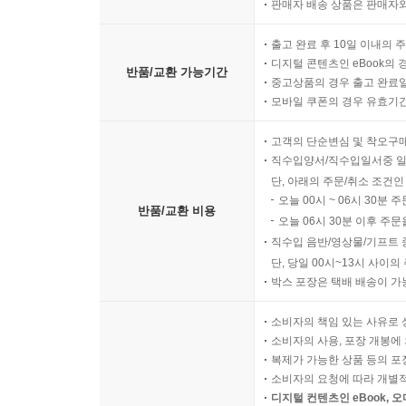
판매자 배송 상품은 판매자와
출고 완료 후 10일 이내의 
디지털 콘텐츠인 eBook의 
반품/교환 가능기간
중고상품의 경우 출고 완료일
모바일 쿠폰의 경우 유효기간(
고객의 단순변심 및 착오구
직수입양서/직수입일서중 일
단, 아래의 주문/취소 조건인
오늘 00시 ~ 06시 30분 
반품/교환 비용
오늘 06시 30분 이후 주문
직수입 음반/영상물/기프트 
단, 당일 00시~13시 사이
박스 포장은 택배 배송이 가
소비자의 책임 있는 사유로 
소비자의 사용, 포장 개봉에 
복제가 가능한 상품 등의 포장을 
소비자의 요청에 따라 개별
디지털 컨텐츠인 eBook, 