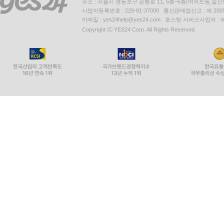
주소 : 서울시 영등포구 은행로 11, 5층~6층(여의도동,일신
사업자등록번호 : 229-81-37000 통신판매업신고 : 제 200
이메일 : yes24help@yes24.com 호스팅 서비스사업자 :
Copyright ⓒ YES24 Corp. All Rights Reserved.