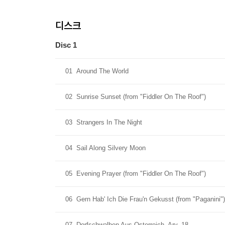
디스크
Disc 1
01
Around The World
02
Sunrise Sunset (from "Fiddler On The Roof")
03
Strangers In The Night
04
Sail Along Silvery Moon
05
Evening Prayer (from "Fiddler On The Roof")
06
Gern Hab' Ich Die Frau'n Gekusst (from "Paganini")
07
Dorfschwalben Aus Osterreich, Arv_18