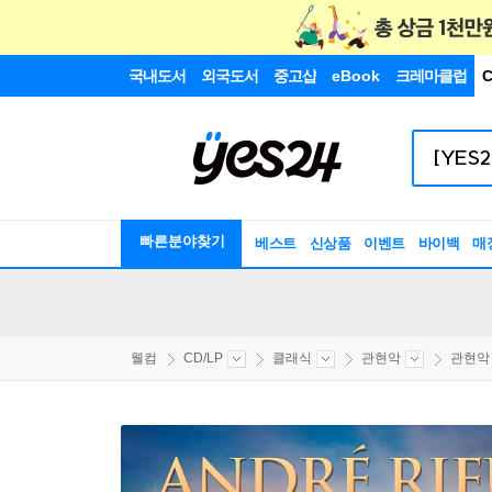
국내도서
외국도서
중고샵
eBook
크레마클럽
C
빠른분야찾기
베스트
신상품
이벤트
바이백
매
웰컴
CD/LP
클래식
관현악
관현악 