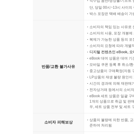
직수입 음반/영상물/기프트 
단, 당일 00시~13시 사이
박스 포장은 택배 배송이 가
소비자의 책임 있는 사유로 
소비자의 사용, 포장 개봉에 
복제가 가능한 상품 등의 포장을 
소비자의 요청에 따라 개별
디지털 컨텐츠인 eBook, 
eBook 대여 상품은 대여 기
모바일 쿠폰 등록 후 취소/환
반품/교환 불가사유
중고상품이 구매확정(자동 
LP상품의 재생 불량 원인이 기
시간의 경과에 의해 재판매가
전자상거래 등에서의 소비자
eBook 세트 상품은 일괄 
1개의 상품으로 취급 및 판매
우, 세트 상품 전부 및 세트
상품의 불량에 의한 반품, 교
소비자 피해보상
준하여 처리됨