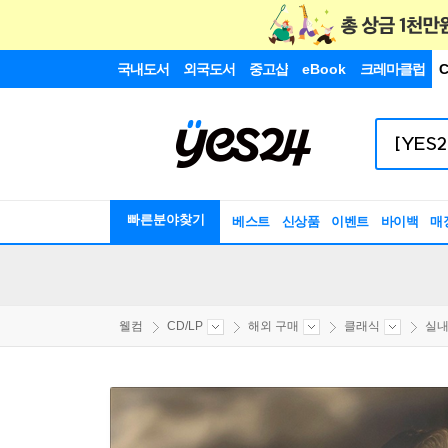
국내도서
외국도서
중고샵
eBook
크레마클럽
C
빠른분야찾기
베스트
신상품
이벤트
바이백
매
웰컴
CD/LP
해외 구매
클래식
실내