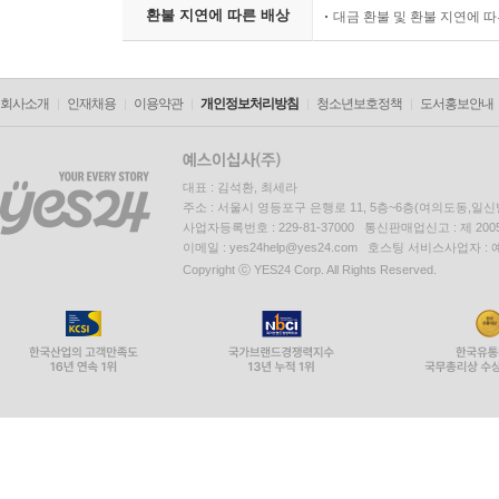
환불 지연에 따른 배상
대금 환불 및 환불 지연에 
회사소개
인재채용
이용약관
개인정보처리방침
청소년보호정책
도서홍보안내
대표 : 김석환, 최세라
주소 : 서울시 영등포구 은행로 11, 5층~6층(여의도동,일신
사업자등록번호 : 229-81-37000 통신판매업신고 : 제 200
이메일 : yes24help@yes24.com 호스팅 서비스사업자 :
Copyright ⓒ YES24 Corp. All Rights Reserved.