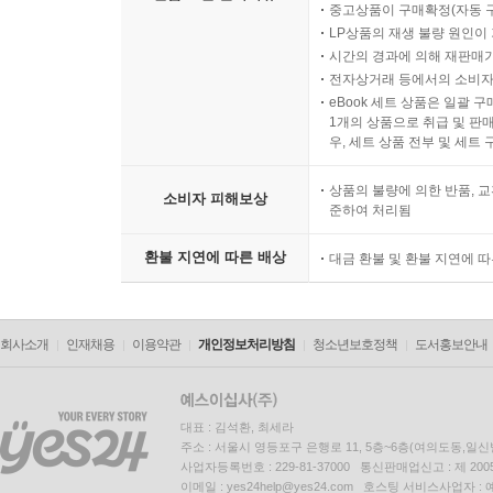
중고상품이 구매확정(자동 
LP상품의 재생 불량 원인이 기
시간의 경과에 의해 재판매가
전자상거래 등에서의 소비자
eBook 세트 상품은 일괄 
1개의 상품으로 취급 및 판매
우, 세트 상품 전부 및 세트
상품의 불량에 의한 반품, 교
소비자 피해보상
준하여 처리됨
환불 지연에 따른 배상
대금 환불 및 환불 지연에 
회사소개
인재채용
이용약관
개인정보처리방침
청소년보호정책
도서홍보안내
대표 : 김석환, 최세라
주소 : 서울시 영등포구 은행로 11, 5층~6층(여의도동,일신
사업자등록번호 : 229-81-37000 통신판매업신고 : 제 200
이메일 : yes24help@yes24.com 호스팅 서비스사업자 :