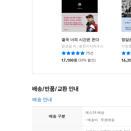
결국 너의 시간은 온다
정답
염경엽 저
웅진지식하우스
이정효
|
75건
17,100
원
(10% 할인)
16,2
배송/반품/교환 안내
배송 안내
예스24 배송
배송 구분
배송비 : 무료배송