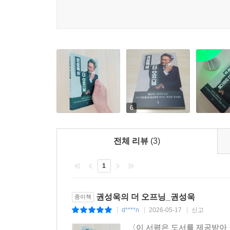
6
전체 리뷰
(3)
1
권성욱의 더 오프닝_권성욱
종이책
d****n
2026-05-17
신고
|
|
|
〈이 서평은 도서를 제공받아 