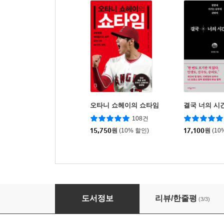
오타니 쇼헤이의 쇼타임
결국 너의 시
108건
15,750
원
(10% 할인)
17,100
원
(10
권성욱의 더 오프닝
도서정보
리뷰/한줄평
(3/3)