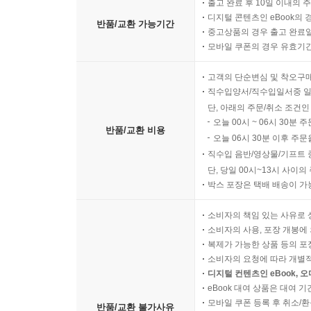
출고 완료 후 10일 이내의 
디지털 콘텐츠인 eBook의 
반품/교환 가능기간
중고상품의 경우 출고 완료일
모바일 쿠폰의 경우 유효기간(
고객의 단순변심 및 착오구
직수입양서/직수입일서중 일
단, 아래의 주문/취소 조건인
오늘 00시 ~ 06시 30분 
반품/교환 비용
오늘 06시 30분 이후 주문
직수입 음반/영상물/기프트 
단, 당일 00시~13시 사이
박스 포장은 택배 배송이 가
소비자의 책임 있는 사유로 
소비자의 사용, 포장 개봉에 
복제가 가능한 상품 등의 포장을 
소비자의 요청에 따라 개별
디지털 컨텐츠인 eBook, 
eBook 대여 상품은 대여 기
모바일 쿠폰 등록 후 취소/환
반품/교환 불가사유