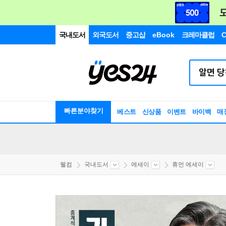
국내도서
외국도서
중고샵
eBook
크레마클럽
C
빠른분야찾기
베스트
신상품
이벤트
바이백
매
웰컴
국내도서
에세이
휴먼 에세이