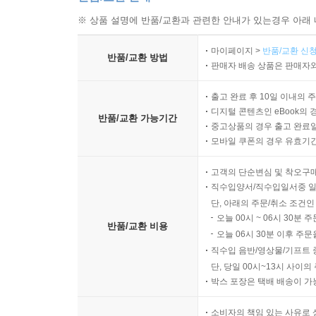
※ 상품 설명에 반품/교환과 관련한 안내가 있는경우 아래 
마이페이지 >
반품/교환 신청
반품/교환 방법
판매자 배송 상품은 판매자와
출고 완료 후 10일 이내의 
디지털 콘텐츠인 eBook의 
반품/교환 가능기간
중고상품의 경우 출고 완료일
모바일 쿠폰의 경우 유효기간(
고객의 단순변심 및 착오구
직수입양서/직수입일서중 일
단, 아래의 주문/취소 조건인
오늘 00시 ~ 06시 30분 
반품/교환 비용
오늘 06시 30분 이후 주문
직수입 음반/영상물/기프트 
단, 당일 00시~13시 사이
박스 포장은 택배 배송이 가
소비자의 책임 있는 사유로 