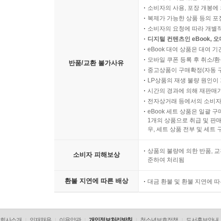
소비자의 사용, 포장 개봉에 
복제가 가능한 상품 등의 포장을 
소비자의 요청에 따라 개별
디지털 컨텐츠인 eBook, 
eBook 대여 상품은 대여 기
모바일 쿠폰 등록 후 취소/환
반품/교환 불가사유
중고상품이 구매확정(자동 
LP상품의 재생 불량 원인이 기
시간의 경과에 의해 재판매가
전자상거래 등에서의 소비자
eBook 세트 상품은 일괄 
1개의 상품으로 취급 및 판매
우, 세트 상품 전부 및 세트
상품의 불량에 의한 반품, 교
소비자 피해보상
준하여 처리됨
환불 지연에 따른 배상
대금 환불 및 환불 지연에 
회사소개
인재채용
이용약관
개인정보처리방침
청소년보호정책
도서홍보안내