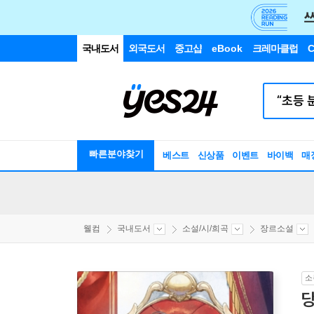
국내도서
외국도서
중고샵
eBook
크레마클럽
C
빠른분야찾기
베스트
신상품
이벤트
바이백
매
웰컴
국내도서
소설/시/희곡
장르소설
소
당