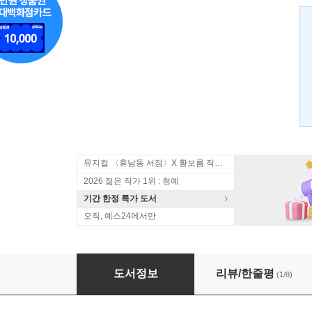
뮤지컬 〈휴남동 서점〉X 황보름 작가 북토크
2026 젊은 작가 1위 : 청예
기간 한정 특가 도서
오직, 예스24에서만
당신과 나의 어사일럼 1
도서정보
리뷰/한줄평
(1/8)