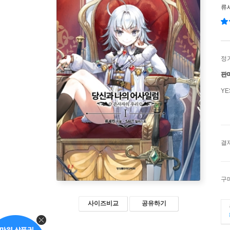
류
정
판
Y
결
구
사이즈비교
공유하기