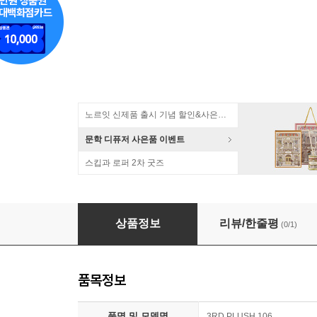
노르잇 신제품 출시 기념 할인&사은품 증정!
문학 디퓨저 사은품 이벤트
스킵과 로퍼 2차 굿즈
동계올림픽 미피 키링_하키(블루)
상품정보
리뷰/한줄평
(0/1)
품목정보
품명 및 모델명
3RD PLUSH 106