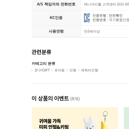
A/S 책임자와 전화번호
매니어리틀 고객센터 (031-603
인증유형 : 안전확인
KC인증
인증번호 :
국가통합인증(K
사용연령
만3세이상
관련분류
카테고리 분류
문구/GIFT
유아동
인형
캐릭터인형
이 상품의 이벤트
(8개)