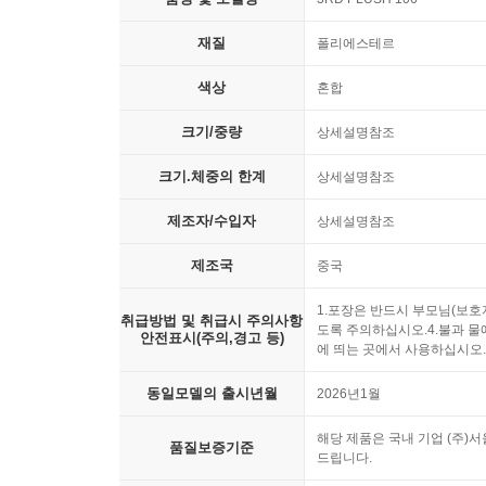
재질
폴리에스테르
색상
혼합
크기/중량
상세설명참조
크기.체중의 한계
상세설명참조
제조자/수입자
상세설명참조
제조국
중국
1.포장은 반드시 부모님(보호
취급방법 및 취급시 주의사항
도록 주의하십시오.4.불과 물
안전표시(주의,경고 등)
에 띄는 곳에서 사용하십시오.
동일모델의 출시년월
2026년1월
해당 제품은 국내 기업 (주)서
품질보증기준
드립니다.