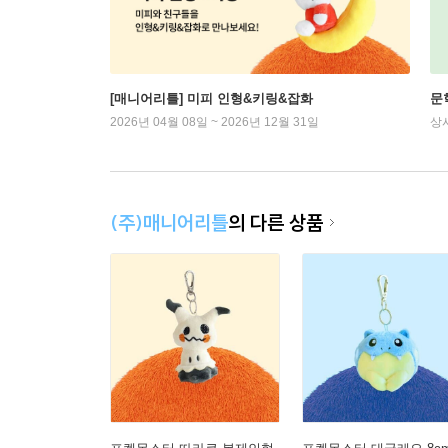
[매니어리틀] 미피 인형&키링&잡화
문
2026년 04월 08일 ~ 2026년 12월 31일
상
(주)매니어리틀
의 다른 상품