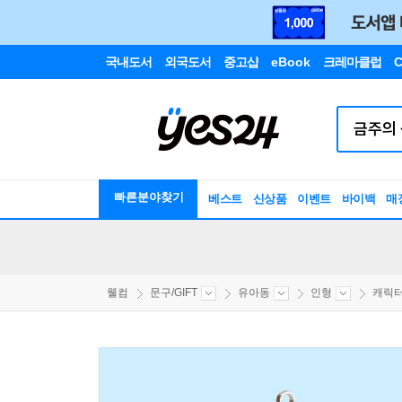
국내도서
외국도서
중고샵
eBook
크레마클럽
C
빠른분야찾기
베스트
신상품
이벤트
바이백
매
웰컴
문구/GIFT
유아동
인형
캐릭