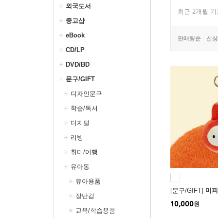
외국도서
최근 2개월 
중고샵
eBook
판매량순
신상
CD/LP
DVD/BD
문구/GIFT
디자인문구
학습/독서
디지털
리빙
취미/여행
유아동
유아용품
[문구/GIFT]
미피
장난감
10,000
원
교육/학습용품