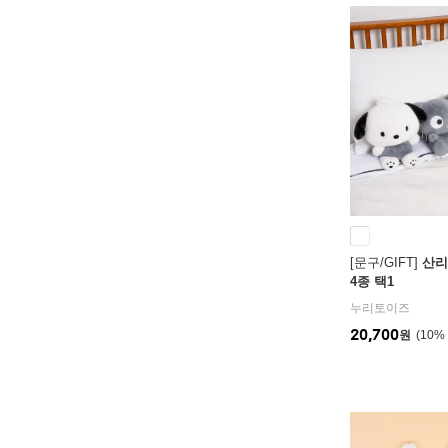
[문구/GIFT]
산리
4종 택1
누리토이즈
20,700
원
10
%