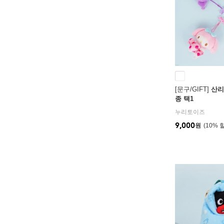
[문구/GIFT]
산리
종 택1
누리토이즈
9,000
원
10
%