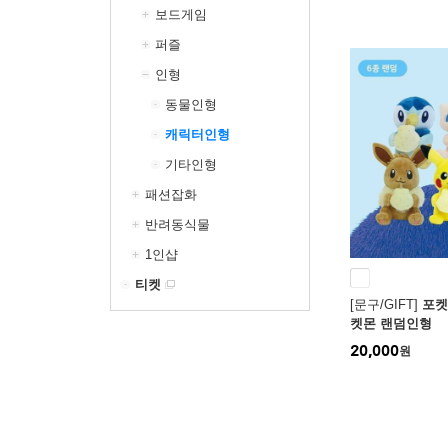
보드게임
퍼즐
인형
동물인형
캐릭터인형
기타인형
패션잡화
반려동식물
1인샵
티켓
[문구/GIFT]
포켓
켓몬 랜덤인형
20,000
원