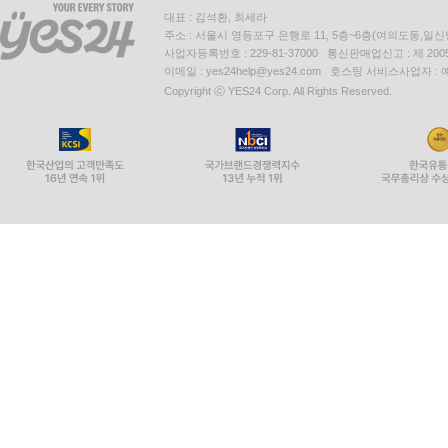
대표 : 김석환, 최세라
주소 : 서울시 영등포구 은행로 11, 5층~6층(여의도동,일신
사업자등록번호 : 229-81-37000 통신판매업신고 : 제 200
이메일 : yes24help@yes24.com 호스팅 서비스사업자 :
Copyright ⓒ YES24 Corp. All Rights Reserved.