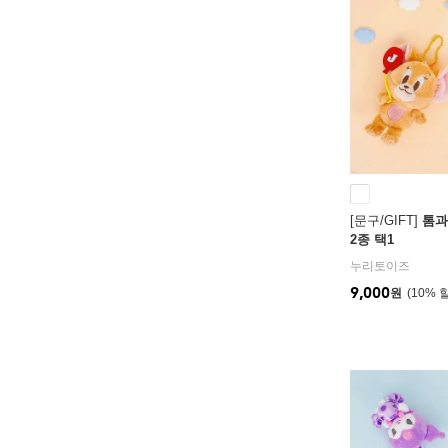
[문구/GIFT]
톰과
2종 택1
누리토이즈
9,000
원
10
%