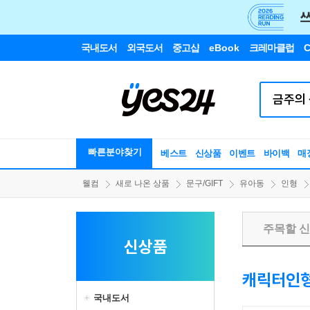
국내도서
외국도서
중고샵
eBook
크레마클럽
C
빠른분야찾기
베스트
신상품
이벤트
바이백
매
웰컴
새로 나온 상품
문구/GIFT
유아동
인형
주목할 
신상품
캐릭터인
국내도서