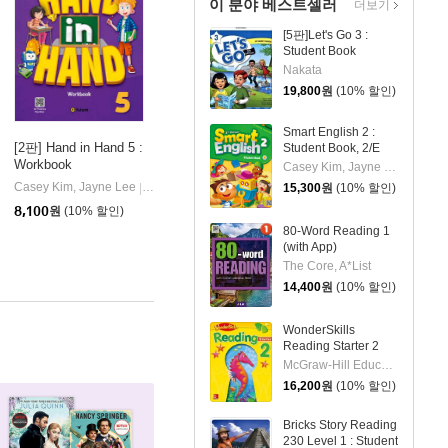
이 분야 베스트셀러
더보기
[5판]Let's Go 3 :
Student Book
Nakata
19,800
원
(10% 할인)
Smart English 2 :
[2판] Hand in Hand 5 :
Student Book, 2/E
Workbook
Casey Kim, Jayne Lee
uture)
Casey Kim, Jayne Lee
이퓨쳐(e-future)
15,300
원
(10% 할인)
|
8,100
원
(10% 할인)
80-Word Reading 1
(with App)
The Core, A*List
14,400
원
(10% 할인)
WonderSkills
Reading Starter 2
McGraw-Hill Education
16,200
원
(10% 할인)
Bricks Story Reading
230 Level 1 : Student