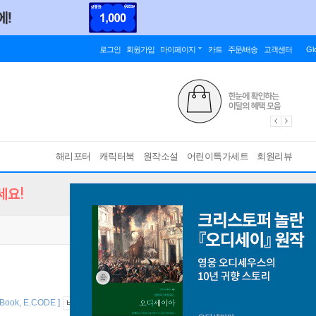
로그인
회원가입
마이페이지
카트
주문/배송
고객센터
Gl
해리포터
캐릭터북
원작소설
어린이특가세트
회원리뷰
세요!
 Book, E.CODE ]
바인딩 & 에디션 안내