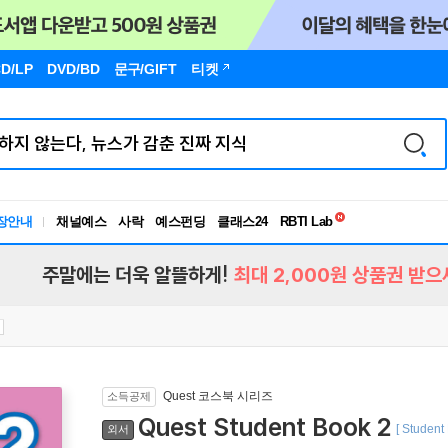
D/LP
DVD/BD
문구
/GIFT
티켓
독서유형검사
장안내
채널예스
사락
예스펀딩
클래스24
RBTI Lab
독서유형검사
주말에는 더욱 알뜰하게!
최대 2,000원 상품권 받으
Quest 코스북 시리즈
소득공제
Quest Student Book 2
[ Student
외서