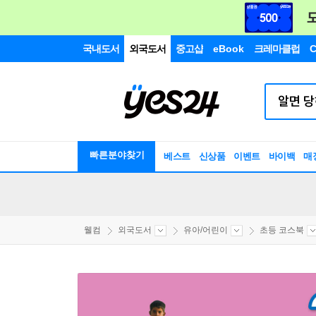
국내도서
외국도서
중고샵
eBook
크레마클럽
C
빠른분야찾기
베스트
신상품
이벤트
바이백
매
웰컴
외국도서
유아/어린이
초등 코스북