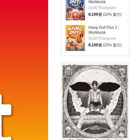
Workbook
Scott Thompson
8,100
원
(10% 할인)
Hang Out! Plus 2 :
Workbook
Scott Thompson
8,100
원
(10% 할인)