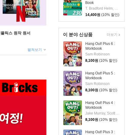
Book
T. Bradford Helm, Nancy Hollman, Carrie Wilcox, Lindsay Irvine
14,400
원
(10% 할인)
X 넷플릭스 원작 원서
이 분야 신상품
더보기
Hang Out! Plus 6 :
Workbook
펼쳐보기
Sam Robinson
8,100
원
(10% 할인)
Hang Out! Plus 5 :
Workbook
Sam Robinson
8,100
원
(10% 할인)
Hang Out! Plus 4 :
Workbook
Jake Murray, Scott Thompson
8,100
원
(10% 할인)
Hang Out! Plus 3 :