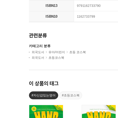
ISBN13
9791162733790
ISBN10
1162733799
관련분류
카테고리 분류
외국도서
유아/어린이
초등 코스북
외국도서
초등코스북
이 상품의 태그
#자신감있는영어
#초등코스북