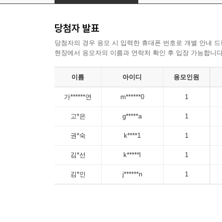
당첨자 발표
당첨자의 경우 응모 시 입력한 휴대폰 번호로 개별 안내 드
현장에서 응모자의 이름과 연락처 확인 후 입장 가능합니다
이름
아이디
응모인원
가******연
m******0
1
고*은
g*****a
1
권*숙
k****1
1
김*선
k*****l
1
김*인
j******n
1