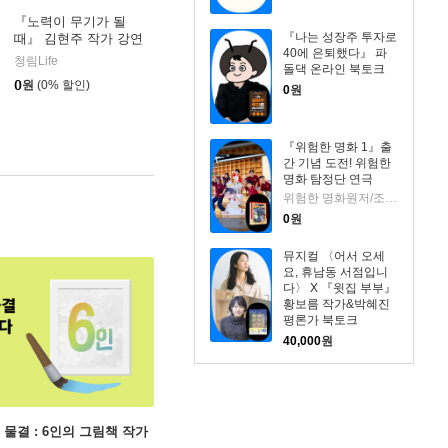
『노력이 무기가 될
『나는 성장주 투자로
때』 김현주 작가 강연
40에 은퇴했다』 파
회
청림Life
돌댁 온라인 북토크
0
원
(0% 할인)
0
원
『위험한 명화 1』출
간 기념 도전! 위험한
명화 탐정단 연극
위험한 명화원저/조희애 글/고야그림
0
원
뮤지컬 〈어서 오세
요, 휴남동 서점입니
다〉 X 『윗집 부부』
황보름 작가&박혜진
평론가 북토크
40,000
원
 물결 : 6인의 그림책 작가