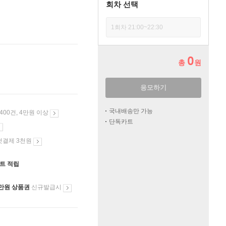
회차 선택
1회차 21:00~22:30
0
총
원
응모하기
국내배송만 가능
 400건, 4만원 이상
단독카트
첫결제 3천원
인트 적립
만원 상품권
신규발급시