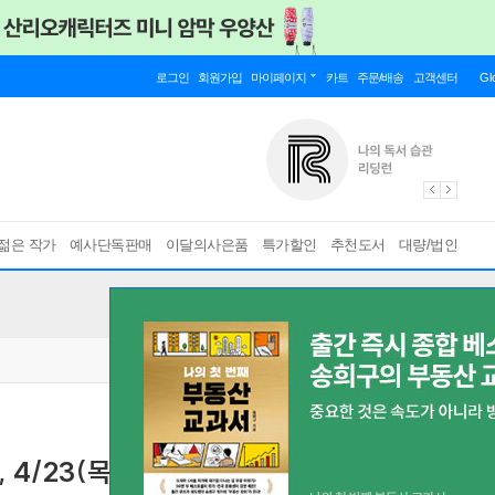
로그인
회원가입
마이페이지
카트
주문/배송
고객센터
Gl
젊은 작가
예사단독판매
이달의사은품
특가할인
추천도서
대량/법인
 4/23(목)
4월, 그림책 첫 만남의 시간
[ 4월 22일(수), 4월