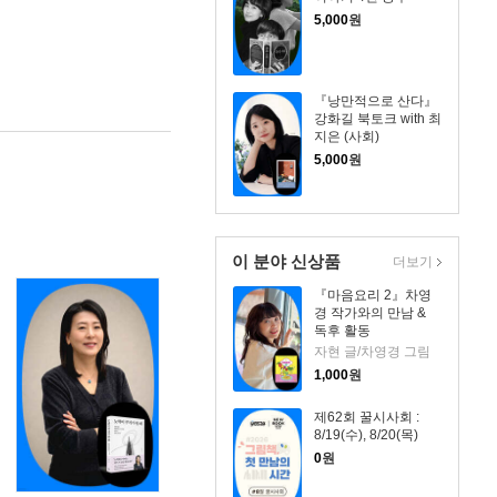
5,000
원
『낭만적으로 산다』
강화길 북토크 with 최
지은 (사회)
5,000
원
이 분야 신상품
더보기
『마음요리 2』차영
경 작가와의 만남 &
독후 활동
자현 글/차영경 그림
1,000
원
제62회 꿀시사회 :
8/19(수), 8/20(목)
0
원