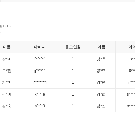
립니다.
.
이름
아이디
응모인원
이름
아
강*미
l******1
1
강*옥
s*
고*란
g*****4
1
공*주
0**
기*미
j********l
1
김*영
n**
김*아
k****e
1
김*희
s****
김*숙
p****9
1
김*신
p****