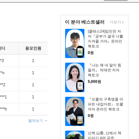
이 분야 베스트셀러
더보기
[클래스24]임민찬 저
자『공부가 결국 너를
지켜줄 거야』온라인
북토크
이디
응모인원
0
원
**3
1
『나는 왜 네 말이 힘
들까』 박재연 저자
**n
1
북토크
5,000
원
***2
1
***1
1
『쏘쿨의 구축명품 아
파트 내집마련』 쏘쿨
***h
1
저자 온라인 북토크
0
원
펼쳐보기
산책 山冊, 산에서 책
이야기 4편 공주