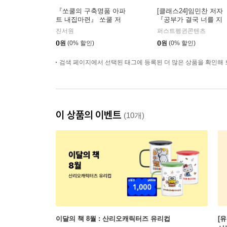
『쏘쿨의 구축명품 아파
[클래스24]임민찬 저자
트 내집마련』 쏘쿨 저
『공부가 결국 너를 지
자 온라인 북토크
켜줄 거야』온라인 북토
진서원
퍼스트펭귄콘텐츠
크
0
원
(0% 할인)
0
원
(0% 할인)
검색 페이지에서 선택된 태그에 등록된 더 많은 상품을 확인해 
이 상품의 이벤트
(10개)
이달의 책 8월 : 산리오캐릭터즈 유리컵
[