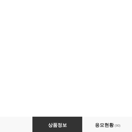
제59회 꿀시사회 : 4/22(수), 4/23(목)
상품정보
응모현황
(90)