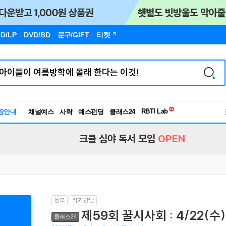
D/LP
DVD/BD
문구
/GIFT
티켓
독서유형검사
RBTI Lab
장안내
채널예스
사락
예스펀딩
클래스24
독서유형검사
크클 심야 독서 모임
OPEN
응모
작가만남
제59회 꿀시사회 : 4/22(수),
클래스24