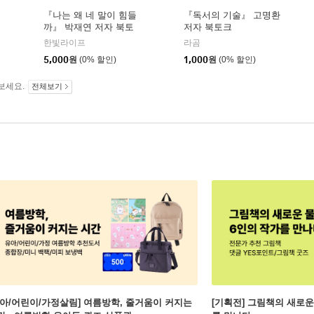
『나는 왜 네 말이 힘들
『독서의 기술』 고명환
까』 박재연 저자 북토
저자 북토크
크
한빛라이프
라곰
5,000
원
(0% 할인)
1,000
원
(0% 할인)
보세요.
전체보기
유아/어린이/가정살림] 여름방학, 줄거움이 커지는
[기획전] 그림책의 새로운