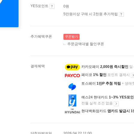
YES포인트
0원
5만원이상 구매 시 2천원 추가적립
추가혜택쿠폰
쿠폰받기
주문금액대별 할인쿠폰
결제혜택
카카오페이
2,000원 즉시할인
일
페이코
1% 할인
포인트 결제시
토스페이
1만P 추첨 적립
+ 생애
예스24 현대카드
1~3% YES포
전월 실적 조건 없음
현대백화점카드
앱카드 발급시 1
당첨자발표일
2026.04.22 11:00