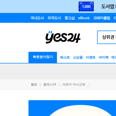
국내도서
외국도서
중고샵
eBook
크레마클럽
C
빠른분야찾기
베스트
신상품
이벤트
바이백
매
웰컴
클래스24
어린이·자녀교육