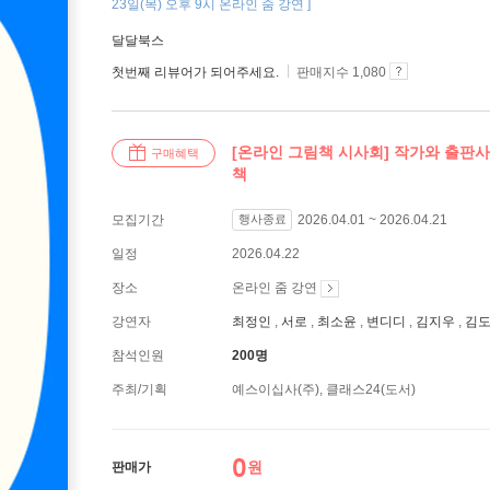
23일(목) 오후 9시 온라인 줌 강연 ]
달달북스
첫번째 리뷰어가 되어주세요.
판매지수 1,080
[온라인 그림책 시사회] 작가와 출판
구매혜택
책
모집기간
행사종료
2026.04.01 ~ 2026.04.21
일정
2026.04.22
장소
온라인 줌 강연
강연자
최정인
서로
최소윤
변디디
김지우
김
참석인원
200명
주최/기획
예스이십사(주), 클래스24(도서)
0
원
판매가