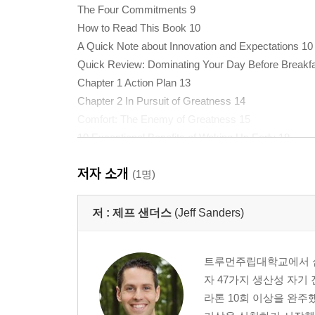
The Four Commitments 9
How to Read This Book 10
A Quick Note about Innovation and Expectations 10
Quick Review: Dominating Your Day Before Breakfa
Chapter 1 Action Plan 13
Chapter 2 In Pursuit of Greatness 14
Comfort: The Enemy of Greatness 15
10 Exceptional Benefits of Waking Up Early 19
Quick Review: "Why Getting Up Early Is So Awes
저자 소개
Chapter 2 Action Plan 28
(1명)
Chapter 3 Bouncing Out of Bed with Enthusiasm 29
Seven Steps to Finally Becoming a Morning Person
저 :
제프 샌더스
(Jeff Sanders)
The Quick-and-Dirty Method 35
Frequently Asked Questions 36
트루먼주립대학교에서 심
I'm Up, Now What? 39
자 47가지 생산성 자기
Quick Review: Night Owl to Early Riser 41
라톤 10회 이상을 완주
Chapter 3 Action Plan 41