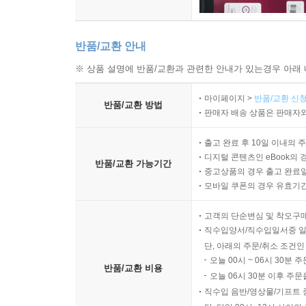
반품/교환 안내
※ 상품 설명에 반품/교환과 관련한 안내가 있는경우 아래 
마이페이지 >
반품/교환 신청
반품/교환 방법
판매자 배송 상품은 판매자와
출고 완료 후 10일 이내의 
디지털 콘텐츠인 eBook의 
반품/교환 가능기간
중고상품의 경우 출고 완료일
모바일 쿠폰의 경우 유효기간(
고객의 단순변심 및 착오구
직수입양서/직수입일서중 일
단, 아래의 주문/취소 조건인
오늘 00시 ~ 06시 30분 
반품/교환 비용
오늘 06시 30분 이후 주문
직수입 음반/영상물/기프트 