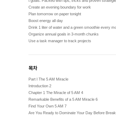
t goals. Packed with tips, tricks and proven strate
Create an evening boundary for work
Plan tomorrow on paper tonight
Boost energy all day
Drink 1 liter of water and a green smoothie every m
Organize annual goals in 3-month chunks
Use a task manager to track projects
목차
Part I The 5 AM Miracle
Introduction 2
Chapter 1 The Miracle of 5 AM 4
Remarkable Benefits of a 5 AM Miracle 6
Find Your Own 5 AM 7
Are You Ready to Dominate Your Day Before Break