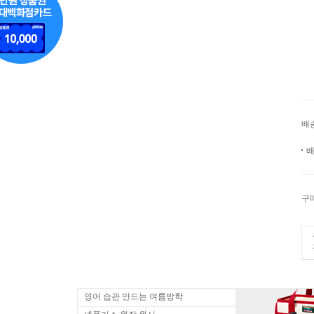
배
배
구
영어 습관 만드는 여름방학