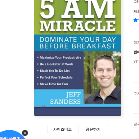
Br
제
정
판
Y
추
결
사이즈비교
공유하기