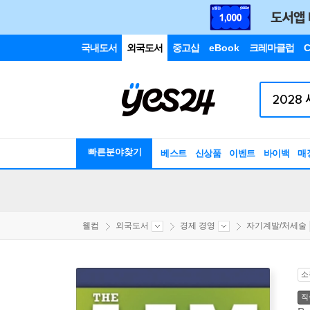
국내도서
외국도서
중고샵
eBook
크레마클럽
C
빠른분야찾기
베스트
신상품
이벤트
바이백
매
웰컴
외국도서
경제 경영
자기계발/처세술
소
직