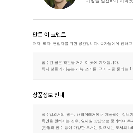
기상을 실천하기 시작했다
Part II The 5 AM Blueprint
Chapter 4 Laying the Foundation 44
Your Road Map for Success 44
Highest and Best Self 46
Seven Steps for Extraordinary Productivity 47
만든 이 코멘트
Step 1: Define Your Life's Grandest Goals 51
저자, 역자, 편집자를 위한 공간입니다. 독자들에게 전하고
Quick Review: The 5 AM Blueprint and Grandest Go
Chapter 4 Action Plan 55
접수된 글은 확인을 거쳐 이 곳에 게재됩니다.
Chapter 5 Forget Annual Goal Setting 58
독자 분들의 리뷰는 리뷰 쓰기를, 책에 대한 문의는 1:
Why Long-Term Planning Doesn't Work 59
What Matters Most Right Now 61
Step 2: The Quarter System 62
상품정보 안내
Quick Review: Your Quarter System 73
Chapter 5 Action Plan 73
Chapter 6 Powerful Lifelong Habits 76
직수입외서의 경우, 해외거래처에서 제공하는 정보가 
Habits and the Quarter System 77
확인을 원하시는 경우, 일대일 상담으로 문의하여 주
Step 3: Anchor and Complementary Habits 78
(판형과 판수 등이 다양한 도서는 찾으시는 도서의 IS