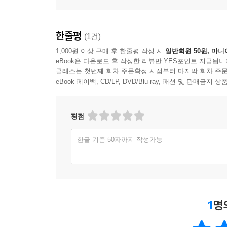
Monthly Review 135
Quarterly Review 137
한줄평
(1건)
Annual Review 138
Quick Review: Tracking Bold Progress 141
1,000원 이상 구매 후 한줄평 작성 시
일반회원 50원, 마니
eBook은 다운로드 후 작성한 리뷰만 YES포인트 지급됩니
Chapter 9 Action Plan 141
클래스는 첫번째 회차 주문확정 시점부터 마지막 회차 주문
Chapter 10 The 50 AM Professional 144
eBook 페이백, CD/LP, DVD/Blu-ray, 패션 및 판매금
Step 7: Advanced Strategies 145
Quick Review: Advanced Strategies 154
Chapter 10 Action Plan 154
평점
Part III The 5 AM Action Plan
한글 기준 50자까지 작성가능
Chapter 11 The 5 AM Action Plan 157
30-Day Plan to Implement Everything 158
The Summary of Everything: The 5 AM Miracle in T
Quick Review: 30-Day Action Plan 167
Chapter 11 Action Plan 167
1
명
Chapter 12 Time for Bold Action 169
The 5 AM Toolbox 171