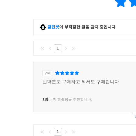
Ambitious Actions List 173
References 174
Acknowledgments 177
클린봇
이 부적절한 글을 감지 중입니다.
About the Author 181
1
구매
번역본도 구매하고 외서도 구매합니다
1명
이 이 한줄평을 추천합니다.
1