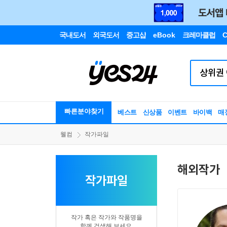
국내도서
외국도서
중고샵
eBook
크레마클럽
C
빠른분야찾기
베스트
신상품
이벤트
바이백
매
웰컴
작가파일
해외작가
작가파일
작가 혹은 작가와 작품명을
함께 검색해 보세요.