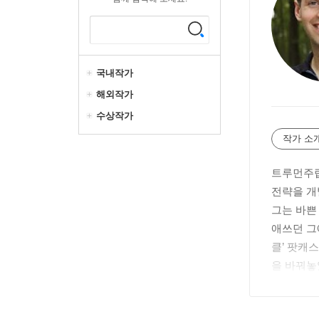
국내작가
해외작가
수상작가
작가 소
트루먼주립
전략을 개
그는 바쁜
애쓰던 그
클’ 팟캐
을 바꿔놓
도로 큰 
건강한 습