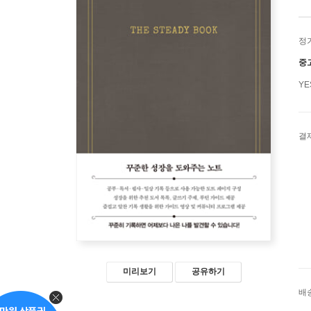
정
중
Y
결
미리보기
공유하기
배