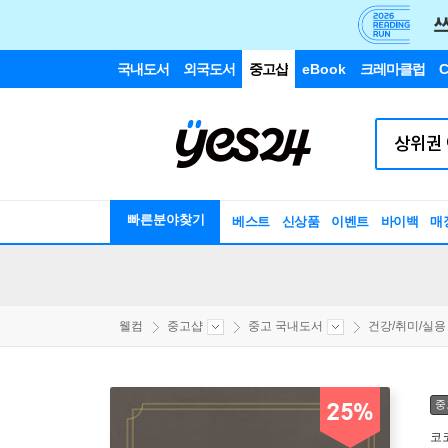
국내도서
외국도서
중고샵
eBook
크레마클럽
C
빠른분야찾기
베스트
신상품
이벤트
바이백
매
웰컴
중고샵
중고 국내도서
건강/취미/실용
중
25%
코