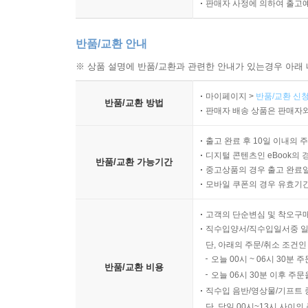
판매자 사정에 의하여 출고
더 스테디북은 막연한 빈 페이지부터 시작하지 않습니
반품/교환 안내
주간 회고/계획 수립 루틴 가이드를 소개하는 내용
※ 상품 설명에 반품/교환과 관련한 안내가 있는경우 아래 
3) 나만의 스타일대로 꾸미는 ‘본문 페이지’
마이페이지 >
반품/교환 신청
반품/교환 방법
판매자 배송 상품은 판매자와
더 스테디북은 자신만의 글, 이미지, 표 등 각자의
세로 중간에는 조금 더 진한 가이드 도트도 있고요.
출고 완료 후 10일 이내의 
구성할 수 있습니다.
디지털 콘텐츠인 eBook의 
반품/교환 가능기간
중고상품의 경우 출고 완료일
모바일 쿠폰의 경우 유효기간(
● 꾸준함의 비결
고객의 단순변심 및 착오구
1) 커뮤니티 : 성장하는 사람들을 연결합니다.
직수입양서/직수입일서중 일
단, 아래의 주문/취소 조건인
오늘 00시 ~ 06시 30분 
꾸준히 기록하기 위해서는 같이 하는 사람들이 필요
반품/교환 비용
오늘 06시 30분 이후 주문
서로 영감을 주고받으며 성장하고 힘을 얻길 바라
직수입 음반/영상물/기프트 
있습니다.
단, 당일 00시~13시 사이