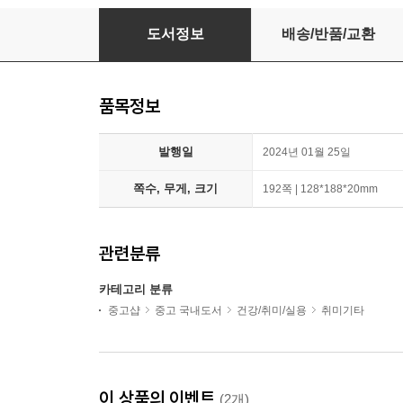
더 스테디북 애쉬그레이
도서정보
배송/반품/교환
품목정보
발행일
2024년 01월 25일
쪽수, 무게, 크기
192쪽 | 128*188*20mm
관련분류
카테고리 분류
중고샵
중고 국내도서
건강/취미/실용
취미기타
이 상품의 이벤트
(2개)