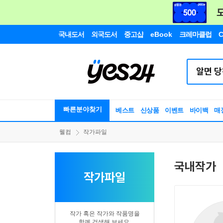
국내도서
외국도서
중고샵
eBook
크레마클럽
C
빠른분야찾기
베스트
신상품
이벤트
바이백
매
웰컴
작가파일
국내작가
작가파일
작가 혹은 작가와 작품명을
함께 검색해 보세요.