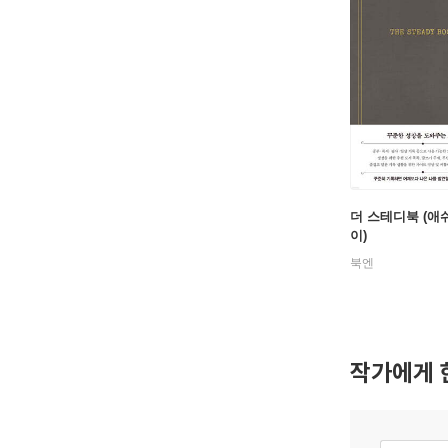
더 스테디북 (애
이)
북엔
작가에게 