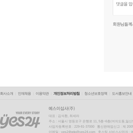
회원님들께
회사소개
인재채용
이용약관
개인정보처리방침
청소년보호정책
도서홍보안내
대표 : 김석환, 최세라
주소 : 서울시 영등포구 은행로 11, 5층~6층(여의도동,일신
사업자등록번호 : 229-81-37000 통신판매업신고 : 제 200
이메일 : yes24help@yes24.com 호스팅 서비스사업자 :