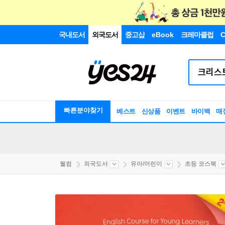
국내도서
외국도서
중고샵
eBook
크레마클럽
C
빠른분야찾기
베스트
신상품
이벤트
바이백
매
웰컴
외국도서
유아/어린이
초등 코스북