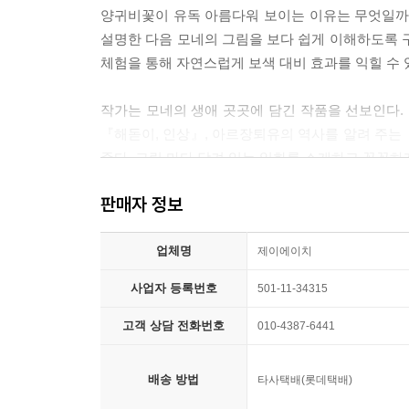
양귀비꽃이 유독 아름다워 보이는 이유는 무엇일까?
설명한 다음 모네의 그림을 보다 쉽게 이해하도록 
체험을 통해 자연스럽게 보색 대비 효과를 익힐 수 
작가는 모네의 생애 곳곳에 담긴 작품을 선보인다.
『해돋이, 인상』, 아르장퇴유의 역사를 알려 주는
준다. 그림 마다 담겨 있는 일화를 소개하고 꼼꼼하
판매자 정보
모네와 순간을 그린 화가들
체험을 통해 인상파 화가들의 기법과 현대 미술의 
업체명
제이에이치
모네의 이야기에 인상파 화가들의 이야기가 빠질 수 
사업자 등록번호
501-11-34315
두 사람이 한자리에 모여 함께 그린 작품의 색채
마네와 르누아르 작품을 넣어 그들의 끈끈한 관계와
고객 상담 전화번호
010-4387-6441
인상파는 순간의 인상을 색으로 표현하였다. 새로
배송 방법
타사택배(롯데택배)
많은 화가들이 인상파의 영향을 받았다. 대표적인 