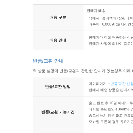
어려운 설명보다 직접 행동하도록 유도하여 이해의 
화가들이 그랬듯이 ‘그리기’는 어느 것에도 구애받지
판매자 배송
배송 구분
택배사 : 롯데택배 (상황에 
더불어 작가는 모네의 삶과 예술 정신 속에 담긴 
배송비 : 6,000원 (
도서산간 : 
파 화가들의 열정을 되짚어 주어야 하는 이유가 여기
판매자가 직접 배송하는 상
배송 안내
판매자 사정에 의하여 출고
반품/교환 안내
※ 상품 설명에 반품/교환과 관련한 안내가 있는경우 아래 
마이페이지 >
반품/교환 신청
반품/교환 방법
판매자 배송 상품은 판매자와
출고 완료 후 10일 이내의 
디지털 콘텐츠인 eBook의 
반품/교환 가능기간
중고상품의 경우 출고 완료일
모바일 쿠폰의 경우 유효기간(