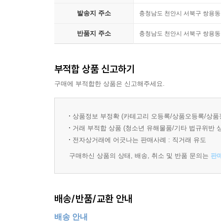
작품을 비교하며 인상파와 신인상파의 차이를 이야
발송지 주소
충청남도 천안시 서북구 쌍용동 
부흐홀츠까지 소개하면서 ‘순간을 그린 화가들’ 이
반품지 주소
충청남도 천안시 서북구 쌍용동 
또한 윤곽선이 없이 붓놀림만으로 그림을 그리는 
또렷한 윤곽선이 없어서 사물을 표현할 수 있다는
부적합 상품 신고하기
물감을 만들어 보고 야외에서 풍경화를 그리는 것
추상화 기법으로 넘어가는 현대 미술의 흐름을 체
구매에 부적합한 상품은 신고해주세요.
스스로 그려 보게 하여 자연스럽게 인상파 기법을 
상품정보 부정확 (카테고리 오등록/상품오등록/상품
새로운 방식으로 배우는 모네와 인상파 화가들의 작
거래 부적합 상품 (청소년 유해물품/기타 법규위반 
화가들의 삶 속에서 배우는 열정과 도전의 가치
전자상거래에 어긋나는 판매사례 : 직거래 유도
구매하신 상품의 상태, 배송, 취소 및 반품 문의는
판
이 책은 마치 미술관에서 큐레이터의 설명을 듣는 듯
리고 모네에서 인상파 화가, 신인상파 화가, 현대 
룬 마네와 르누아르의 대표 작품을 간단하게 소개하
배송/반품/교환 안내
무엇보다도 어렵게 느껴질 수 있는 ‘인상파’ 개념과
배송 안내