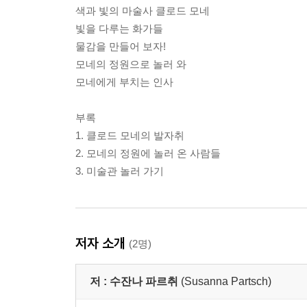
색과 빛의 마술사 클로드 모네
빛을 다루는 화가들
물감을 만들어 보자!
모네의 정원으로 놀러 와
모네에게 부치는 인사
부록
1. 클로드 모네의 발자취
2. 모네의 정원에 놀러 온 사람들
3. 미술관 놀러 가기
저자 소개
(2명)
저 :
수잔나 파르취
(Susanna Partsch)