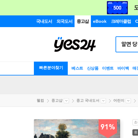
국내도서
외국도서
중고샵
eBook
크레마클럽
C
빠른분야찾기
베스트
신상품
이벤트
바이백
매
웰컴
중고샵
중고 국내도서
어린이
소
91%
중