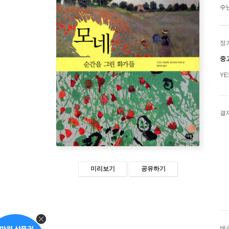
수
정
중
Y
결
미리보기
공유하기
배