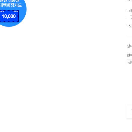
배
도
상
판
판