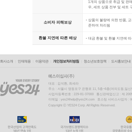
1개의 상품으로 취급 및 판매
우, 세트 상품 전부 및 세트
상품의 불량에 의한 반품, 교
소비자 피해보상
준하여 처리됨
환불 지연에 따른 배상
대금 환불 및 환불 지연에 
회사소개
인재채용
이용약관
개인정보처리방침
청소년보호정책
도서홍보안내
대표 : 김석환, 최세라
주소 : 서울시 영등포구 은행로 11, 5층~6층(여의도동,일신
사업자등록번호 : 229-81-37000 통신판매업신고 : 제 200
이메일 : yes24help@yes24.com 호스팅 서비스사업자 :
Copyright ⓒ YES24 Corp. All Rights Reserved.