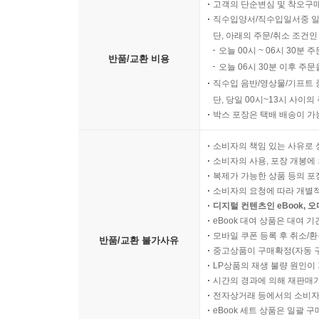
고객의 단순변심 및 착오구
직수입양서/직수입일서중 일
단, 아래의 주문/취소 조건인
오늘 00시 ~ 06시 30분 
반품/교환 비용
오늘 06시 30분 이후 주문
직수입 음반/영상물/기프트 
단, 당일 00시~13시 사이
박스 포장은 택배 배송이 가
소비자의 책임 있는 사유로 
소비자의 사용, 포장 개봉에 
복제가 가능한 상품 등의 포장을 
소비자의 요청에 따라 개별
디지털 컨텐츠인 eBook, 
eBook 대여 상품은 대여 기
모바일 쿠폰 등록 후 취소/환
반품/교환 불가사유
중고상품이 구매확정(자동 
LP상품의 재생 불량 원인이 기
시간의 경과에 의해 재판매가
전자상거래 등에서의 소비자
eBook 세트 상품은 일괄 