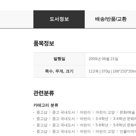
모네 순간을 그린 화가들
도서정보
배송/반품/교환
품목정보
발행일
2009년 08월 21일
쪽수, 무게, 크기
112쪽 | 370g | 188*233*20
관련분류
카테고리 분류
중고샵
중고 국내도서
어린이
어린이 교양
문화/예술
중고샵
중고 국내도서
어린이
3-4학년
3-4학년 문화
중고샵
중고 국내도서
어린이
5-6학년
5-6학년 문화
중고샵
중고 국내도서
어린이
어린이 교양
인물이야