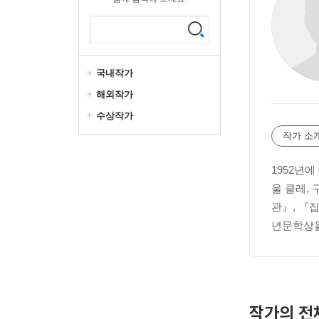
국내작가
해외작가
수상작가
작가 소
1952년
울 클레,
관』, 『
년문학상을
작가의 전