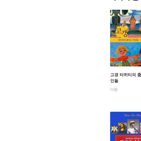
고갱 타히티의 
인들
다림