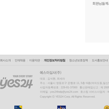
회원님들께
회사소개
인재채용
이용약관
개인정보처리방침
청소년보호정책
도서홍보안내
대표 : 김석환, 최세라
주소 : 서울시 영등포구 은행로 11, 5층~6층(여의도동,일신
사업자등록번호 : 229-81-37000 통신판매업신고 : 제 200
이메일 : yes24help@yes24.com 호스팅 서비스사업자 :
Copyright ⓒ YES24 Corp. All Rights Reserved.