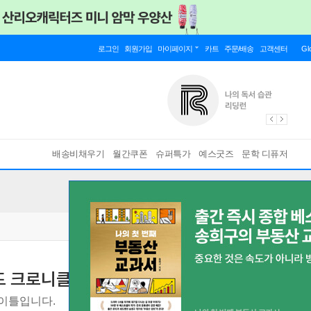
로그인
회원가입
마이페이지
카트
주문/배송
고객센터
Gl
배송비채우기
월간쿠폰
슈퍼특가
예스굿즈
문학 디퓨저
드 크로니클스 크로스 디피니티브 에디션 스
이틀입니다.