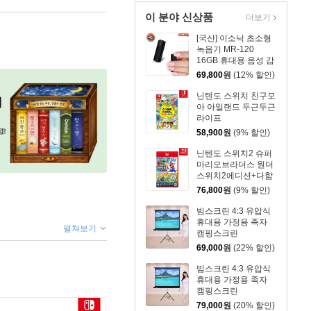
이 분야 신상품
더보기
[국산] 이소닉 초소형
녹음기 MR-120
16GB 휴대용 음성 감
지 클립 보이스레코더
69,800
원
(12% 할인)
닌텐도 스위치 친구모
아 아일랜드 두근두근
라이프
58,900
원
(9% 할인)
닌텐도 스위치2 슈퍼
마리오브라더스 원더
스위치2에디션+다함
께 방울파크
76,800
원
(9% 할인)
빔스크린 4:3 유압식
휴대용 가정용 족자
펼쳐보기
캠핑스크린
177.8cm(70인치)
69,000
원
(22% 할인)
빔스크린 4:3 유압식
휴대용 가정용 족자
캠핑스크린
203.2cm(80인치)
79,000
원
(20% 할인)