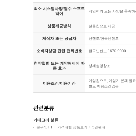
최소 시스템사양/필수 소프트
게임팩의 모든 사양을 충족하려
웨어
상품제공방식
실물칩으로 제공
제작자 또는 공급자
닌텐도/한국닌텐도
소비자상담 관련 전화번호
한국닌텐도 1670-9900
청약철회 또는 계약해제에 따
상세설명참조
른 효과
게임칩으로, 게임기 본체 필요
이용조건/이용기간
별도 이용조건없음
관련분류
카테고리 분류
문구/GIFT
가격대별 상품보기
5만원대