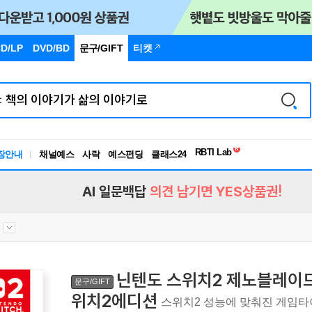
D/LP
DVD/BD
문구
/GIFT
티켓
장안내
채널예스
사락
예스펀딩
클래스24
독서유형검사
RBTI Lab
독서유형검사
AI 일문백답
의견 남기면 YES상품권!
대
닌텐도 스위치2 제노블레이
문구/GIFT
위치2에디션
스위치2 성능에 맞춰진 게임타