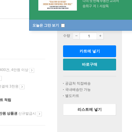
오늘은 그만 보기
판매중
수량
카트에 넣기
바로구매
 400건, 4만원 이상
공급처 직접배송
첫결제 3천원
국내배송만 가능
별도카트
인트 적립
리스트에 넣기
만원 상품권
신규발급시