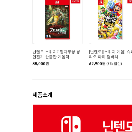
닌텐도 스위치2 젤다무쌍 봉
[닌텐도][스위치 게임] 
인전기 한글판 게임팩
리오 파티 잼버리
88,000
원
62,900
원
(3% 할인)
제품소개