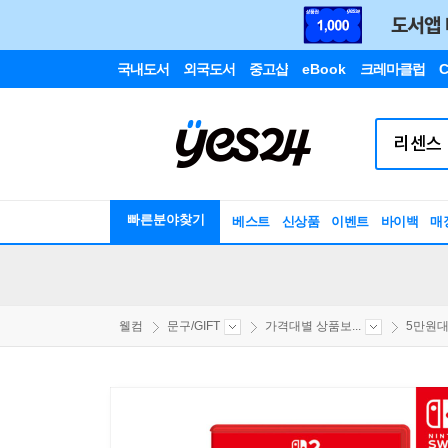
국내도서
외국도서
중고샵
eBook
크레마클럽
C
빠른분야찾기
베스트
신상품
이벤트
바이백
매
웰컴
문구/GIFT
가격대별 상품보...
5만원