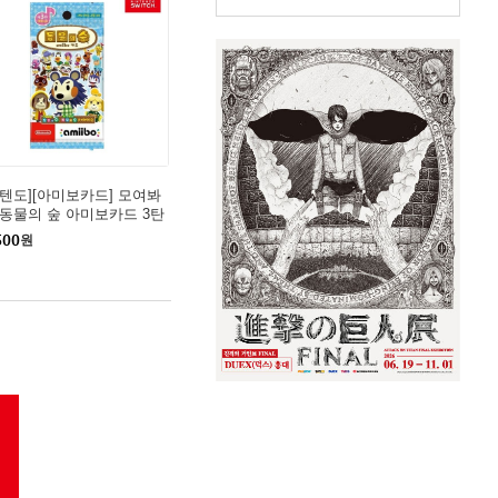
닌텐도][아미보카드] 모여봐
 동물의 숲 아미보카드 3탄
500
원