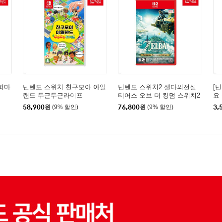
슈퍼마
닌텐도 스위치 친구모아 아일
닌텐도 스위치2 젤다의전설
[
랜드 두근두근라이프
티어스 오브 더 킹덤 스위치2
요
에디션
58,900
원
(9% 할인)
76,800
원
(9% 할인)
3,