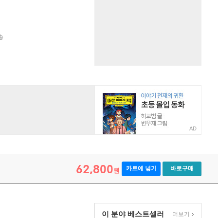
송
AD
62,800
카트에 넣기
바로구매
원
이 분야 베스트셀러
더보기