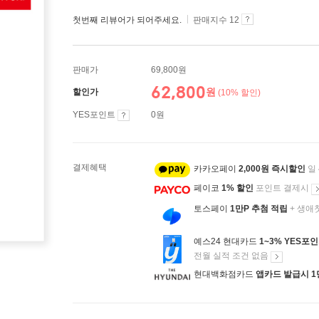
첫번째 리뷰어가 되어주세요.
판매지수 12
판매가
69,800원
62,800
원
할인가
(10% 할인)
YES포인트
0원
결제혜택
카카오페이
2,000원 즉시할인
일
페이코
1% 할인
포인트 결제시
토스페이
1만P 추첨 적립
+ 생애
예스24 현대카드
1~3% YES포
전월 실적 조건 없음
현대백화점카드
앱카드 발급시 1