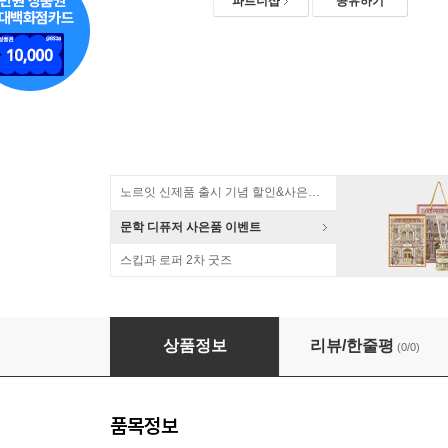
파트너샵
공유하기
노르잇 신제품 출시 기념 할인&사은품 증정!
문학 디퓨저 사은품 이벤트
스킵과 로퍼 2차 굿즈
닌텐도 스위치2 제노블레이드 크로니클스 크로
상품정보
리뷰/한줄평
(0/0)
품목정보