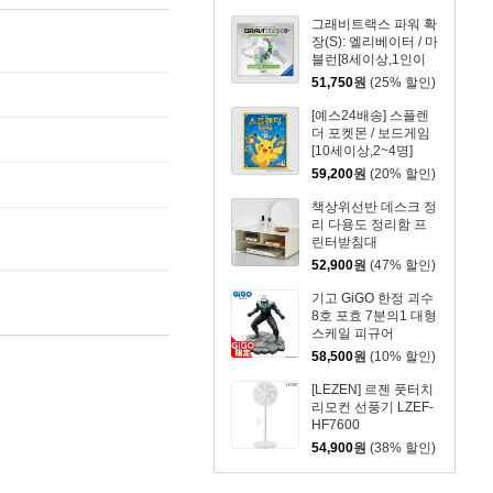
그래비트랙스 파워 확
장(S): 엘리베이터 / 마
블런[8세이상,1인이
상]
51,750
원
(25% 할인)
[예스24배송] 스플렌
더 포켓몬 / 보드게임
[10세이상,2~4명]
59,200
원
(20% 할인)
책상위선반 데스크 정
리 다용도 정리함 프
린터받침대
52,900
원
(47% 할인)
기고 GiGO 한정 괴수
8호 포효 7분의1 대형
스케일 피규어
58,500
원
(10% 할인)
[LEZEN] 르젠 풋터치
리모컨 선풍기 LZEF-
HF7600
54,900
원
(38% 할인)