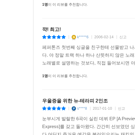
1명
이 이 리뷰를 추천합니다.
꺅! 최고!
k*****6
2006-02-14
신고
|
|
|
페퍼톤즈 첫번째 싱글을 친구한테 선물받고 나서
다. 야 정말 트랙 하나 하나 산뜻하지 않은 노
노래별로 설명하는 것보다, 직접 들어보시면 아실
1명
이 이 리뷰를 추천합니다.
우울증을 위한 뉴-테라피 2인조
s****8
2017-01-10
신고
|
|
|
눈부시게 발랄한 6곡이 실린 데뷔 EP [A Previ
Express]를 갖고 돌아왔다. 간간히 선보였
다.어딘지 즐거운 예감을 불러일으키는 재킷의 