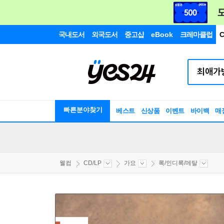
국내도서
외국도서
중고샵
eBook
크레마클럽
C
빠른분야찾기
베스트
신상품
이벤트
바이백
매
웰컴
CD/LP
가요
록/인디록/메탈