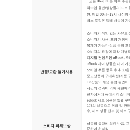
오늘 06시 30분 이후 주문
직수입 음반/영상물/기프트 
단, 당일 00시~13시 사이
박스 포장은 택배 배송이 가
소비자의 책임 있는 사유로 
소비자의 사용, 포장 개봉에 
복제가 가능한 상품 등의 포장을 
소비자의 요청에 따라 개별
디지털 컨텐츠인 eBook, 
eBook 대여 상품은 대여 기
모바일 쿠폰 등록 후 취소/환
반품/교환 불가사유
중고상품이 구매확정(자동 
LP상품의 재생 불량 원인이 기
시간의 경과에 의해 재판매가
전자상거래 등에서의 소비자
eBook 세트 상품은 일괄 
1개의 상품으로 취급 및 판매
우, 세트 상품 전부 및 세트
상품의 불량에 의한 반품, 교
소비자 피해보상
준하여 처리됨