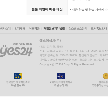
환불 지연에 따른 배상
대금 환불 및 환불 지연에 
회사소개
인재채용
이용약관
개인정보처리방침
청소년보호정책
도서홍보안내
대표 : 김석환, 최세라
주소 : 서울시 영등포구 은행로 11, 5층~6층(여의도동,일신
사업자등록번호 : 229-81-37000 통신판매업신고 : 제 200
이메일 : yes24help@yes24.com 호스팅 서비스사업자 :
Copyright ⓒ YES24 Corp. All Rights Reserved.