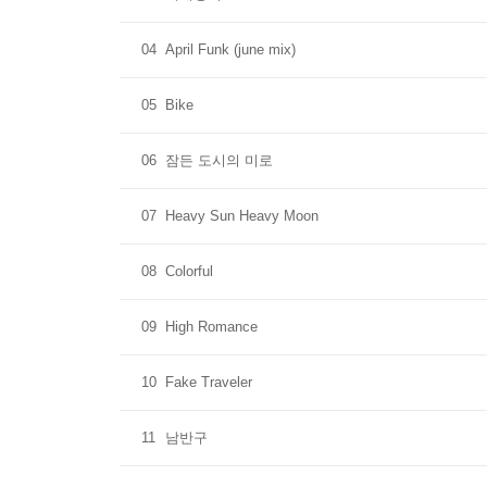
04
April Funk (june mix)
05
Bike
06
잠든 도시의 미로
07
Heavy Sun Heavy Moon
08
Colorful
09
High Romance
10
Fake Traveler
11
남반구