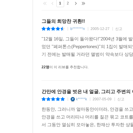
1
2
그들의 희망찬 귀환!!
b*******n
2005-12-27
신고
|
|
|
''12월 16일, 그들이 돌아왔다!''2004년 3월에 
었던 ''페퍼톤스(Peppertones)''의 1집
기 전에는 발매될 거라던 앨범이 약속보다 상당히
22명
이 이 리뷰를 추천합니다.
간만에 안경을 벗은 내 얼굴, 그리고 주변의
k*****k
2007-05-09
신고
|
|
|
한동안, 그러니까 얼마동안이더라, 안경을 쓰고
안경을 쓰고 머리띠나 머리를 질끈 묶고 코트를
서 그동안 열심히 모아놓은, 한재산 투자한 샹들