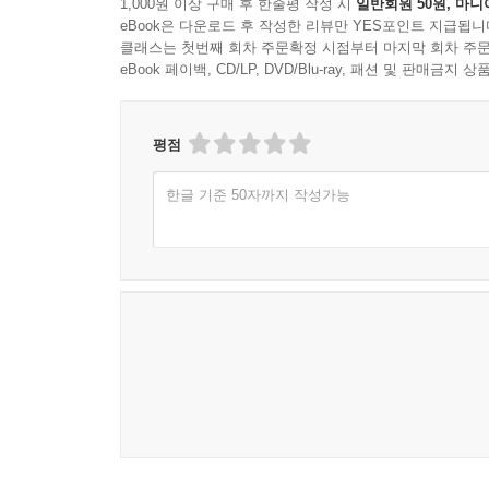
1,000원 이상 구매 후 한줄평 작성 시
일반회원 50원, 마니
eBook은 다운로드 후 작성한 리뷰만 YES포인트 지급됩니
클래스는 첫번째 회차 주문확정 시점부터 마지막 회차 주문
eBook 페이백, CD/LP, DVD/Blu-ray, 패션 및 판매금
평점
한글 기준 50자까지 작성가능