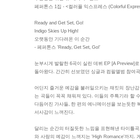
페퍼톤스 1집 - <컬러플 익스프레스 (Colorful Expres
Ready and Get Set, Go!
Indigo Skies Up High!
오랫동안 기다려온 이 순간
- 페퍼톤스 'Ready, Get Set, Go!'
눈부시게 발랄한 6곡이 실린 데뷔 EP [A Preview]로
돌아왔다. 간간히 선보였던 싱글과 컴필앨범 참여곡
어딘지 즐거운 예감을 불러일으키는 재킷의 장난감
는 곡들이 꼭꼭 채워져 있다. 이들의 주특기라 할
다듬어진 가사들, 한 편의 에니메이션을 보는듯한 복
서사감이 느껴진다.
달리는 순간의 터질듯한 느낌을 표현해낸 타이틀곡, 'Rea
와 사랑의 예감이 느껴지는 'High Romance'까지