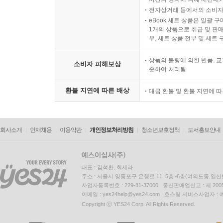
전자상거래 등에서의 소비자
eBook 세트 상품은 일괄 
1개의 상품으로 취급 및 판매
우, 세트 상품 전부 및 세트
상품의 불량에 의한 반품, 교
소비자 피해보상
준하여 처리됨
환불 지연에 따른 배상
대금 환불 및 환불 지연에 
회사소개
인재채용
이용약관
개인정보처리방침
청소년보호정책
도서홍보안내
대표 : 김석환, 최세라
주소 : 서울시 영등포구 은행로 11, 5층~6층(여의도동,일신
사업자등록번호 : 229-81-37000 통신판매업신고 : 제 200
이메일 : yes24help@yes24.com 호스팅 서비스사업자 :
Copyright ⓒ YES24 Corp. All Rights Reserved.