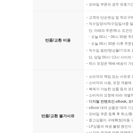
모바일 쿠폰의 경우 유효기간(
고객의 단순변심 및 착오구
직수입양서/직수입일서중 일
단, 아래의 주문/취소 조건인
오늘 00시 ~ 06시 30분 
반품/교환 비용
오늘 06시 30분 이후 주문
직수입 음반/영상물/기프트 
단, 당일 00시~13시 사이
박스 포장은 택배 배송이 가
소비자의 책임 있는 사유로 
소비자의 사용, 포장 개봉에 
복제가 가능한 상품 등의 포장을 
소비자의 요청에 따라 개별
디지털 컨텐츠인 eBook, 
eBook 대여 상품은 대여 기
모바일 쿠폰 등록 후 취소/환
반품/교환 불가사유
중고상품이 구매확정(자동 
LP상품의 재생 불량 원인이 기
시간의 경과에 의해 재판매가