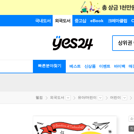
국내도서
외국도서
중고샵
eBook
크레마클럽
C
빠른분야찾기
베스트
신상품
이벤트
바이백
매
웰컴
외국도서
유아/어린이
어린이
소
직