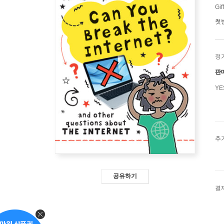
Gif
첫
정
판
Y
추
공유하기
결