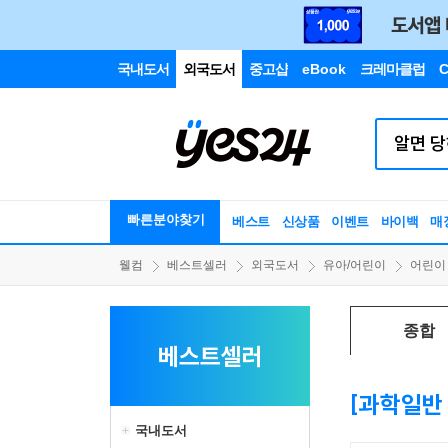
국내도서
외국도서
중고샵
eBook
크레마클럽
C
빠른분야찾기
베스트
신상품
이벤트
바이백
매
웰컴
베스트셀러
외국도서
유아/어린이
어린이
종합
베스트셀러
[과학일반 
국내도서