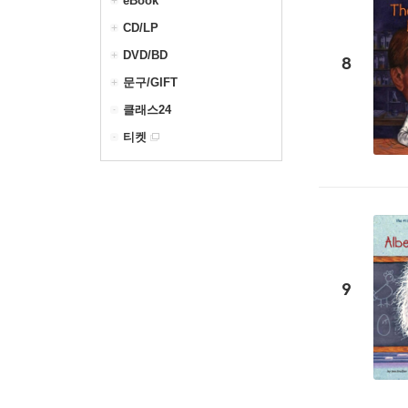
eBook
CD/LP
DVD/BD
8
문구/GIFT
클래스24
티켓
9