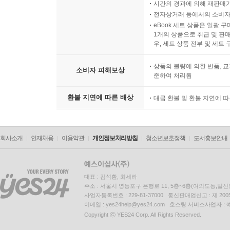
시간의 경과에 의해 재판매가
전자상거래 등에서의 소비자
eBook 세트 상품은 일괄 
1개의 상품으로 취급 및 판매
우, 세트 상품 전부 및 세트
상품의 불량에 의한 반품, 교
소비자 피해보상
준하여 처리됨
환불 지연에 따른 배상
대금 환불 및 환불 지연에 
회사소개
인재채용
이용약관
개인정보처리방침
청소년보호정책
도서홍보안내
대표 : 김석환, 최세라
주소 : 서울시 영등포구 은행로 11, 5층~6층(여의도동,일신
사업자등록번호 : 229-81-37000 통신판매업신고 : 제 200
이메일 : yes24help@yes24.com 호스팅 서비스사업자 :
Copyright ⓒ YES24 Corp. All Rights Reserved.