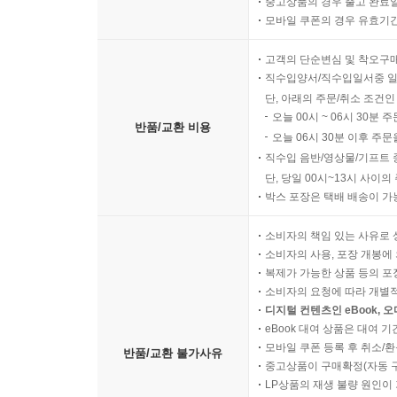
중고상품의 경우 출고 완료일
모바일 쿠폰의 경우 유효기간(
고객의 단순변심 및 착오구
직수입양서/직수입일서중 일
단, 아래의 주문/취소 조건인
오늘 00시 ~ 06시 30분 
반품/교환 비용
오늘 06시 30분 이후 주문
직수입 음반/영상물/기프트 
단, 당일 00시~13시 사이
박스 포장은 택배 배송이 가
소비자의 책임 있는 사유로 
소비자의 사용, 포장 개봉에 
복제가 가능한 상품 등의 포장을 
소비자의 요청에 따라 개별
디지털 컨텐츠인 eBook, 
eBook 대여 상품은 대여 기
모바일 쿠폰 등록 후 취소/환
반품/교환 불가사유
중고상품이 구매확정(자동 
LP상품의 재생 불량 원인이 기