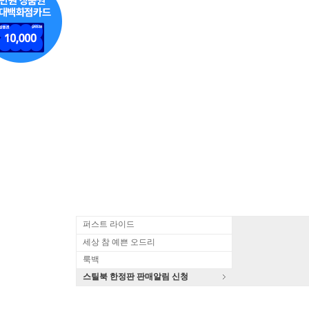
퍼스트 라이드
세상 참 예쁜 오드리
룩백
스틸북 한정판 판매알림 신청