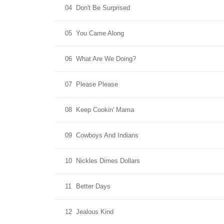
04
Don't Be Surprised
05
You Came Along
06
What Are We Doing?
07
Please Please
08
Keep Cookin' Mama
09
Cowboys And Indians
10
Nickles Dimes Dollars
11
Better Days
12
Jealous Kind