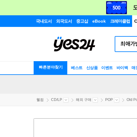
국내도서
외국도서
중고샵
eBook
크레마클럽
C
빠른분야찾기
베스트
신상품
이벤트
바이백
매
웰컴
CD/LP
해외 구매
POP
Old P