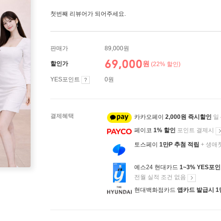
첫번째 리뷰어가 되어주세요.
판매가
89,000원
69,000
원
할인가
(22% 할인)
YES포인트
0원
결제혜택
카카오페이
2,000원 즉시할인
일
페이코
1% 할인
포인트 결제시
토스페이
1만P 추첨 적립
+ 생애
예스24 현대카드
1~3% YES포
전월 실적 조건 없음
현대백화점카드
앱카드 발급시 1