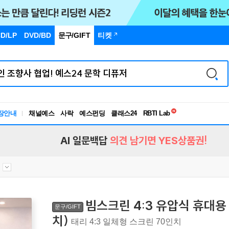
D/LP
DVD/BD
문구
/GIFT
티켓
독서유형검사
RBTI Lab
장안내
채널예스
사락
예스펀딩
클래스24
독서유형검사
AI 일문백답
의견 남기면 YES상품권!
대
빔스크린 4:3 유압식 휴대용 
문구/GIFT
치)
태리 4:3 일체형 스크린 70인치