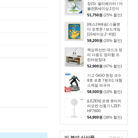
장(S): 엘리베이터 / 마
블런[8세이상,1인이
상]
51,750
원
(25% 할인)
[예스24배송] 스플렌
더 포켓몬 / 보드게임
[10세이상,2~4명]
59,200
원
(20% 할인)
책상위선반 데스크 정
리 다용도 정리함 프
린터받침대
52,900
원
(47% 할인)
기고 GiGO 한정 괴수
8호 포효 7분의1 대형
스케일 피규어
58,500
원
(10% 할인)
[LEZEN] 르젠 풋터치
리모컨 선풍기 LZEF-
HF7600
54,900
원
(38% 할인)
이 분야 신상품
더보기