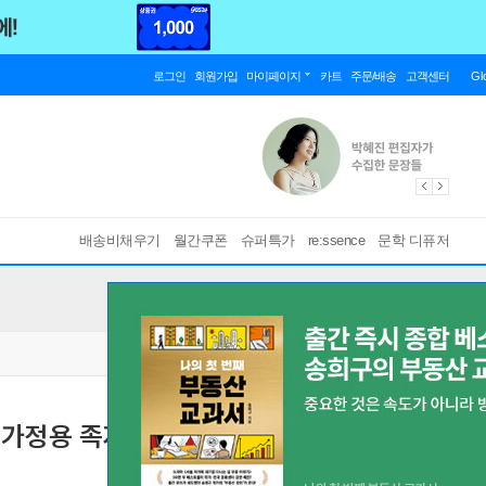
로그인
회원가입
마이페이지
카트
주문/배송
고객센터
Gl
배송비채우기
월간쿠폰
슈퍼특가
re:ssence
문학 디퓨저
가정용 족자 캠핑스크린 177.8cm(70인