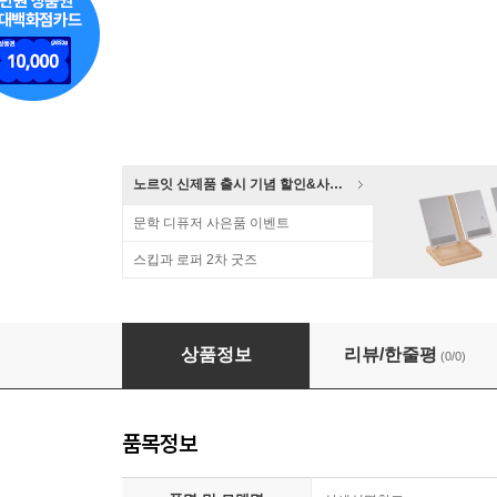
노르잇 신제품 출시 기념 할인&사은품 증정!
문학 디퓨저 사은품 이벤트
스킵과 로퍼 2차 굿즈
빔스크린 4:3 유압식 휴대용 가정용 족자 캠핑스크린
상품정보
리뷰/한줄평
(0/0)
품목정보