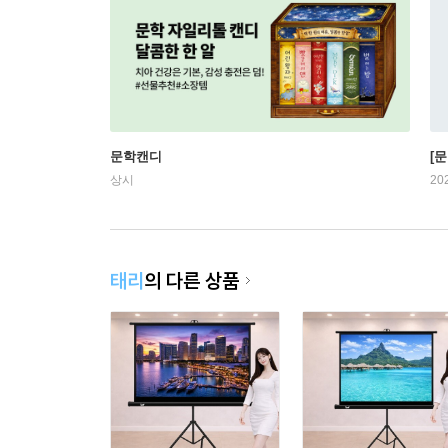
문학캔디
[문
상시
20
태리
의 다른 상품