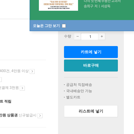
오늘은 그만 보기
판매중
수량
카트에 넣기
바로구매
 400건, 4만원 이상
공급처 직접배송
첫결제 3천원
국내배송만 가능
별도카트
인트 적립
리스트에 넣기
만원 상품권
신규발급시