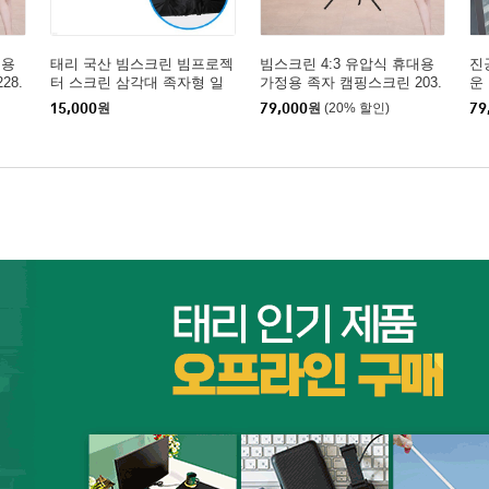
대용
태리 국산 빔스크린 빔프로젝
빔스크린 4:3 유압식 휴대용
진
28.
터 스크린 삼각대 족자형 일
가정용 족자 캠핑스크린 203.
운
체형 전용 가방 60인치 80인
2cm(80인치)
기
15,000
원
79,000
원
(20% 할인)
79
치
용