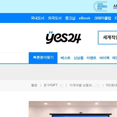
국내도서
외국도서
중고샵
eBook
크레마클럽
C
빠른분야찾기
베스트
신상품
이벤트
바이백
매
웰컴
문구/GIFT
가격대별 상품보...
5만원