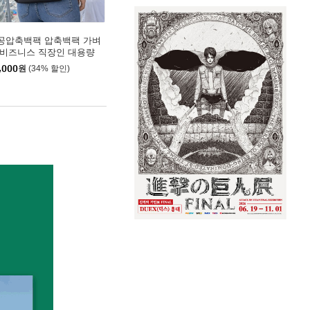
공압축백팩 압축백팩 가벼
 비즈니스 직장인 대용량
내용 가방 방수 해외 여행
,000
원
(34% 할인)
 캐리어