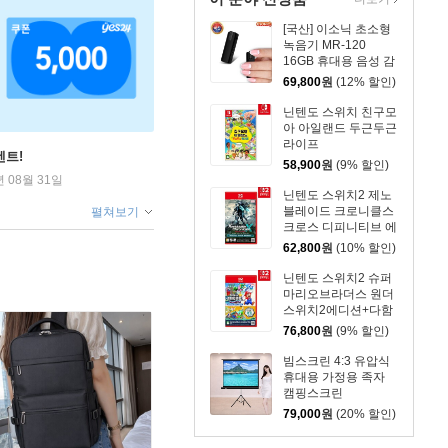
[국산] 이소닉 초소형
녹음기 MR-120
16GB 휴대용 음성 감
지 클립 보이스레코더
69,800
원
(12% 할인)
닌텐도 스위치 친구모
아 아일랜드 두근두근
라이프
벤트!
58,900
원
(9% 할인)
년 08월 31일
닌텐도 스위치2 제노
블레이드 크로니클스
펼쳐보기
크로스 디피니티브 에
디션 스위치2에디션
62,800
원
(10% 할인)
닌텐도 스위치2 슈퍼
마리오브라더스 원더
스위치2에디션+다함
께 방울파크
76,800
원
(9% 할인)
빔스크린 4:3 유압식
휴대용 가정용 족자
캠핑스크린
203.2cm(80인치)
79,000
원
(20% 할인)