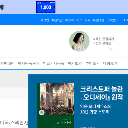
로그인
회원가입
마이페이지
카트
주문/배송
고객센터
Gl
름방학혜택
예사단독판매
이달의사은품
특가할인
추천도서
대량/법인
.미국.스페인.덴마크편