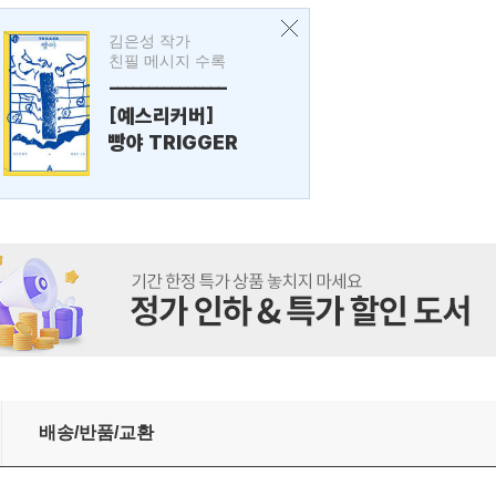
김은성 작가
친필 메시지 수록
---------------
[예스리커버]
빵야 TRIGGER
배송/반품/교환