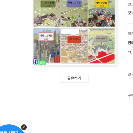
안
첫
정
판
Y
결
공유하기
구