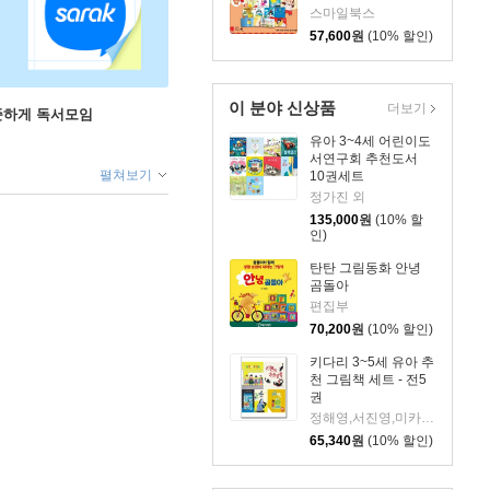
스마일북스
57,600
원
(10% 할인)
이 분야 신상품
더보기
꾸준하게 독서모임
유아 3~4세 어린이도
서연구회 추천도서
펼쳐보기
10권세트
정가진 외
135,000
원
(10% 할
인)
탄탄 그림동화 안녕
곰돌아
편집부
70,200
원
(10% 할인)
키다리 3~5세 유아 추
천 그림책 세트 - 전5
권
정해영,서진영,미카엘라 치리프,아니타 레만,존 케인
65,340
원
(10% 할인)