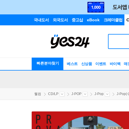
국내도서
외국도서
중고샵
eBook
크레마클럽
C
빠른분야찾기
베스트
신상품
이벤트
바이백
매
웰컴
CD/LP
J-POP
J-Pop
J-Pop(