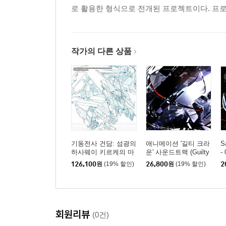
로 활용한 형식으로 전개된 프로젝트이다. 프로
작가의 다른 상품
기동전사 건담: 섬광의
애니메이션 '길티 크라
S
하사웨이 키르케의 마
운' 사운드트랙 (Guilty
- 
녀 애니메이션 음악 (M
Crown Complete Soun
126,100
원
(19% 할인)
26,800
원
(19% 할인)
2
obile Suit Gundam Hat
dtrack) - 사와노 히로유
haway's Flash: The Wit
키 음악 (Hiroyuki Sawa
ch of Circe Original So
no)
undtrack) [2LP]
회원리뷰
(0건)