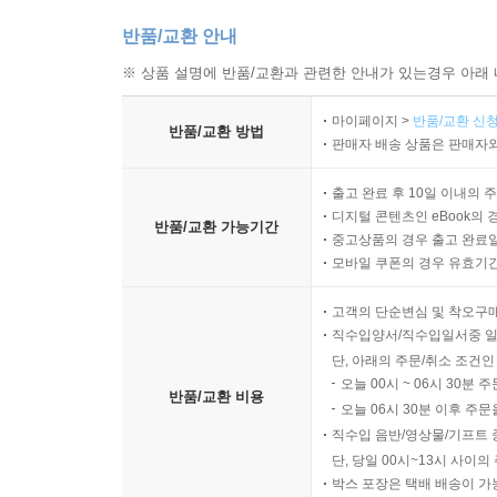
반품/교환 안내
※ 상품 설명에 반품/교환과 관련한 안내가 있는경우 아래 
마이페이지 >
반품/교환 신청
반품/교환 방법
판매자 배송 상품은 판매자와
출고 완료 후 10일 이내의 
디지털 콘텐츠인 eBook의 
반품/교환 가능기간
중고상품의 경우 출고 완료일
모바일 쿠폰의 경우 유효기간(
고객의 단순변심 및 착오구
직수입양서/직수입일서중 일
단, 아래의 주문/취소 조건인
오늘 00시 ~ 06시 30분 
반품/교환 비용
오늘 06시 30분 이후 주문
직수입 음반/영상물/기프트 
단, 당일 00시~13시 사이
박스 포장은 택배 배송이 가