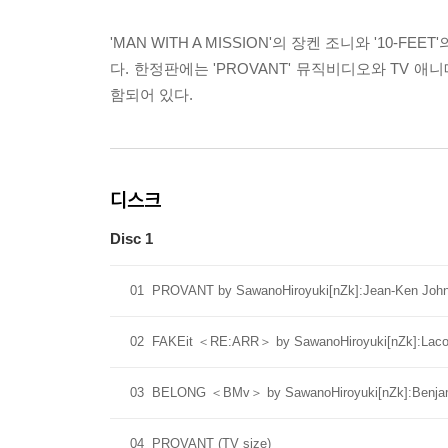
'MAN WITH A MISSION'의 장켄 조니와 '
다. 한정판에는 'PROVANT' 뮤직비디오와 TV
함되어 있다.
디스크
Disc 1
01
PROVANT by SawanoHiroyuki[nZk]:Jean-Ken Jo
02
FAKEit ＜RE:ARR＞ by SawanoHiroyuki[nZk]:Lac
03
BELONG ＜BMv＞ by SawanoHiroyuki[nZk]:Benjam
04
PROVANT (TV size)