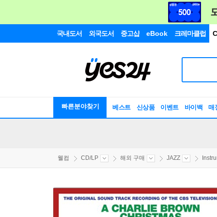
국내도서
외국도서
중고샵
eBook
크레마클럽
C
빠른분야찾기
베스트
신상품
이벤트
바이백
매
웰컴
CD/LP
해외 구매
JAZZ
Instr