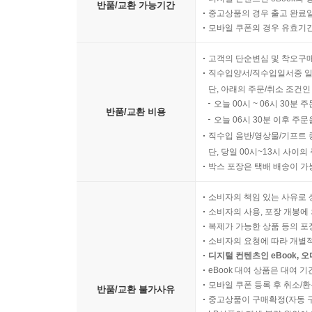
반품/교환 가능기간
중고상품의 경우 출고 완료일
모바일 쿠폰의 경우 유효기간(
고객의 단순변심 및 착오구
직수입양서/직수입일서중 일
단, 아래의 주문/취소 조건인
오늘 00시 ~ 06시 30분 
반품/교환 비용
오늘 06시 30분 이후 주문
직수입 음반/영상물/기프트 
단, 당일 00시~13시 사이
박스 포장은 택배 배송이 가
소비자의 책임 있는 사유로 
소비자의 사용, 포장 개봉에 
복제가 가능한 상품 등의 포장을 
소비자의 요청에 따라 개별
디지털 컨텐츠인 eBook, 
eBook 대여 상품은 대여 기
모바일 쿠폰 등록 후 취소/환
반품/교환 불가사유
중고상품이 구매확정(자동 