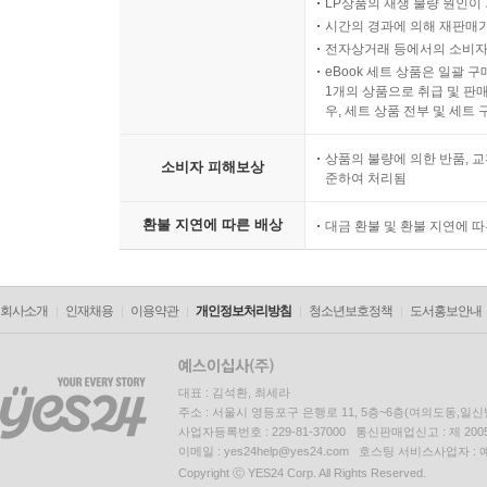
LP상품의 재생 불량 원인이 기
시간의 경과에 의해 재판매가
전자상거래 등에서의 소비자
eBook 세트 상품은 일괄 
1개의 상품으로 취급 및 판매
우, 세트 상품 전부 및 세트
상품의 불량에 의한 반품, 교
소비자 피해보상
준하여 처리됨
환불 지연에 따른 배상
대금 환불 및 환불 지연에 
회사소개
인재채용
이용약관
개인정보처리방침
청소년보호정책
도서홍보안내
대표 : 김석환, 최세라
주소 : 서울시 영등포구 은행로 11, 5층~6층(여의도동,일신
사업자등록번호 : 229-81-37000 통신판매업신고 : 제 200
이메일 : yes24help@yes24.com 호스팅 서비스사업자 :
Copyright ⓒ YES24 Corp. All Rights Reserved.