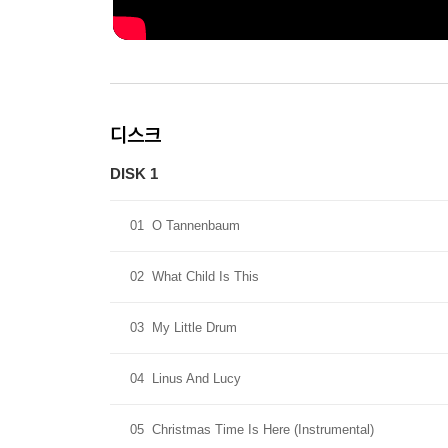
디스크
DISK 1
01
O Tannenbaum
02
What Child Is This
03
My Little Drum
04
Linus And Lucy
05
Christmas Time Is Here (Instrumental)