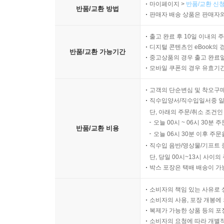
마이페이지 >
반품/교환 신청
반품/교환 방법
판매자 배송 상품은 판매자와
출고 완료 후 10일 이내의 
디지털 콘텐츠인 eBook의 
반품/교환 가능기간
중고상품의 경우 출고 완료일
모바일 쿠폰의 경우 유효기간(
고객의 단순변심 및 착오구
직수입양서/직수입일서중 일
단, 아래의 주문/취소 조건인
오늘 00시 ~ 06시 30분 
반품/교환 비용
오늘 06시 30분 이후 주문
직수입 음반/영상물/기프트 
단, 당일 00시~13시 사이
박스 포장은 택배 배송이 가
소비자의 책임 있는 사유로 
소비자의 사용, 포장 개봉에 
복제가 가능한 상품 등의 포장을 
소비자의 요청에 따라 개별