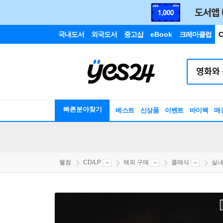
국내도서
외국도서
중고샵
eBook
크레마클럽
C
빠른분야찾기
베스트
신상품
이벤트
바이백
매
웰컴
CD/LP
해외 구매
클래식
실내