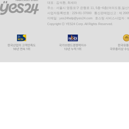
대표 : 김석환, 최세라
주소 : 서울시 영등포구 은행로 11, 5층~6층(여의도동,일신
사업자등록번호 : 229-81-37000 통신판매업신고 : 제 200
이메일 : yes24help@yes24.com 호스팅 서비스사업자 :
Copyright ⓒ YES24 Corp. All Rights Reserved.