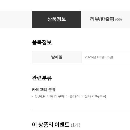
바흐: 골드베르크 변주곡 (바흐: Goldberg Variation
상품정보
리뷰/한줄평
(0/0)
품목정보
발매일
2026년 02월 06일
관련분류
카테고리 분류
CD/LP
해외 구매
클래식
실내악/독주곡
이 상품의 이벤트
(1개)